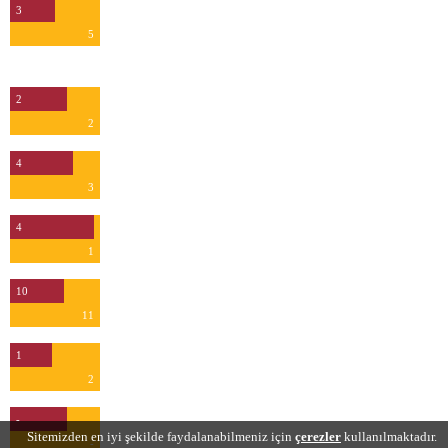
3
5
Kurtarış
2
2
4
3
4
1
10
11
1
2
-
Sitemizden en iyi şekilde faydalanabilmeniz için
çerezler
kullanılmaktadır.
-