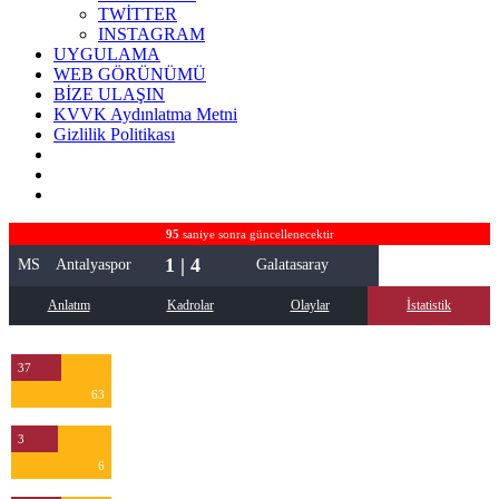
TWİTTER
INSTAGRAM
UYGULAMA
WEB GÖRÜNÜMÜ
BİZE ULAŞIN
KVVK Aydınlatma Metni
Gizlilik Politikası
95
saniye sonra güncellenecektir
1 | 4
MS
Antalyaspor
Galatasaray
Anlatım
Kadrolar
Olaylar
İstatistik
37
63
3
6