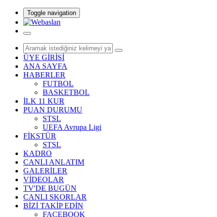
Toggle navigation
ÜYE GİRİŞİ
ANA SAYFA
HABERLER
FUTBOL
BASKETBOL
İLK 11 KUR
PUAN DURUMU
STSL
UEFA Avrupa Ligi
FİKSTÜR
STSL
KADRO
CANLI ANLATIM
GALERİLER
VİDEOLAR
TV'DE BUGÜN
CANLI SKORLAR
BİZİ TAKİP EDİN
FACEBOOK