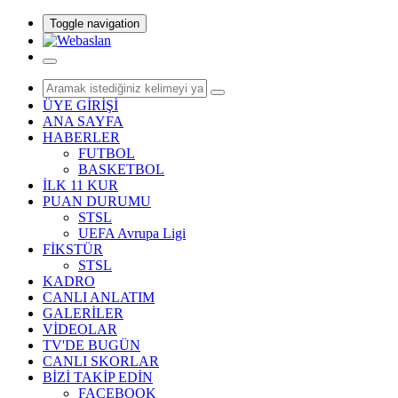
Toggle navigation
ÜYE GİRİŞİ
ANA SAYFA
HABERLER
FUTBOL
BASKETBOL
İLK 11 KUR
PUAN DURUMU
STSL
UEFA Avrupa Ligi
FİKSTÜR
STSL
KADRO
CANLI ANLATIM
GALERİLER
VİDEOLAR
TV'DE BUGÜN
CANLI SKORLAR
BİZİ TAKİP EDİN
FACEBOOK