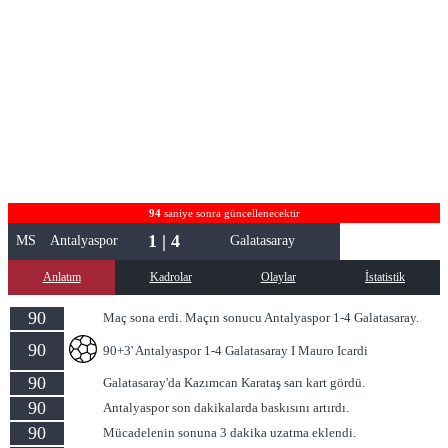
94
saniye sonra güncellenecektir
1 | 4
MS
Antalyaspor
Galatasaray
Anlatım
Kadrolar
Olaylar
İstatistik
90
Maç sona erdi. Maçın sonucu Antalyaspor 1-4 Galatasaray.
90
90+3' Antalyaspor 1-4 Galatasaray I Mauro Icardi
90
Galatasaray'da Kazımcan Karataş sarı kart gördü.
90
Antalyaspor son dakikalarda baskısını artırdı.
90
Mücadelenin sonuna 3 dakika uzatma eklendi.