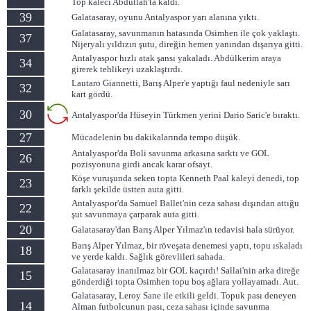
Top kaleci Abdullah'ta kaldı.
39
Galatasaray, oyunu Antalyaspor yarı alanına yıktı.
Galatasaray, savunmanın hatasında Osimhen ile çok yaklaştı.
37
Nijeryalı yıldızın şutu, direğin hemen yanından dışarıya gitti.
Antalyaspor hızlı atak şansı yakaladı. Abdülkerim araya
34
girerek tehlikeyi uzaklaştırdı.
Lautaro Giannetti, Barış Alper'e yaptığı faul nedeniyle sarı
32
kart gördü.
30
Antalyaspor'da Hüseyin Türkmen yerini Dario Saric'e bıraktı.
27
Mücadelenin bu dakikalarında tempo düşük.
Antalyaspor'da Boli savunma arkasına sarktı ve GOL
26
pozisyonuna girdi ancak karar ofsayt.
Köşe vuruşunda seken topta Kenneth Paal kaleyi denedi, top
23
farklı şekilde üstten auta gitti.
Antalyaspor'da Samuel Ballet'nin ceza sahası dışından attığu
22
şut savunmaya çarparak auta gitti.
20
Galatasaray'dan Barış Alper Yılmaz'ın tedavisi hala sürüyor.
Barış Alper Yılmaz, bir röveşata denemesi yaptı, topu ıskaladı
18
ve yerde kaldı. Sağlık görevlileri sahada.
Galatasaray inanılmaz bir GOL kaçırdı! Sallai'nin arka direğe
15
gönderdiği topta Osimhen topu boş ağlara yollayamadı. Aut.
Galatasaray, Leroy Sane ile etkili geldi. Topuk pası deneyen
14
Alman futbolcunun pası, ceza sahası içinde savunma