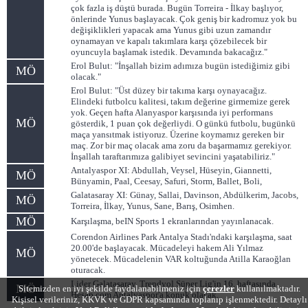
çok fazla iş düştü burada. Bugün Torreira - İlkay başlıyor,
önlerinde Yunus başlayacak. Çok geniş bir kadromuz yok bu
değişiklikleri yapacak ama Yunus gibi uzun zamandır
oynamayan ve kapalı takımlara karşı çözebilecek bir
oyuncuyla başlamak istedik. Devamında bakacağız."
Erol Bulut: "İnşallah bizim adımıza bugün istediğimiz gibi
MÖ
olacak."
Erol Bulut: "Üst düzey bir takıma karşı oynayacağız.
Elindeki futbolcu kalitesi, takım değerine girmemize gerek
yok. Geçen hafta Alanyaspor karşısında iyi performans
MÖ
gösterdik, 1 puan çok değerliydi. O günkü futbolu, bugünkü
maça yansıtmak istiyoruz. Üzerine koymamız gereken bir
maç. Zor bir maç olacak ama zoru da başarmamız gerekiyor.
İnşallah taraftarımıza galibiyet sevincini yaşatabiliriz."
Antalyaspor XI: Abdullah, Veysel, Hüseyin, Giannetti,
MÖ
Bünyamin, Paal, Ceesay, Safuri, Storm, Ballet, Boli,
Galatasaray XI: Günay, Sallai, Davinson, Abdülkerim, Jacobs,
MÖ
Torreira, İlkay, Yunus, Sane, Barış, Osimhen.
MÖ
Karşılaşma, beIN Sports 1 ekranlarından yayınlanacak.
Corendon Airlines Park Antalya Stadı'ndaki karşılaşma, saat
20.00'de başlayacak. Mücadeleyi hakem Ali Yılmaz
MÖ
yönetecek. Mücadelenin VAR koltuğunda Atilla Karaoğlan
oturacak.
Lider Galatasaray, Trendyol Süper Lig'in 16. haftasında
MÖ
Sitemizden en iyi şekilde faydalanabilmeniz için
çerezler
kullanılmaktadır.
Hesap.com Antalyaspor'a konuk olacak.
Kişisel verileriniz, KKVK ve GDPR kapsamında toplanıp işlenmektedir. Detaylı