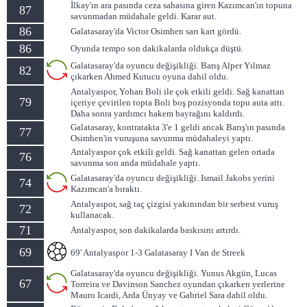
İlkay'ın ara pasında ceza sahasına giren Kazımcan'ın topuna
87
savunmadan müdahale geldi. Karar aut.
86
Galatasaray'da Victor Osimhen sarı kart gördü.
86
Oyunda tempo son dakikalarda oldukça düştü.
Galatasaray'da oyuncu değişikliği. Barış Alper Yılmaz
82
çıkarken Ahmed Kutucu oyuna dahil oldu.
Antalyaspor, Yohan Boli ile çok etkili geldi. Sağ kanattan
79
içeriye çevirilen topta Boli boş pozisyonda topu auta attı.
Daha sonra yardımcı hakem bayrağını kaldırdı.
Galatasaray, kontratakta 3'e 1 geldi ancak Barış'ın pasında
77
Osimhen'in vuruşuna savunma müdahaleyi yaptı.
Antalyaspor çok etkili geldi. Sağ kanattan gelen ortada
76
savunma son anda müdahale yaptı.
Galatasaray'da oyuncu değişikliği. Ismail Jakobs yerini
74
Kazımcan'a bıraktı.
Antalyaspor, sağ taç çizgisi yakınından bir serbest vuruş
72
kullanacak.
71
Antalyaspor, son dakikalarda baskısını artırdı.
69
69' Antalyaspor 1-3 Galatasaray I Van de Streek
Galatasaray'da oyuncu değişikliği. Yunus Akgün, Lucas
67
Torreira ve Davinson Sanchez oyundan çıkarken yerlerine
Mauro Icardi, Arda Ünyay ve Gabriel Sara dahil oldu.