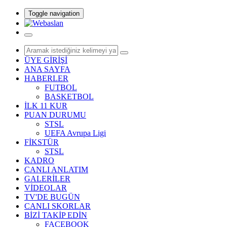
Toggle navigation
ÜYE GİRİŞİ
ANA SAYFA
HABERLER
FUTBOL
BASKETBOL
İLK 11 KUR
PUAN DURUMU
STSL
UEFA Avrupa Ligi
FİKSTÜR
STSL
KADRO
CANLI ANLATIM
GALERİLER
VİDEOLAR
TV'DE BUGÜN
CANLI SKORLAR
BİZİ TAKİP EDİN
FACEBOOK