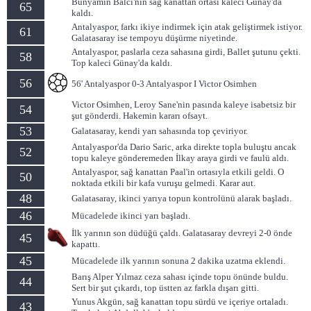
Bünyamin Balcı'nın sağ kanattan ortası kaleci Günay'da
65
kaldı.
Antalyaspor, farkı ikiye indirmek için atak geliştirmek istiyor.
61
Galatasaray ise tempoyu düşürme niyetinde.
Antalyaspor, paslarla ceza sahasına girdi, Ballet şutunu çekti.
58
Top kaleci Günay'da kaldı.
56
56' Antalyaspor 0-3 Antalyaspor I Victor Osimhen
Victor Osimhen, Leroy Sane'nin pasında kaleye isabetsiz bir
54
şut gönderdi. Hakemin kararı ofsayt.
53
Galatasaray, kendi yarı sahasında top çeviriyor.
Antalyaspor'da Dario Saric, arka direkte topla buluştu ancak
52
topu kaleye gönderemeden İlkay araya girdi ve faulü aldı.
Antalyaspor, sağ kanattan Paal'in ortasıyla etkili geldi. O
50
noktada etkili bir kafa vuruşu gelmedi. Karar aut.
48
Galatasaray, ikinci yarıya topun kontrolünü alarak başladı.
46
Mücadelede ikinci yarı başladı.
İlk yarının son düdüğü çaldı. Galatasaray devreyi 2-0 önde
45
kapattı.
45
Mücadelede ilk yarının sonuna 2 dakika uzatma eklendi.
Barış Alper Yılmaz ceza sahası içinde topu önünde buldu.
44
Sert bir şut çıkardı, top üstten az farkla dışarı gitti.
Yunus Akgün, sağ kanattan topu sürdü ve içeriye ortaladı.
43