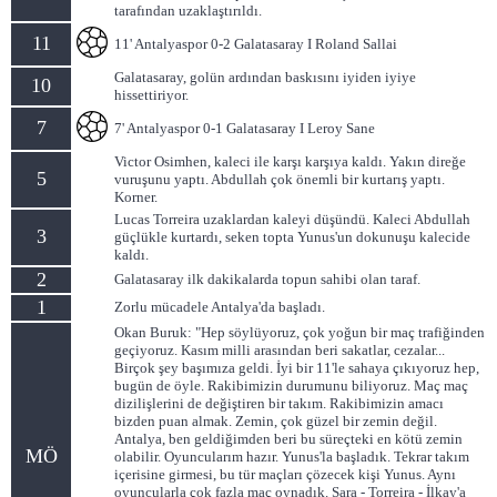
tarafından uzaklaştırıldı.
11
11' Antalyaspor 0-2 Galatasaray I Roland Sallai
Galatasaray, golün ardından baskısını iyiden iyiye
10
hissettiriyor.
7
7' Antalyaspor 0-1 Galatasaray I Leroy Sane
Victor Osimhen, kaleci ile karşı karşıya kaldı. Yakın direğe
5
vuruşunu yaptı. Abdullah çok önemli bir kurtarış yaptı.
Korner.
Lucas Torreira uzaklardan kaleyi düşündü. Kaleci Abdullah
3
güçlükle kurtardı, seken topta Yunus'un dokunuşu kalecide
kaldı.
2
Galatasaray ilk dakikalarda topun sahibi olan taraf.
1
Zorlu mücadele Antalya'da başladı.
Okan Buruk: "Hep söylüyoruz, çok yoğun bir maç trafiğinden
geçiyoruz. Kasım milli arasından beri sakatlar, cezalar...
Birçok şey başımıza geldi. İyi bir 11'le sahaya çıkıyoruz hep,
bugün de öyle. Rakibimizin durumunu biliyoruz. Maç maç
dizilişlerini de değiştiren bir takım. Rakibimizin amacı
bizden puan almak. Zemin, çok güzel bir zemin değil.
Antalya, ben geldiğimden beri bu süreçteki en kötü zemin
MÖ
olabilir. Oyuncularım hazır. Yunus'la başladık. Tekrar takım
içerisine girmesi, bu tür maçları çözecek kişi Yunus. Aynı
oyuncularla çok fazla maç oynadık. Sara - Torreira - İlkay'a