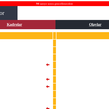
94
saniye sonra güncellenecektir
or
Kadrolar
Olaylar
1
Okan Kocuk
4
Rick van Drongelen
6
Youssef Ait Bennasser
9
Marius Mouandilmadji
10
Olivier Ntcham
11
Emre Kılınç
14
Landry Dimata
16
Marc Bola
18
Zeki Yavru
21
Carlo Holse