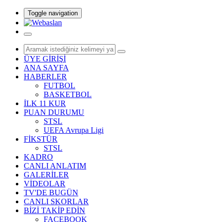
Toggle navigation
ÜYE GİRİŞİ
ANA SAYFA
HABERLER
FUTBOL
BASKETBOL
İLK 11 KUR
PUAN DURUMU
STSL
UEFA Avrupa Ligi
FİKSTÜR
STSL
KADRO
CANLI ANLATIM
GALERİLER
VİDEOLAR
TV'DE BUGÜN
CANLI SKORLAR
BİZİ TAKİP EDİN
FACEBOOK