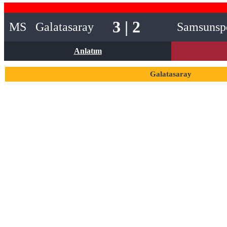
3 | 2
MS
Galatasaray
Samsunsp
Anlatım
Galatasaray
1
Muslera
6
Davinson Sanchez
20
Gabriel Sara
4
Ismail Jakobs
7
Roland Sallai
10
Dries Mertens
11
Yunus Akgun
34
Lucas Torreira
42
Abdulkerim Bardakci
45
Victor Osimhen