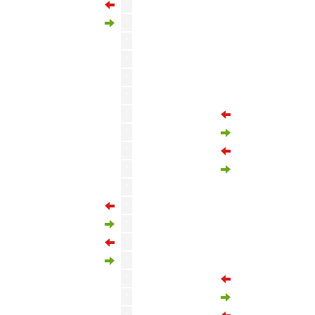
Ismail Jakobs
'
Victor Nelsson
'
Fernando Muslera
'
'
Olivier Ntcham
Victor Osimhen
'
'
Emre Kilinc
'
Landry Dimata
'
Kingsley Schindler
'
Emre Kılınç
'
Gaetan Laura
Davinson Sanchez
'
Baris Alper Yilmaz
'
Berkan Kutlu
'
Dries Mertens
'
Michy Batshuayi
'
'
Zeki Yavru
'
Arbnor Muja