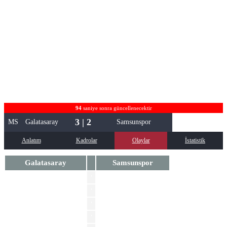
94
saniye sonra güncellenecektir
3 | 2
MS
Galatasaray
Samsunspor
Anlatım
Kadrolar
Olaylar
İstatistik
Galatasaray
Samsunspor
Victor Osimhen
'
Lucas Torreira
'
'
Youssef Ait Bennasser
Victor Osimhen
'