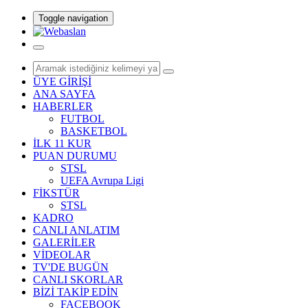
Toggle navigation
ÜYE GİRİŞİ
ANA SAYFA
HABERLER
FUTBOL
BASKETBOL
İLK 11 KUR
PUAN DURUMU
STSL
UEFA Avrupa Ligi
FİKSTÜR
STSL
KADRO
CANLI ANLATIM
GALERİLER
VİDEOLAR
TV'DE BUGÜN
CANLI SKORLAR
BİZİ TAKİP EDİN
FACEBOOK