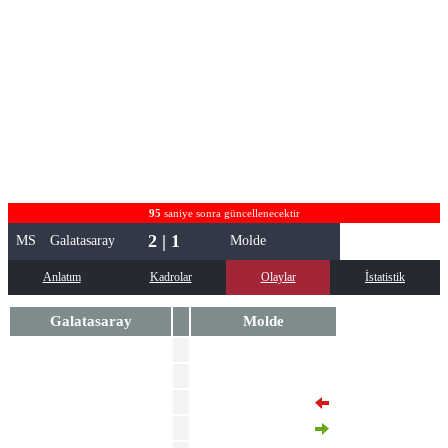
95
saniye sonra güncellenecektir
2 | 1
MS
Galatasaray
Molde
Anlatım
Kadrolar
Olaylar
İstatistik
Galatasaray
Molde
'
Martin Ellingsen
Mauro Icardi
'
'
Markus Andre Kaasa
'
Eirik Hestad