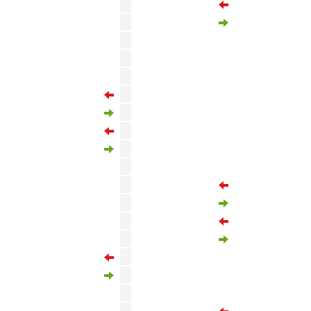
'
Erling Knudtzon
'
Mathias Fjoertoft Loevik
Abdulkerim Bardakci
'
'
Emil Breivik
'
Eirik Hestad
Kerem Akturkoglu
'
Baris Alper Yilmaz
'
Dries Mertens
'
Kaan Ayhan
'
Baris Alper Yilmaz
'
'
Magnus Wolff Eikrem
'
Veton Berisha
'
Emil Breivik
'
Kristian Eriksen
Tete
'
Cedric Bakambu
'
'
Sivert Heggheim Mannsverk