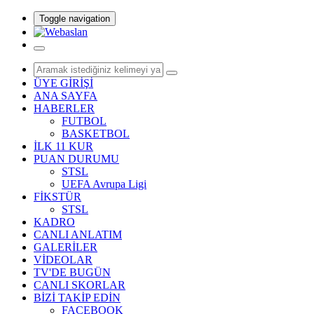
Toggle navigation
ÜYE GİRİŞİ
ANA SAYFA
HABERLER
FUTBOL
BASKETBOL
İLK 11 KUR
PUAN DURUMU
STSL
UEFA Avrupa Ligi
FİKSTÜR
STSL
KADRO
CANLI ANLATIM
GALERİLER
VİDEOLAR
TV'DE BUGÜN
CANLI SKORLAR
BİZİ TAKİP EDİN
FACEBOOK