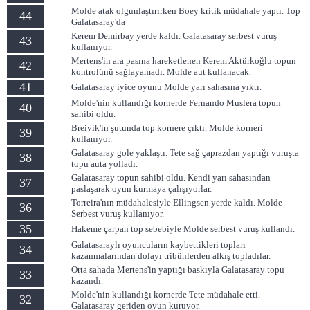
Molde atak olgunlaştırırken Boey kritik müdahale yaptı. Top
44
Galatasaray'da
Kerem Demirbay yerde kaldı. Galatasaray serbest vuruş
43
kullanıyor.
Mertens'in ara pasına hareketlenen Kerem Aktürkoğlu topun
42
kontrolünü sağlayamadı. Molde aut kullanacak.
41
Galatasaray iyice oyunu Molde yarı sahasına yıktı.
Molde'nin kullandığı kornerde Fernando Muslera topun
40
sahibi oldu.
Breivik'in şutunda top kornere çıktı. Molde korneri
39
kullanıyor.
Galatasaray gole yaklaştı. Tete sağ çaprazdan yaptığı vuruşta
38
topu auta yolladı.
Galatasaray topun sahibi oldu. Kendi yarı sahasından
37
paslaşarak oyun kurmaya çalışıyorlar.
Torreira'nın müdahalesiyle Ellingsen yerde kaldı. Molde
36
Serbest vuruş kullanıyor.
35
Hakeme çarpan top sebebiyle Molde serbest vuruş kullandı.
Galatasaraylı oyuncuların kaybettikleri topları
34
kazanmalarından dolayı tribünlerden alkış topladılar.
Orta sahada Mertens'in yaptığı baskıyla Galatasaray topu
33
kazandı.
Molde'nin kullandığı kornerde Tete müdahale etti.
32
Galatasaray geriden oyun kuruyor.