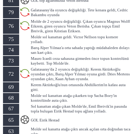
81
GOL top ağlarımızda Veton Berisha
Galatasaray'da oyuncu değişikliği. Tete kenara geldi, Cedric
79
Bakambu oyunda
Molde de 2 oyuncu değişikliği. Çıkan oyuncu Magnus Wolff
76
Eikrem, giren oyuncu Veton Berisha. Çıkan topçu Emil
Breivik, giren Kristian Eriksen.
Molde sol kanattan geldi. Victor Nellson topu kornere
75
yolladı.
Barış Alper Yılmaz'a orta sahada yaptığı müdahaleden dolayı
74
sarı kart çıktı.
Mauro Icardi ceza sahasına girmeden önce topun kontrolünü
73
kaybetti. Top Molde'de.
Galatasaray'da 2 oyuncu değişikliği. Kerem Aktürkoğlu
72
oyundan çıktı, Barış Alper Yılmaz oyuna girdi. Dries Mertens
oyundan çıktı, Kaan Ayhan oyunda.
Kerem Aktürkoğlu'nun ortasında Abdülkerim'in kafası auta
69
gitti.
Molde sol kanattan atağa çıkarken top Sacha Boey'in
68
kontrolünde auta çıktı.
Sol kanattan atağa çıkan Molde'de, Emil Breivik'in pasında
67
topla buluşan Eirik Hestad topu ağlara yolladı.
65
GOL Eirik Hestad
Molde sol kanatta atağa çıktı ancak açılan orta doğrudan taca
63
çıktı.