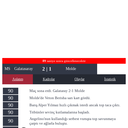
89
saniye sonra güncellenecektir
2 | 1
MS
Galatasaray
Molde
Anlatım
Kadrolar
Olaylar
İstatistik
90
Maç sona erdi. Galataray 2-1 Molde
90
Molde'de Veton Berisha sarı kart gördü.
90
Barış Alper Yılmaz hızlı çıkmak istedi ancak top taca çıktı.
90
Tribünler sevinç kutlamalarına başladı.
Angelino'nun kullandığı serbest vuruşta top savunmaya
90
çarptı ve ağlarla buluştu.