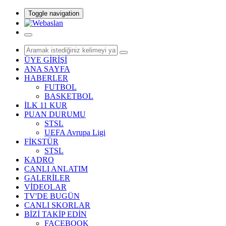
Toggle navigation
ÜYE GİRİŞİ
ANA SAYFA
HABERLER
FUTBOL
BASKETBOL
İLK 11 KUR
PUAN DURUMU
STSL
UEFA Avrupa Ligi
FİKSTÜR
STSL
KADRO
CANLI ANLATIM
GALERİLER
VİDEOLAR
TV'DE BUGÜN
CANLI SKORLAR
BİZİ TAKİP EDİN
FACEBOOK