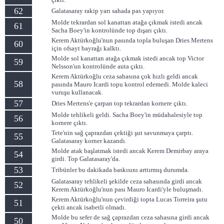
62
Galatasaray rakip yarı sahada pas yapıyor.
Molde tekrardan sol kanattan atağa çıkmak istedi ancak
61
Sacha Boey'in kontrolünde top dışarı çıktı.
Kerem Aktürkoğlu'nun pasında topla buluşan Dries Mertens
60
için ofsayt bayrağı kalktı.
Molde sol kanattan atağa çıkmak istedi ancak top Victor
59
Nelsson'un kontrolünde auta çıktı.
Kerem Aktürkoğlu ceza sahasına çok hızlı geldi ancak
58
pasında Mauro Icardi topu kontrol edemedi. Molde kaleci
vuruşu kullanacak.
57
Dries Mertens'e çarpan top tekrardan kornere çıktı.
Molde tehlikeli geldi. Sacha Boey'in müdahalesiyle top
56
kornere çıktı.
Tete'nin sağ çaprazdan çektiği şut savunmaya çarptı.
55
Galatasaray korner kazandı.
Molde atak başlatmak istedi ancak Kerem Demirbay araya
54
girdi. Top Galatasaray'da.
53
Tribünler bu dakikada baskısını arttırmış durumda.
Galatasaray tehlikeli şekilde ceza sahasında girdi ancak
52
Kerem Aktürkoğlu'nun pası Mauro Icardi'yle buluşmadı.
Kerem Aktürkoğlu'nun çevirdiği topta Lucas Torreira şutu
51
çekti ancak isabetli olmadı.
Molde bu sefer de sağ çaprazdan ceza sahasına girdi ancak
50