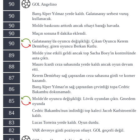
90
GOL Angelino
Barış Alper Yılmaz yerde kaldı. Galatasaray serbest vuruş
90
kullanacak.
90
Molde baskısını arttırdı ancak ofsayt barağı havada.
90
Maçın sonuna 8 dakika eklendi.
Galatasaray'da oyuncu değişikliği. Çıkan Oyuncu Kerem
90
Demirbay, giren oyuncu Berkan Kutlu.
Molde yine etkili geldi ancak top Sacha Boey'in kontrolünde
89
auta çıktı.
Mauro Icardi ceza sahasında yerde kaldı ancak oyun devam
88
etti.
Kerem Demirbay sağ çaprazdan ceza sahasına girdi ve korner
87
kazandı.
Barış Alper Yılmaz'ın sağ çaprazdan çevirdiği topa Cedric
86
Bakambu dokunamadı.
Molde'de oyuncu değişikliği. Lövik oyundan çıktı. Groedem
85
oyunda
Cedric Bakambu'nun indirdiği top kaleci Jacob Karlstroem'de
84
kaldı.
83
Lucas Torreira yerde kaldı. Oyun durdu.
82
VAR devreye girdi pozisyon ofsayt. GOL geçerli değil.