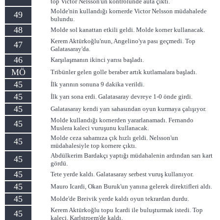
top Victor Nelsson'un kontrolünde auta çıktı.
Molde'nin kullandığı kornerde Victor Nelsson müdahalede
49
bulundu.
48
Molde sol kanattan etkili geldi. Molde korner kullanacak.
Kerem Aktürkoğlu'nun, Angelino'ya pası geçmedi. Top
47
Galatasaray'da.
46
Karşılaşmanın ikinci yarısı başladı.
MÖ
Tribünler gelen golle beraber artık kutlamalara başladı.
45
İlk yarının sonuna 9 dakika verildi.
45
İlk yarı sona erdi. Galatasaray devreye 1-0 önde girdi.
45
Galatasaray kendi yarı sahasından oyun kurmaya çalışıyor.
Molde kullandığı kornerden yararlanamadı. Fernando
45
Muslera kaleci vuruşunu kullanacak.
Molde ceza sahamıza çık hızlı geldi. Nelsson'un
45
müdahalesiyle top kornere çıktı.
Abdülkerim Bardakçı yaptığı müdahalenin ardından sarı kart
45
gördü.
45
Tete yerde kaldı. Galatasaray serbest vuruş kullanıyor.
45
Mauro Icardi, Okan Buruk'un yanına gelerek direktifleri aldı.
45
Molde'de Breivik yerde kaldı oyun tekrardan durdu.
Kerem Aktürkoğlu topu Icardi ile buluşturmak istedi. Top
45
kaleci. Karlstroem'de kaldı.