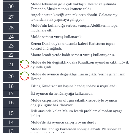
Molde tekrardan gole çok yaklaştı. Hestad'ın şutunda
30
Fernando Muskera topu kornere çeldi
Angelino'nun kestiği orta rakipten döndü. Galatasaray
27
tekrardan atak yapmaya çalışıyor.
Molde'nin kullandığı serbest vuruşta Abdülkerim topa
25
müdahale etti.
24
Molde serbest vuruş kullanacak.
Kerem Demirbay'ın ortasında kaleci Karlstoem topun
23
kontrolünü sağladı.
22
Mauro Icardi yerde kaldı serbest vuruş kullanuyoruz.
Molde de bir değişiklik daha Knudtzon oyundan çıktı. Lövik
21
oyunda girdi
Molde de oyuncu değişikliği Kaasa çıktı. Yerine giren isim
20
Hestad
18
Erling Knudtzon'un başına bandaj tedavisi uygulandı.
17
İki oyuncu da henüz ayağa kalkamadı.
Molde çarpışmadan oluşan sakatlık sebebiyle oyuncu
16
değişikliğine hazırlanıyor.
İkili arasında kalan Mauro Icardi problem olmadan ayağa
15
kalktı.
14
Molde'de iki oyuncu çarpıştı oyun durdu.
Molde kullandığı kornerden sonuç alamadı. Nelsson'dan
13