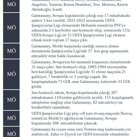
MÖ
Angelino, Torreira, Kerem Demirbay, Tete, Mertens, Kerem
Aktürkoğlu, Icardi.
Galatasaray, Avrupa kupalarında çıktığı son 17 müsabakada
sadece 1 kez yenildi. 2021-2022 sezonunda UEFA
Şampiyonlar Ligi elemesinde Hollanda temsilcisi PSV'ye
MÖ
sahasında 2-1 kaybeden sarı-kırmızılı ekip, sonrasında 12'si
UEFA Avrupa Ligi ile 5'i UEFA Şampiyonlar Ligi elemesi
olmak üzere toplam 17 maça çıktı.
Galatasaray, Molde karşısında istediği sonucu alması
MÖ
durumunda Şampiyonlar Ligi'nde 17. kez grup aşamasında
mücadele etme hakkı kazanacak.
Galatasaray, Avrupa'nın bir numaralı kupasının elemelerinde
31 maça çıktı. Sarı-kırmızılı ekip, 1993-1994 sezonundan
beri katıldığı Şampiyonlar Ligi'nde 31 eleme maçında 21
MÖ
galibiyet, 7 beraberlik ve 3 yenilgi yaşadı. Bu
karşılaşmalarda 71 GOL atan Galatasaray, kalesinde 33 GOL
gördü.
Sarı-kırmızılı takım, Avrupa kupalarında çıktığı 307
müsabakanın 110'undan galibiyetle ayrıldı. 115 karşılaşmada
MÖ
rakiplerine mağlup olan Galatasaray, 82 mücadeleyi ise
beraberlikle tamamladı.
UEFA Şampiyonlar Ligi play-off turu rövanş maçında Norveç
MÖ
temsilcisi Molde'yi ağırlayacak Galatasaray, Avrupa
kupalarında 308. mücadelesine çıkacak.
Galatasaray'da cezası sona eren Torreira maç kadrosunda yer
MÖ
alabilecek. Zaha ve Ziyech ise UEFA listesinde olmadıkları