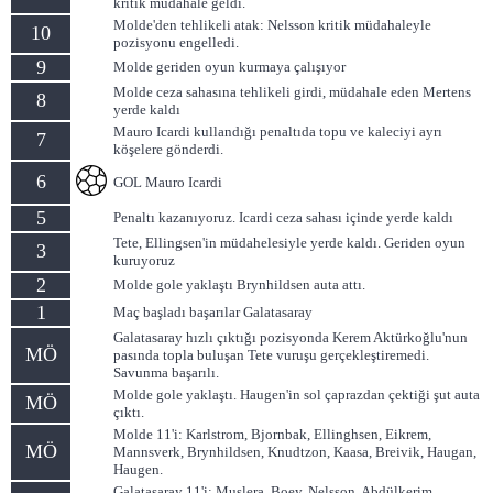
kritik müdahale geldi.
Molde'den tehlikeli atak: Nelsson kritik müdahaleyle
10
pozisyonu engelledi.
9
Molde geriden oyun kurmaya çalışıyor
Molde ceza sahasına tehlikeli girdi, müdahale eden Mertens
8
yerde kaldı
Mauro Icardi kullandığı penaltıda topu ve kaleciyi ayrı
7
köşelere gönderdi.
6
GOL Mauro Icardi
5
Penaltı kazanıyoruz. Icardi ceza sahası içinde yerde kaldı
Tete, Ellingsen'in müdahelesiyle yerde kaldı. Geriden oyun
3
kuruyoruz
2
Molde gole yaklaştı Brynhildsen auta attı.
1
Maç başladı başarılar Galatasaray
Galatasaray hızlı çıktığı pozisyonda Kerem Aktürkoğlu'nun
MÖ
pasında topla buluşan Tete vuruşu gerçekleştiremedi.
Savunma başarılı.
Molde gole yaklaştı. Haugen'in sol çaprazdan çektiği şut auta
MÖ
çıktı.
Molde 11'i: Karlstrom, Bjornbak, Ellinghsen, Eikrem,
MÖ
Mannsverk, Brynhildsen, Knudtzon, Kaasa, Breivik, Haugan,
Haugen.
Galatasaray 11'i: Muslera, Boey, Nelsson, Abdülkerim,