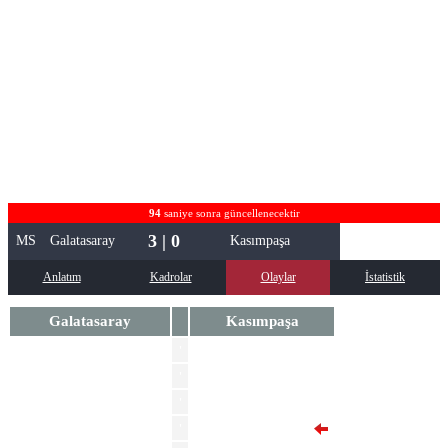
94
saniye sonra güncellenecektir
3 | 0
MS
Galatasaray
Kasımpaşa
Anlatım
Kadrolar
Olaylar
İstatistik
Galatasaray
Kasımpaşa
Yunus Akgun
'
Baris Alper Yilmaz
'
Kazimcan Karatas
'
'
Pape Habib Gueye