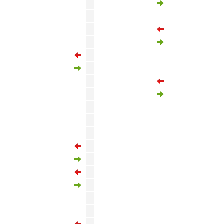
'
Kubilay Kanatsizkus
Lucas Torreira
'
'
Atakan Mujde
'
Yusuf Barasi
Ilkay Gundogan
'
Gabriel Sara
'
'
Mamadou Fall
'
Ali Kol
Yunus Akgun
'
Gabriel Sara
'
'
Jhon Espinoza
Kazimcan Karatas
'
Arda Unyay
'
Yunus Akgun
'
Ahmed Kutucu
'
Mauro Icardi
'
Baris Alper Yilmaz
'