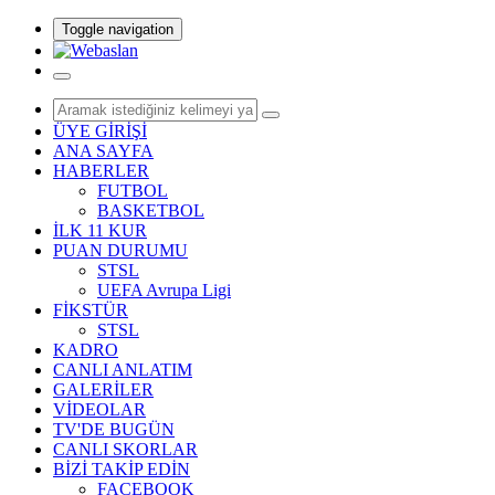
Toggle navigation
ÜYE GİRİŞİ
ANA SAYFA
HABERLER
FUTBOL
BASKETBOL
İLK 11 KUR
PUAN DURUMU
STSL
UEFA Avrupa Ligi
FİKSTÜR
STSL
KADRO
CANLI ANLATIM
GALERİLER
VİDEOLAR
TV'DE BUGÜN
CANLI SKORLAR
BİZİ TAKİP EDİN
FACEBOOK