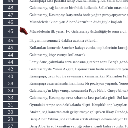
49
Kasımpaşa kısa paslarla rakip ceza sahasına girdi. Sallai son an
48
Galatasaray, sağ kanattan bir frikik kullandı. Sallai'nin ortasında
47
Galatasaray, Kasımpaşa karşısında önde yoğun pres yapıyor ve r
46
Mücadelede ikinci yarı Alper Akarsu'nun düdüğüyle başladı.
45
Mücadelenin ilk yarısı 1-0 Galatasaray üstünlüğüyle sona erdi.
45
İlk yarının sonuna 2 dakika uzatma eklendi.
45
Kullanılan kornerde Sanchez kafayı vurdu, top kalecinin kucağı
44
Galatasaray, köşe vuruşu kullanacak.
44
Leroy Sane, çalımlarla ceza sahasına girerken topu Barış'a gön
42
Galatasaray'da Yunus Akgün, Espinoza'nın faulü sonrasında yerde
40
Kasımpaşa, uzun top ile savunma arkasına sarkan Mamadou Fall'
38
Kasımpaşa ceza sahasıda inanılmaz bir pozisyon yaşandı. Yunus Ak
34
Galatasaray'ın köşe vuruşu sonrasında Pape Habib Gueye bir saka
33
Galatasaray, Kasımpaşa ceza sahasına kısa paslarla girdi. Sol ka
31
Oyundaki tempo son dakikalarda düştü. Karşılıklı top kayıpları
30
Atakan, sağ kanattan atak geliştirmeye çalışırken İlkay Gündoğa
29
Barış Alper Yılmaz, sol kanattan etkili olmaya devam ediyor. Etk
27
Barış Alper'in sol kanattan yaptığı ortaya Icardi kafayı vurdu. T