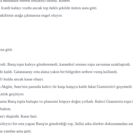
da müdahale ederek tehlikeyi önledi. Korner.
 Icardi kafayı vurdu ancak top farklı şekilde üstten auta gitti.
akibinin atağa çıkmasına engel oluyor.
na gitti.
derdi. Barış topu kaleye gönderemedi, karambol sonrası topu savunma uzaklaştırdı.
 kaldı. Galatasaray orta alana yakın bir bölgeden serbest vuruş kullandı.
ı buldu ancak karar ofsayt.
gün, Sane'nin pasında kaleci ile karşı karşıya kaldı fakat Gianniotis'i geçemedi. Ar
tlık geçiriyor.
natta Barış topla buluştu ve plasesini köşeye doğru yolladı. Kaleci Gianniotis topu
 hakim.
n'ı düşürdü. Karar faul.
ileyici bir orta yapan Barış'ın gönderdiği top, Sallai arka direkte dokunamadan auta
op yandan auta gitti.