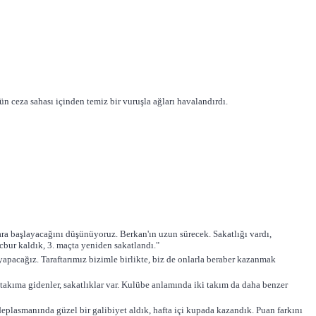
n ceza sahası içinden temiz bir vuruşla ağları havalandırdı.
ra başlayacağını düşünüyoruz. Berkan'ın uzun sürecek. Sakatlığı vardı,
cbur kaldık, 3. maçta yeniden sakatlandı."
apacağız. Taraftarımız bizimle birlikte, biz de onlarla beraber kazanmak
 takıma gidenler, sakatlıklar var. Kulübe anlamında iki takım da daha benzer
lasmanında güzel bir galibiyet aldık, hafta içi kupada kazandık. Puan farkını