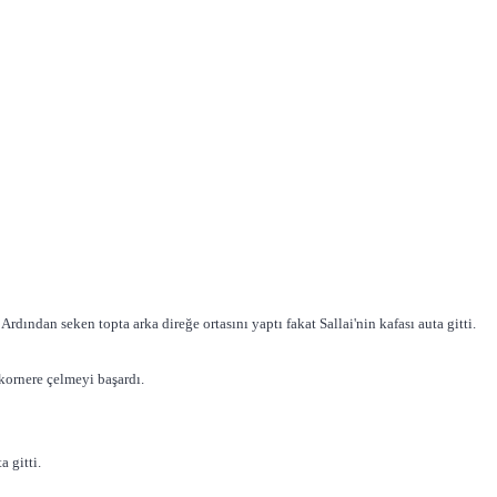
dından seken topta arka direğe ortasını yaptı fakat Sallai'nin kafası auta gitti.
 kornere çelmeyi başardı.
 gitti.