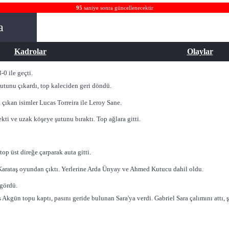
94
saniye sonra güncellenecektir
a
Kadrolar
Olaylar
0 ile geçti.
 Şutunu çıkardı, top kaleciden geri döndü.
ıkan isimler Lucas Torreira ile Leroy Sane.
ekti ve uzak köşeye şutunu bıraktı. Top ağlara gitti.
op üst direğe çarparak auta gitti.
Karataş oyundan çıktı. Yerlerine Arda Ünyay ve Ahmed Kutucu dahil oldu.
 gördü.
s Akgün topu kaptı, pasını geride bulunan Sara'ya verdi. Gabriel Sara çalımını attı, 