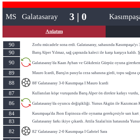
3 | 0
MS
Galatasaray
Kasımpaş
Anlatım
90
Zorlu mücadele sona erdi. Galatasaray, sahasında Kasımpaşa'yı 3-
90
Barış Alper Yılmaz, sağ çaprazda kaleci ile karşı karşıya kaldı.
90
Galatasaray'da Kaan Ayhan ve Gökdeniz Gürpüz oyuna girerken ç
89
Mauro Icardi, Barış'ın pasıyla ceza sahasına girdi, topu sağına ç
88
88' Galatasaray 3-0 Kasımpaşa I Mauro Icardi
87
Kullanılan köşe vuruşunda Barış Alper ön direkte kafayı vurdu, t
86
Galatasaray'da oyuncu değişikliği. Yunus Akgün ile Kazımcan 
84
Kasımpaşa'da Jhon Espinoza elle oynama gerekçesiyle sarı kart
83
Galatasaray farkı ikiye çıkardı. Attila Szalai'nin hatasında Yunu
82
82' Galatasaray 2-0 Kasımpaşa I Gabriel Sara