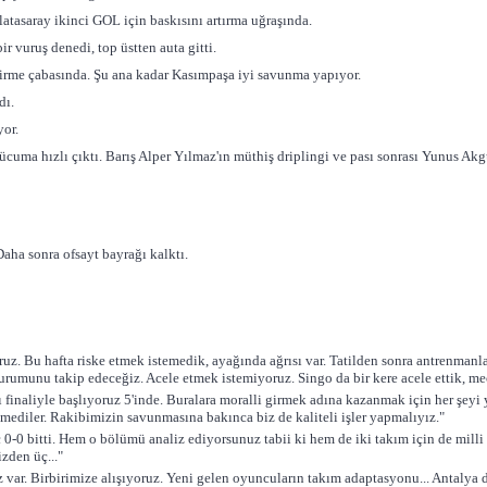
latasaray ikinci GOL için baskısını artırma uğraşında.
ir vuruş denedi, top üstten auta gitti.
iştirme çabasında. Şu ana kadar Kasımpaşa iyi savunma yapıyor.
dı.
yor.
uma hızlı çıktı. Barış Alper Yılmaz'ın müthiş driplingi ve pası sonrası Yunus Akgü
aha sonra ofsayt bayrağı kalktı.
. Bu hafta riske etmek istemedik, ayağında ağrısı var. Tatilden sonra antrenmanla
urumunu takip edeceğiz. Acele etmek istemiyoruz. Singo da bir kere acele ettik, me
finaliyle başlıyoruz 5'inde. Buralara moralli girmek adına kazanmak için her şeyi y
ediler. Rakibimizin savunmasına bakınca biz de kaliteli işler yapmalıyız."
 0-0 bitti. Hem o bölümü analiz ediyorsunuz tabii ki hem de iki takım için de milli
zden üç..."
. Birbirimize alışıyoruz. Yeni gelen oyuncuların takım adaptasyonu... Antalya dep