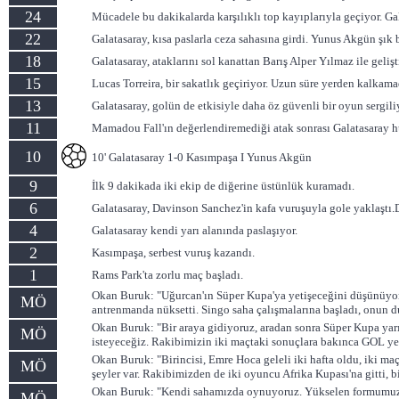
24
Mücadele bu dakikalarda karşılıklı top kayıplarıyla geçiyor. Ga
22
Galatasaray, kısa paslarla ceza sahasına girdi. Yunus Akgün şık b
18
Galatasaray, ataklarını sol kanattan Barış Alper Yılmaz ile gel
15
Lucas Torreira, bir sakatlık geçiriyor. Uzun süre yerden kalkama
13
Galatasaray, golün de etkisiyle daha öz güvenli bir oyun sergili
11
Mamadou Fall'ın değerlendiremediği atak sonrası Galatasaray hüc
10
10' Galatasaray 1-0 Kasımpaşa I Yunus Akgün
9
İlk 9 dakikada iki ekip de diğerine üstünlük kuramadı.
6
Galatasaray, Davinson Sanchez'in kafa vuruşuyla gole yaklaştı.D
4
Galatasaray kendi yarı alanında paslaşıyor.
2
Kasımpaşa, serbest vuruş kazandı.
1
Rams Park'ta zorlu maç başladı.
Okan Buruk: "Uğurcan'ın Süper Kupa'ya yetişeceğini düşünüyoruz
MÖ
antrenmanda nüksetti. Singo saha çalışmalarına başladı, onun d
Okan Buruk: "Bir araya gidiyoruz, aradan sonra Süper Kupa yarı 
MÖ
isteyeceğiz. Rakibimizin iki maçtaki sonuçlara bakınca GOL yem
Okan Buruk: "Birincisi, Emre Hoca geleli iki hafta oldu, iki maç
MÖ
şeyler var. Rakibimizden de iki oyuncu Afrika Kupası'na gitti, bi
Okan Buruk: "Kendi sahamızda oynuyoruz. Yükselen formumuz var
MÖ