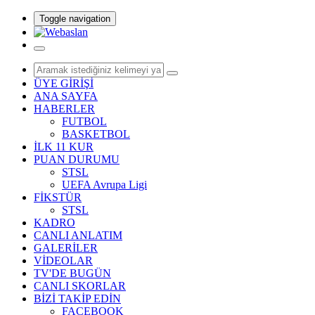
Toggle navigation
ÜYE GİRİŞİ
ANA SAYFA
HABERLER
FUTBOL
BASKETBOL
İLK 11 KUR
PUAN DURUMU
STSL
UEFA Avrupa Ligi
FİKSTÜR
STSL
KADRO
CANLI ANLATIM
GALERİLER
VİDEOLAR
TV'DE BUGÜN
CANLI SKORLAR
BİZİ TAKİP EDİN
FACEBOOK