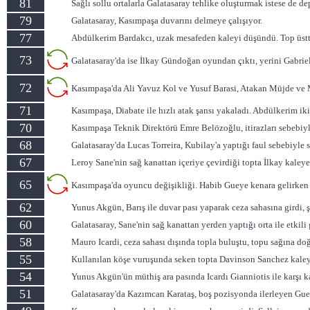
81
Sağlı sollu ortalarla Galatasaray tehlike oluşturmak istese de 
79
Galatasaray, Kasımpaşa duvarını delmeye çalışıyor.
77
Abdülkerim Bardakcı, uzak mesafeden kaleyi düşündü. Top üstte
73
Galatasaray'da ise İlkay Gündoğan oyundan çıktı, yerini Gabriel 
72
Kasımpaşa'da Ali Yavuz Kol ve Yusuf Barasi, Atakan Müjde ve 
71
Kasımpaşa, Diabate ile hızlı atak şansı yakaladı. Abdülkerim iki
70
Kasımpaşa Teknik Direktörü Emre Belözoğlu, itirazları sebebiyle
68
Galatasaray'da Lucas Torreira, Kubilay'a yaptığı faul sebebiyle s
67
Leroy Sane'nin sağ kanattan içeriye çevirdiği topta İlkay kaley
65
Kasımpaşa'da oyuncu değişikliği. Habib Gueye kenara gelirken 
62
Yunus Akgün, Barış ile duvar pası yaparak ceza sahasına girdi, 
60
Galatasaray, Sane'nin sağ kanattan yerden yaptığı orta ile etkili 
58
Mauro Icardi, ceza sahası dışında topla buluştu, topu sağına doğr
55
Kullanılan köşe vuruşunda seken topta Davinson Sanchez kaleye 
54
Yunus Akgün'ün müthiş ara pasında Icardı Gianniotis ile karşı ka
51
Galatasaray'da Kazımcan Karataş, boş pozisyonda ilerleyen Guey