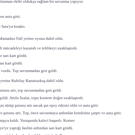
deplasman ekibi oldukça sağlam bir savunma yapıyor.
n auta gitti.
Sara'ya bıraktı.
Mamaduo Fall yerine oyuna dahil oldu.
li mücadeleyi kazandı ve tehlikeyi uzaklaştırdı.
 sarı kart gördü.
arı kart gördü.
e vurdu. Top savunmadan geri geldi.
yerine Kubilay Kanatsızkuş dahil oldu.
şutunu attı, top savunmadan geri geldi.
geldi. Attila Szalai, topu kornere doğru uzaklaştırdı.
u sürüp şutunu attı ancak şut epey etkisiz oldu ve auta gitti.
şutunu attı. Top, önce savunmaya ardından kendisine çarptı ve auta gitti.
rşıya kaldı. Vuruşunda kaleci başarılı. Korner.
e'ye yaptığı faulün ardından sarı kart gördü.