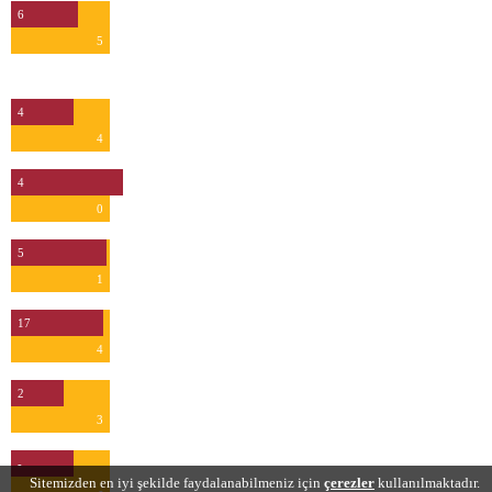
6
5
Kurtarış
4
4
4
0
5
1
17
4
2
3
-
Sitemizden en iyi şekilde faydalanabilmeniz için
çerezler
kullanılmaktadır.
-