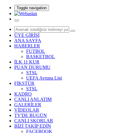
Toggle navigation
ÜYE GİRİŞİ
ANA SAYFA
HABERLER
FUTBOL
BASKETBOL
İLK 11 KUR
PUAN DURUMU
STSL
UEFA Avrupa Ligi
FİKSTÜR
STSL
KADRO
CANLI ANLATIM
GALERİLER
VİDEOLAR
TV'DE BUGÜN
CANLI SKORLAR
BİZİ TAKİP EDİN
FACEBOOK