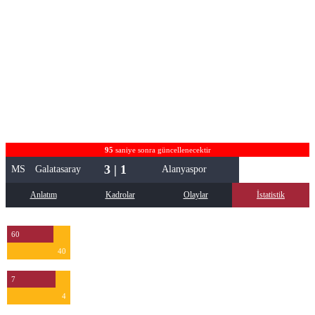
95
saniye sonra güncellenecektir
3 | 1
MS
Galatasaray
Alanyaspor
Anlatım
Kadrolar
Olaylar
İstatistik
60
40
7
4