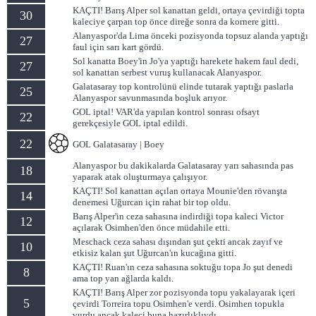
KAÇTI! Barış Alper sol kanattan geldi, ortaya çevirdiği topta
30
kaleciye çarpan top önce direğe sonra da kornere gitti.
Alanyaspor'da Lima önceki pozisyonda topsuz alanda yaptığı
27
faul için sarı kart gördü.
Sol kanatta Boey'in Jo'ya yaptığı harekete hakem faul dedi,
27
sol kanattan serbest vuruş kullanacak Alanyaspor.
Galatasaray top kontrolünü elinde tutarak yaptığı paslarla
25
Alanyaspor savunmasında boşluk arıyor.
GOL iptal! VAR'da yapılan kontrol sonrası ofsayt
22
gerekçesiyle GOL iptal edildi.
22
GOL Galatasaray | Boey
Alanyaspor bu dakikalarda Galatasaray yarı sahasında pas
18
yaparak atak oluşturmaya çalışıyor.
KAÇTI! Sol kanattan açılan ortaya Mounie'den rövanşta
14
denemesi Uğurcan için rahat bir top oldu.
Barış Alper'in ceza sahasına indirdiği topa kaleci Victor
12
açılarak Osimhen'den önce müdahile etti.
Meschack ceza sahası dışından şut çekti ancak zayıf ve
10
etkisiz kalan şut Uğurcan'ın kucağına gitti.
KAÇTI! Ruan'ın ceza sahasına soktuğu topa Jo şut denedi
8
ama top yan ağlarda kaldı.
KAÇTI! Barış Alper zor pozisyonda topu yakalayarak içeri
5
çevirdi Torreira topu Osimhen'e verdi. Osimhen topukla
vurdu ancak kaleci buna hazırlıklıydı.