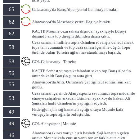
asist yaptı.
65
Galatasaray'da Barış Alper, yerini Lemina'ya bıraktı.
62
Alanyaspor'da Meschack yerini Hagi'ye bıraktı
KAÇTI! Mounie ceza sahası dışından ayak içiyle köşeyi
62
düşündü ama top direğin dibinden dışarı çıktı.
Ceza sahasına indirlen topta Osimhen rövanşta denedi ancak
58
topa tam vuramadı ve top ceza sahası içerisine düştü. Topu
önünde bulan Torreira ağları havalandırmayı başardı.
58
GOL Galatasaray | Torreira
KAÇTI! Serbest vuruşta kafalardan seken top Barış Alper'in
56
önünde kaldı Barış'ın şutu auta gitti.
Alanyaspor'da Aliti, Osimhen'e yaptığı faul sonrası sarı kart
55
gördü.
Ceza sahası içersinde Alanyasporlu savunmacı topa müdahile
53
etmeye çalışırken arkadan Osimhen ayak koydu hakem Ali
Şansalan faulü Osimhen'in yaptığını söyledi.
Hadergjonaj'ın sağ kanattan açtığı ortaya Mounie kafa
49
vuruşuyla topu ağlarla buluşturdu.
49
GOL Alanyaspor | Mounie
Alanyaspor ikinci yarıya hızlı başladı. Sağ kanattan gelen
46
ortaya Mounie kafa vuruşu yaptı top az farkla auta çıktı.