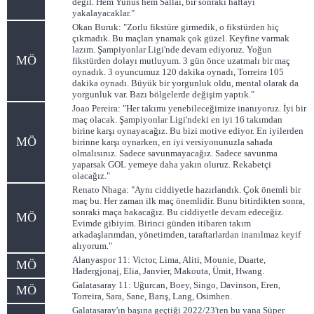
değil. Hem Yunus hem Sallai, bir sonraki haftayı
yakalayacaklar."
Okan Buruk: "Zorlu fikstüre girmedik, o fikstürden hiç
çıkmadık. Bu maçları ynamak çok güzel. Keyfine varmak
lazım. Şampiyonlar Ligi'nde devam ediyoruz. Yoğun
MÖ
fikstürden dolayı mutluyum. 3 gün önce uzatmalı bir maç
oynadık. 3 oyuncumuz 120 dakika oynadı, Torreira 105
dakika oynadı. Büyük bir yorgunluk oldu, mental olarak da
yorgunluk var. Bazı bölgelerde değişim yaptık."
Joao Pereira: "Her takımı yenebileceğimize inanıyoruz. İyi bir
maç olacak. Şampiyonlar Ligi'ndeki en iyi 16 takımdan
birine karşı oynayacağız. Bu bizi motive ediyor. En iyilerden
MÖ
birinne karşı oynarken, en iyi versiyonunuzla sahada
olmalısınız. Sadece savunmayacağız. Sadece savunma
yaparsak GOL yemeye daha yakın oluruz. Rekabetçi
olacağız."
Renato Nhaga: "Aynı ciddiyetle hazırlandık. Çok önemli bir
maç bu. Her zaman ilk maç önemlidir. Bunu bitirdikten sonra,
sonraki maça bakacağız. Bu ciddiyetle devam edeceğiz.
MÖ
Evimde gibiyim. Birinci günden itibaren takım
arkadaşlarımdan, yönetimden, taraftarlardan inanılmaz keyif
alıyorum."
Alanyaspor 11: Victor, Lima, Aliti, Mounie, Duarte,
MÖ
Hadergjonaj, Elia, Janvier, Makouta, Ümit, Hwang.
Galatasaray 11: Uğurcan, Boey, Singo, Davinson, Eren,
MÖ
Torreira, Sara, Sane, Barış, Lang, Osimhen.
Galatasaray'ın başına geçtiği 2022/23'ten bu yana Süper