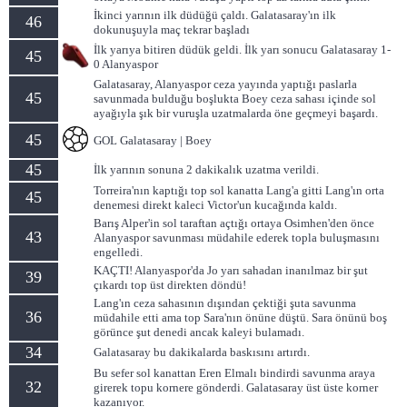
İkinci yarının ilk düdüğü çaldı. Galatasaray'ın ilk
46
dokunuşuyla maç tekrar başladı
İlk yarıya bitiren düdük geldi. İlk yarı sonucu Galatasaray 1-
45
0 Alanyaspor
Galatasaray, Alanyaspor ceza yayında yaptığı paslarla
45
savunmada bulduğu boşlukta Boey ceza sahası içinde sol
ayağıyla şık bir vuruşla uzatmalarda öne geçmeyi başardı.
45
GOL Galatasaray | Boey
45
İlk yarının sonuna 2 dakikalık uzatma verildi.
Torreira'nın kaptığı top sol kanatta Lang'a gitti Lang'ın orta
45
denemesi direkt kaleci Victor'un kucağında kaldı.
Barış Alper'in sol taraftan açtığı ortaya Osimhen'den önce
43
Alanyaspor savunması müdahile ederek topla buluşmasını
engelledi.
KAÇTI! Alanyaspor'da Jo yarı sahadan inanılmaz bir şut
39
çıkardı top üst direkten döndü!
Lang'ın ceza sahasının dışından çektiği şuta savunma
36
müdahile etti ama top Sara'nın önüne düştü. Sara önünü boş
görünce şut denedi ancak kaleyi bulamadı.
34
Galatasaray bu dakikalarda baskısını artırdı.
Bu sefer sol kanattan Eren Elmalı bindirdi savunma araya
32
girerek topu kornere gönderdi. Galatasaray üst üste korner
kazanıyor.