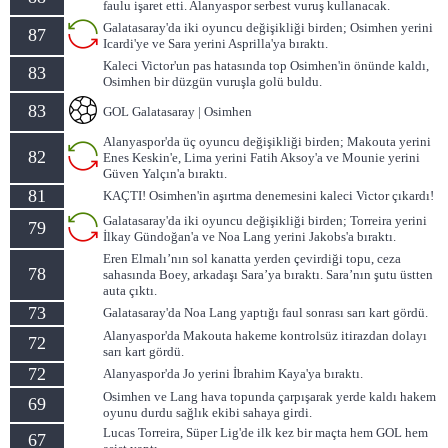
faulu işaret etti. Alanyaspor serbest vuruş kullanacak.
Galatasaray'da iki oyuncu değişikliği birden; Osimhen yerini
87
Icardi'ye ve Sara yerini Asprilla'ya bıraktı.
Kaleci Victor'un pas hatasında top Osimhen'in önünde kaldı,
83
Osimhen bir düzgün vuruşla golü buldu.
83
GOL Galatasaray | Osimhen
Alanyaspor'da üç oyuncu değişikliği birden; Makouta yerini
82
Enes Keskin'e, Lima yerini Fatih Aksoy'a ve Mounie yerini
Güven Yalçın'a bıraktı.
81
KAÇTI! Osimhen'in aşırtma denemesini kaleci Victor çıkardı!
Galatasaray'da iki oyuncu değişikliği birden; Torreira yerini
79
İlkay Gündoğan'a ve Noa Lang yerini Jakobs'a bıraktı.
Eren Elmalı’nın sol kanatta yerden çevirdiği topu, ceza
78
sahasında Boey, arkadaşı Sara’ya bıraktı. Sara’nın şutu üstten
auta çıktı.
73
Galatasaray'da Noa Lang yaptığı faul sonrası sarı kart gördü.
Alanyaspor'da Makouta hakeme kontrolsüz itirazdan dolayı
72
sarı kart gördü.
72
Alanyaspor'da Jo yerini İbrahim Kaya'ya bıraktı.
Osimhen ve Lang hava topunda çarpışarak yerde kaldı hakem
69
oyunu durdu sağlık ekibi sahaya girdi.
Lucas Torreira, Süper Lig'de ilk kez bir maçta hem GOL hem
67