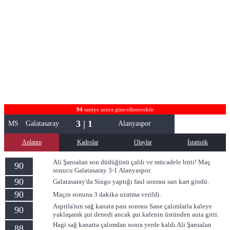
94
saniye sonra güncellenecektir
3 | 1
MS
Galatasaray
Alanyaspor
Anlatım
Kadrolar
Olaylar
İstatistik
Ali Şansalan son düdüğünü çaldı ve mücadele bitti! Maç
90
sonucu Galatasaray 3-1 Alanyaspor.
90
Galatasaray'da Singo yaptığı faul sonrası sarı kart gördü.
90
Maçın sonuna 3 dakika uzatma verildi.
Asprila'nın sağ kanata pası sonrası Sane çalımlarla kaleye
90
yaklaşarak şut denedi ancak şut kalenin üstünden auta gitti.
Hagi sağ kanatta çalımdan sonra yerde kaldı Ali Şansalan
88