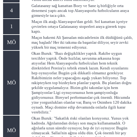
Galatasaray sağ kanattan Boey ve Sane iş birliğiyle orta
4
denemesi yaptı ancak top Alanyasporlu futbolcuların araya
girmesiyle taca çıktı.
Maçın ilk atağı Alanyaspor'dan geldi. Sol kanattan içeriye
1
çevirelen ortaya Galatasaray stoperleri araya girerek topu
kaptı.
Maçın hakemi Ali Şansalan mücadelenin ilk düdüğünü çaldı,
MÖ
maç başladı! Her iki takıma da başarılar diliyor, seyir zevki
yüksek bir maç temenni ediyoruz.
Okan Buruk: "Bazı değişiklikler yaptık. Rakibe uygun
tercihler yaptık. Önde hızlılar, savunma arkasına koşu
atıyorlar. Hem Alanyasporlu futbolcuları hem teknik
direktörleri Pereira'yı tebrik etmek lazım. Kendi oyunlarını
hep oynuyorlar. Bugün çok dikkatli olmamız gerekiyor.
Rakibimizin neler yapacağını aşağı yukarı biliyoruz. Top
MÖ
rakipteyken top bizdeyken planlar yaptık. Bu planları doğru
şekilde uygulamalıyız. Bizim gibi takımlar için hem
Şampiyonlar Ligi oynuyorsunuz hem şampiyonluğa
gidiyorsunuz. Bireysel performanslar çok önemli. Hücumda
yine yorgunlukları olanlar var, Barış ve Osimhen 120 dakika
oynadı. Maçı domine edip devamında onlarla ilgili karar
verebiliriz."
Okan Buruk: "Sakatlık riski olanları koruyoruz. Yunus yok
kadroda. Ağrılarından dolayı son maçta kullanamadık. O
ağrılarla uzun süredir oynuyor, hep de iyi oynuyor. Bugün
MÖ
olmayacak. Sallai'nin ağrısı oldu dün. Çok önemli bir şey