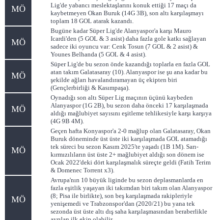
Lig'de yabancı meslektaşlarını konuk ettiği 17 maçı da
MÖ
kaybetmeyen Okan Buruk (14G 3B), son altı karşılaşmayı
toplam 18 GOL atarak kazandı.
Bugüne kadar Süper Lig'de Alanyaspor'a karşı Mauro
Icardi'den (5 GOL & 3 asist) daha fazla gole katkı sağlayan
MÖ
sadece iki oyuncu var: Cenk Tosun (7 GOL & 2 asist) &
Younes Belhanda (5 GOL & 4 asist).
Süper Lig'de bu sezon önde kazandığı toplarla en fazla GOL
atan takım Galatasaray (10). Alanyaspor ise şu ana kadar bu
MÖ
şekilde ağları havalandıramayan üç ekipten biri
(Gençlerbirliği & Kasımpaşa).
Oynadığı son altı Süper Lig maçının üçünü kaybeden
Alanyaspor (1G 2B), bu sezon daha önceki 17 karşılaşmada
MÖ
aldığı mağlubiyet sayısını eşitleme tehlikesiyle karşı karşıya
(4G 9B 4M).
Geçen hafta Konyaspor'a 2-0 mağlup olan Galatasaray, Okan
Buruk döneminde üst üste iki karşılaşmada GOL atamadığı
tek süreci bu sezon Kasım 2025'te yaşadı (1B 1M). Sarı-
MÖ
kırmızılıların üst üste 2+ mağlubiyet aldığı son dönem ise
Ocak 2022'deki dört karşılaşmalık süreçte geldi (Fatih Terim
& Domenec Torrent x3).
Avrupa'nın 10 büyük liginde bu sezon deplasmanlarda en
fazla eşitlik yaşayan iki takımdan biri takım olan Alanyaspor
(8; Pisa ile birlikte), son beş karşılaşmada rakipleriyle
MÖ
yenişemedi ve Trabzonspor'dan (2020/21) bu yana tek
sezonda üst üste altı dış saha karşılaşmasından beraberlikle
ayrılan ilk ekip olabilir.