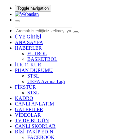
Toggle navigation
ÜYE GİRİŞİ
ANA SAYFA
HABERLER
FUTBOL
BASKETBOL
İLK 11 KUR
PUAN DURUMU
STSL
UEFA Avrupa Ligi
FİKSTÜR
STSL
KADRO
CANLI ANLATIM
GALERİLER
VİDEOLAR
TV'DE BUGÜN
CANLI SKORLAR
BİZİ TAKİP EDİN
FACEBOOK