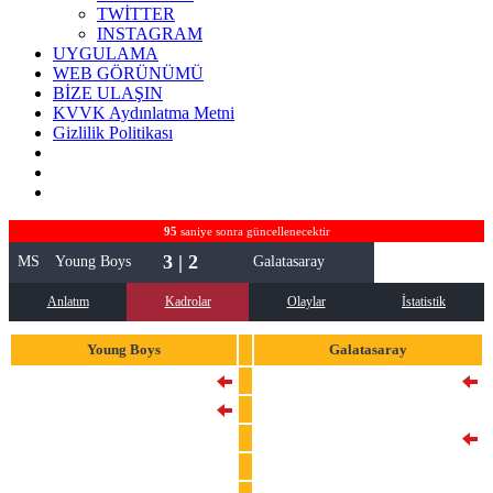
TWİTTER
INSTAGRAM
UYGULAMA
WEB GÖRÜNÜMÜ
BİZE ULAŞIN
KVVK Aydınlatma Metni
Gizlilik Politikası
95
saniye sonra güncellenecektir
3 | 2
MS
Young Boys
Galatasaray
Anlatım
Kadrolar
Olaylar
İstatistik
Young Boys
Galatasaray
26
David von Ballmoos
1
Muslera
3
Jaouen Hadjam
17
Derrick Koehn
4
Tanguy Zoukrou
24
Elias Jelert
13
Mohamed Aly Camara
25
Victor Nelsson