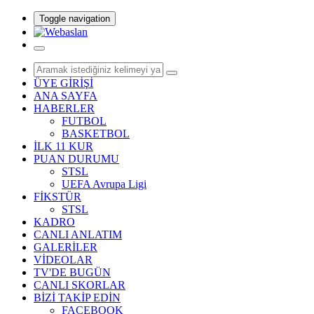
Toggle navigation
ÜYE GİRİŞİ
ANA SAYFA
HABERLER
FUTBOL
BASKETBOL
İLK 11 KUR
PUAN DURUMU
STSL
UEFA Avrupa Ligi
FİKSTÜR
STSL
KADRO
CANLI ANLATIM
GALERİLER
VİDEOLAR
TV'DE BUGÜN
CANLI SKORLAR
BİZİ TAKİP EDİN
FACEBOOK