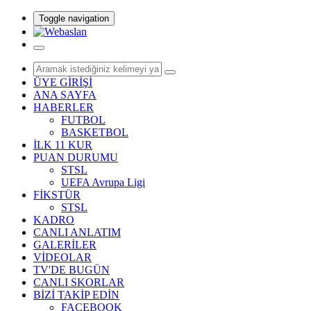
Toggle navigation
ÜYE GİRİŞİ
ANA SAYFA
HABERLER
FUTBOL
BASKETBOL
İLK 11 KUR
PUAN DURUMU
STSL
UEFA Avrupa Ligi
FİKSTÜR
STSL
KADRO
CANLI ANLATIM
GALERİLER
VİDEOLAR
TV'DE BUGÜN
CANLI SKORLAR
BİZİ TAKİP EDİN
FACEBOOK