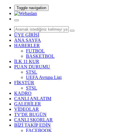
Toggle navigation
ÜYE GİRİŞİ
ANA SAYFA
HABERLER
FUTBOL
BASKETBOL
İLK 11 KUR
PUAN DURUMU
STSL
UEFA Avrupa Ligi
FİKSTÜR
STSL
KADRO
CANLI ANLATIM
GALERİLER
VİDEOLAR
TV'DE BUGÜN
CANLI SKORLAR
BİZİ TAKİP EDİN
FACEBOOK