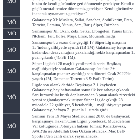
MÖ
bizim de kendi gücümüze geri dönmemiz gerekiyor. Kendi o
güçlü mentalitemize dönmemiz gerekiyor. Kendi gücümüze
inanarak oynamamız gerekiyor."
Galatasaray XI: Muslera, Sallai, Sanchez, Abdülkerim, Eren,
MÖ
Torreira, Lemina, Yunus, Sara, Barış Alper, Osimhen.
Samsunspor XI: Okan, Zeki, Satka, Drongelen, Yunus Emre,
MÖ
Ntcham, Tait, Holse, Muja, Emre, Mouandilmadji.
Samsunspor bu sezon öne geçtiği 17 Süper Lig maçının
15’inden galibiyetle ayrıldı (1B 1M). Galatasaray ise şu ana
MÖ
kadar skor dezavantajına yakalandığı sekiz karşılaşmadan 15
puan çıkardı (4G 3B 1M).
Süper Lig'deki 28 maçlık yenilmezlik serisi Beşiktaş
mağlubiyetiyle sonlanan Galatasaray, üst üste 2+
MÖ
karşılaşmadan puansız ayrıldığı son dönemi Ocak 2022'de
yaşadı (4M; Domenec Torrent x3 & Fatih Terim).
Ligde son olarak derbide Beşiktaş'a 2-1 kaybeden
Galatasaray, bay haftasından sonra ilk kez sahaya çıkacak.
Sarı-kırmızılılar kritik deplasmandan 3 puan alarak zirvedeki
MÖ
yerini sağlamlaştırmak istiyor. Süper Lig'de çıktığı 28
mücadele 22 galibiyet, 5 beraberlik, 1 mağlubiyet yaşayan
Galatasaray, haftaya 71 puanla 1. sırada girdi.
Samsun Yeni 19 Mayıs Stadı'nda saat 20.00'de başlayacak
karşılaşmayı, hakem Ozan Ergün yönetecek. Mücadelenin
MÖ
Var koltuğunda Polonyalı hakem Tomasz Kwiatkowski,
AVAR'da ise Abdullah Bora Özkara oturacak. Maç BeİN
Sports 1'den canlı olarak yayınlanacak.