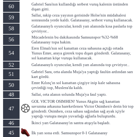
Gabriel Sara'nın kullandığı serbest vuruş kalenin üstünden
60
dışarı gitti.
Sallai, rakip ceza yayının gerisinde Holse'nin müdahalesi
59
sonrasında yerde kaldı. Galatasaray, serbest vuruş kullanacak.
Galatasaraylı oyuncular, kendi yarı alanında kısa paslarla top
58
çeviriyor...
Mücadelenin bu dakikasında Samsunspor %32-%68
56
Galatasaray topa hakim.
Eren Elmalı'nın sol kanattan ceza sahasına açtığı ortada
54
Yunus Emre, araya girerek topu dışarı gönderdi. Galatasaray,
sol kanattan köşe vuruşu kullanacak.
52
Galatasaraylı oyuncular, kendi yarı alanında top çeviriyor...
Gabriel Sara, orta alanda Muja'ya yaptığı faulün ardından sarı
51
kart gördü.
Emre Kılınç'ın sol kanattan çizgiye inip kale sahasına
50
çevirdiği top, Muslera'da kaldı.
48
Sallai, orta alanın solunda Muja'ya faul yaptı.
GOL VICTOR OSIMHEN! Yunus Akgün sağ kanattan
savunma arkasına hareketlenen Victor Osimhen'e derin bir top
47
gönderdi. Osimhen, ceza sahası sağından sağ ayak içiyle
yaptığı vuruşta meşin yuvarlağı ağlarla buluşturdu.
46
İkinci yarı Galatasaray'ın santra atışıyla başladı.
45
İlk yarı sona erdi. Samsunspor 0-1 Galatasaray