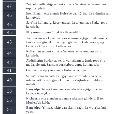
Zeki'nin kullandığı serbest vuruşta Galatasaray savunması
47
topu karşıladı.
Eren Elmalı, orta alanda Holse'ye yaptığı faulün ardından sarı
46
kart gördü.
Sara'nın kullandığı köşe vuruşunda savunmada Satka, topu
46
karşıladı.
45
İlk yarının sonuna 1 dakika ilave edildi.
Torreira'nın sağ kanattan ceza sahasına açtığı ortada Yunus
45
Emre araya girerek topu dışarı gönderdi. Galatasaray, sağ
kanattan köşe vuruşu kullanacak.
Kullanılan serbest vuruşta Galatasaray savunması topu
44
karşıladı.
Abdülkerim Bardakcı, kendi yarı alanın sağında topa elle
43
müdahale etti. Samsunspor, serbest vuruş kullanacak.
41
Osimhen, rakip yarı alanda Holse'ye faul yaptı.
Sallai'nin sağ kanattan çizgiye inip ceza sahasına açtığı
40
ortada Satka araya girerek topu uzaklaştırdı ve tehlikeyi
önledi.
Barış Alper'in sağ kanattan ceza sahasına açtığı orta ters
38
kanatta taca çıktı.
Ntcham'ın orta alandan savunma arkasına gönderdiği top
36
Muslera'da kaldı.
Barış Alper Yılmaz, rakip yarı alanın sağında Muja'ya faul
35
yaptı.