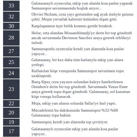
Galatasaraylı oyuncular, rakip yarı alanda kısa paslar yaparak
33
Samsunspor savunmasında boşluk arıyor...
Olivier Ntcham, ceza yayı gerisinden sağ ayak üstüyle şutunu
32
çekti. Meşin yuvarlak kalenini üstünden dışarı gitti.
30
Karşılaşmanın üçte birlik kısmını geride bıraktık.
Holse, orta alandan Mouandilmadji'ye derin bir top gönderdi
28
ancak savunmada Davinson Sanchez araya girerek tehlikeyi
önledi.
Samsunsporlu oyuncular kendi yarı alanında kısa paslar
27
yapıyor...
Galatasaray, bir kez daha tüm hatlarıyla rakip yarı alana
25
yerleşti.
Kullanılan köşe vuruşunda Samsunspor savunması topu
24
uzaklaştırdı.
Barış Alper, ceza yayının solundan kaleye hareketlenen
Osimhen'e derin bir top gönderdi. Savunmada Yunus Emre
23
araya girerek topu dışarı gönderdi. Galatasaray, sol kanattan
köşe vuruşu kullanacak.
22
Muja, rakip yarı alanın solunda Sallai'ye faul yaptı.
Mücadelenin bu dakikasında Samsunspor %32-%68
20
Galatasaray topa hakim.
19
Samsunspor, kendi yarı alanında top çeviriyor.
Galatasaraylı oyuncular rakip yarı alanda kısa paslar
17
yapıyor...