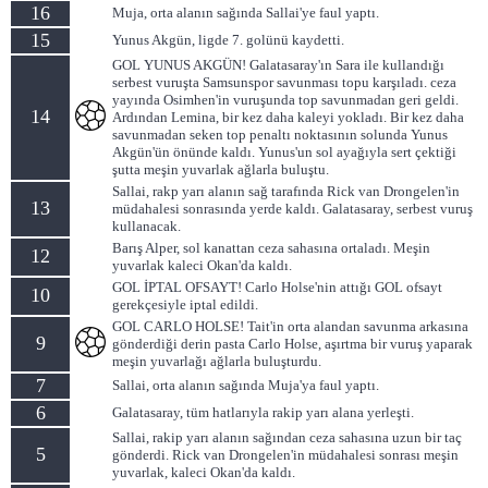
16
Muja, orta alanın sağında Sallai'ye faul yaptı.
15
Yunus Akgün, ligde 7. golünü kaydetti.
GOL YUNUS AKGÜN! Galatasaray'ın Sara ile kullandığı
serbest vuruşta Samsunspor savunması topu karşıladı. ceza
yayında Osimhen'in vuruşunda top savunmadan geri geldi.
14
Ardından Lemina, bir kez daha kaleyi yokladı. Bir kez daha
savunmadan seken top penaltı noktasının solunda Yunus
Akgün'ün önünde kaldı. Yunus'un sol ayağıyla sert çektiği
şutta meşin yuvarlak ağlarla buluştu.
Sallai, rakp yarı alanın sağ tarafında Rick van Drongelen'in
13
müdahalesi sonrasında yerde kaldı. Galatasaray, serbest vuruş
kullanacak.
Barış Alper, sol kanattan ceza sahasına ortaladı. Meşin
12
yuvarlak kaleci Okan'da kaldı.
GOL İPTAL OFSAYT! Carlo Holse'nin attığı GOL ofsayt
10
gerekçesiyle iptal edildi.
GOL CARLO HOLSE! Tait'in orta alandan savunma arkasına
9
gönderdiği derin pasta Carlo Holse, aşırtma bir vuruş yaparak
meşin yuvarlağı ağlarla buluşturdu.
7
Sallai, orta alanın sağında Muja'ya faul yaptı.
6
Galatasaray, tüm hatlarıyla rakip yarı alana yerleşti.
Sallai, rakip yarı alanın sağından ceza sahasına uzun bir taç
5
gönderdi. Rick van Drongelen'in müdahalesi sonrası meşin
yuvarlak, kaleci Okan'da kaldı.