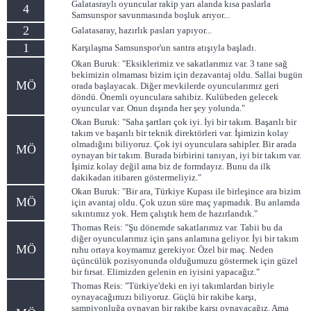
Galatasraylı oyuncular rakip yarı alanda kısa paslarla
4
Samsunspor savunmasında boşluk arıyor...
2
Galatasaray, hazırlık pasları yapıyor...
1
Karşılaşma Samsunspor'un santra atışıyla başladı.
Okan Buruk: "Eksiklerimiz ve sakatlarımız var. 3 tane sağ
bekimizin olmaması bizim için dezavantaj oldu. Sallai bugün
MÖ
orada başlayacak. Diğer mevkilerde oyuncularımız geri
döndü. Önemli oyunculara sahibiz. Kulübeden gelecek
oyuncular var. Onun dışında her şey yolunda."
Okan Buruk: "Saha şartları çok iyi. İyi bir takım. Başarılı bir
takım ve başarılı bir teknik direktörleri var. İşimizin kolay
olmadığını biliyoruz. Çok iyi oyunculara sahipler. Bir arada
MÖ
oynayan bir takım. Burada birbirini tanıyan, iyi bir takım var.
İşimiz kolay değil ama biz de formdayız. Bunu da ilk
dakikadan itibaren göstermeliyiz."
Okan Buruk: "Bir ara, Türkiye Kupası ile birleşince ara bizim
MÖ
için avantaj oldu. Çok uzun süre maç yapmadık. Bu anlamda
sıkıntımız yok. Hem çalıştık hem de hazırlandık."
Thomas Reis: "Şu dönemde sakatlarımız var. Tabii bu da
diğer oyuncularımız için şans anlamına geliyor. İyi bir takım
MÖ
ruhu ortaya koymamız gerekiyor. Özel bir maç. Neden
üçüncülük pozisyonunda olduğumuzu göstermek için güzel
bir fırsat. Elimizden gelenin en iyisini yapacağız."
Thomas Reis: "Türkiye'deki en iyi takımlardan biriyle
oynayacağımızı biliyoruz. Güçlü bir rakibe karşı,
şampiyonluğa oynayan bir rakibe karşı oynayacağız. Ama