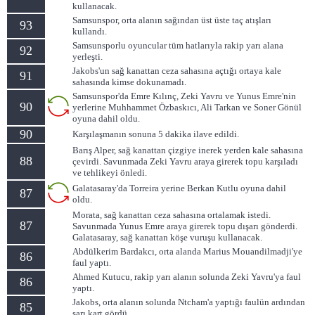
kullanacak.
Samsunspor, orta alanın sağından üst üste taç atışları
93
kullandı.
Samsunsporlu oyuncular tüm hatlarıyla rakip yarı alana
92
yerleşti.
Jakobs'un sağ kanattan ceza sahasına açtığı ortaya kale
91
sahasında kimse dokunamadı.
Samsunspor'da Emre Kılınç, Zeki Yavru ve Yunus Emre'nin
90
yerlerine Muhhammet Özbaskıcı, Ali Tarkan ve Soner Gönül
oyuna dahil oldu.
90
Karşılaşmanın sonuna 5 dakika ilave edildi.
Barış Alper, sağ kanattan çizgiye inerek yerden kale sahasına
88
çevirdi. Savunmada Zeki Yavru araya girerek topu karşıladı
ve tehlikeyi önledi.
Galatasaray'da Torreira yerine Berkan Kutlu oyuna dahil
87
oldu.
Morata, sağ kanattan ceza sahasına ortalamak istedi.
87
Savunmada Yunus Emre araya girerek topu dışarı gönderdi.
Galatasaray, sağ kanattan köşe vuruşu kullanacak.
Abdülkerim Bardakcı, orta alanda Marius Mouandilmadji'ye
86
faul yaptı.
Ahmed Kutucu, rakip yarı alanın solunda Zeki Yavru'ya faul
86
yaptı.
Jakobs, orta alanın solunda Ntcham'a yaptığı faulün ardından
85
sarı kart gördü.