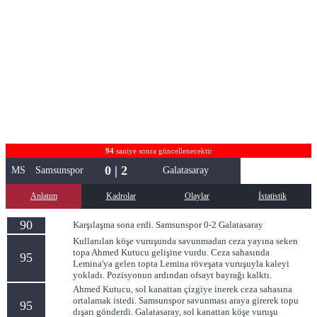
94
saniye sonra güncellenecektir
0 | 2
MS
Samsunspor
Galatasaray
Anlatım
Kadrolar
Olaylar
İstatistik
90
Karşılaşma sona erdi. Samsunspor 0-2 Galatasaray
Kullanılan köşe vuruşunda savunmadan ceza yayına seken
topa Ahmed Kutucu gelişine vurdu. Ceza sahasında
95
Lemina'ya gelen topta Lemina röveşata vuruşuyla kaleyi
yokladı. Pozisyonun ardından ofsayt bayrağı kalktı.
Ahmed Kutucu, sol kanattan çizgiye inerek ceza sahasına
ortalamak istedi. Samsunspor savunması araya girerek topu
95
dışarı gönderdi. Galatasaray, sol kanattan köşe vuruşu