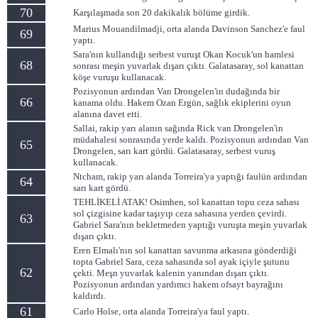
70
Karşılaşmada son 20 dakikalık bölüme girdik.
Marius Mouandilmadji, orta alanda Davinson Sanchez'e faul
69
yaptı.
Sara'nın kullandığı serbest vuruşt Okan Kocuk'un hamlesi
68
sonrası meşin yuvarlak dışarı çıktı. Galatasaray, sol kanattan
köşe vuruşu kullanacak.
Pozisyonun ardından Van Drongelen'in dudağında bir
66
kanama oldu. Hakem Ozan Ergün, sağlık ekiplerini oyun
alanına davet etti.
Sallai, rakip yarı alanın sağında Rick van Drongelen'in
müdahalesi sonrasında yerde kaldı. Pozisyonun ardından Van
65
Drongelen, sarı kart gördü. Galatasaray, serbest vuruş
kullanacak.
Ntcham, rakip yarı alanda Torreira'ya yaptığı faulün ardından
64
sarı kart gördü.
TEHLİKELİ ATAK! Osimhen, sol kanattan topu ceza sahası
sol çizgisine kadar taşıyıp ceza sahasına yerden çevirdi.
63
Gabriel Sara'nın bekletmeden yaptığı vuruşta meşin yuvarlak
dışarı çıktı.
Eren Elmalı'nın sol kanattan savunma arkasına gönderdiği
topta Gabriel Sara, ceza sahasında sol ayak içiyle şutunu
62
çekti. Meşn yuvarlak kalenin yanından dışarı çıktı.
Pozisyonun ardından yardımcı hakem ofsayt bayrağını
kaldırdı.
61
Carlo Holse, orta alanda Torreira'ya faul yaptı.