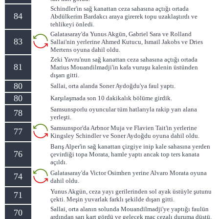
Schindler'in sağ kanattan ceza sahasına açtığı ortada
84
Abdülkerim Bardakcı araya girerek topu uzaklaştırdı ve
tehlikeyi önledi.
Galatasaray'da Yunus Akgün, Gabriel Sara ve Rolland
83
Sallai'nin yerlerine Ahmed Kutucu, Ismail Jakobs ve Dries
Mertens oyuna dahil oldu.
Zeki Yavru'nun sağ kanattan ceza sahasına açtığı ortada
81
Marius Mouandilmadji'in kafa vuruşu kalenin üstünden
dışarı gitti.
80
Sallai, orta alanda Soner Aydoğdu'ya faul yaptı.
80
Karşılaşmada son 10 dakikalık bölüme girdik.
Samsunsporlu oyuncular tüm hatlarıyla rakip yarı alana
78
yerleşti.
Samsunspor'da Arbnor Muja ve Flavien Tait'in yerlerine
77
Kingsley Schindler ve Soner Aydoğdu oyuna dahil oldu.
Barış Alper'in sağ kanattan çizgiye inip kale sahasına yerden
76
çevirdiği topa Morata, hamle yaptı ancak top ters kanata
açıldı.
Galatasaray'da Victor Osimhen yerine Alvaro Morata oyuna
74
dahil oldu.
Yunus Akgün, ceza yayı gerilerinden sol ayak üstüyle şutunu
71
çekti. Meşin yuvarlak farklı şekilde dışarı gitti.
Sallai, orta alanın solunda Mouandilmadji'ye yaptığı faulün
70
ardından sarı kart gördü ve gelecek maç cezalı duruma düştü.