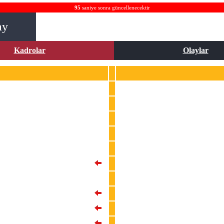
95
saniye sonra güncellenecektir
ay
Kadrolar
Olaylar
1
Muslera
25
Victor Nelsson
42
Abdulkerim Bardakci
88
Kazimcan Karatas
93
Sacha Boey
7
Kerem Akturkoglu
10
Dries Mertens
22
Berkan Kutlu
27
Sergio Oliveira
53
Baris Alper Yilmaz