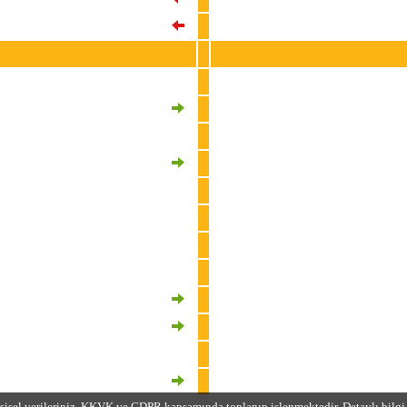
94
Cedric Bakambu
2
Leo Dubois
3
Angelino
6
Fredrik Midtsjoe
9
Mauro Icardi
11
Yunus Akgun
19
Günay Güvenç
21
Halil Dervisoglu
23
Kaan Ayhan
34
Lucas Torreira
40
Emin Bayram
59
Caner Dogan
81
Hamza Akman
şisel verileriniz, KKVK ve GDPR kapsamında toplanıp işlenmektedir. Detaylı bilgi