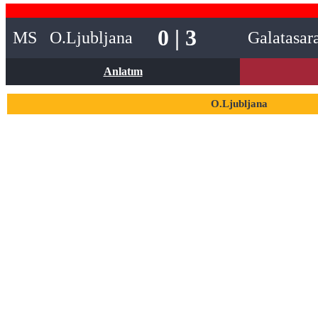
0 | 3
MS
O.Ljubljana
Galatasar
Anlatım
O.Ljubljana
69
Matevz Vidovsek
2
Jorge Silva
3
David Sualehe
14
Marcel Ratnik
16
Ahmet Muhamedbegovic
99
Rui Pedro
10
Timi Elsnik
11
Saar Fadida
19
Svit Seslar
21
Ivan Posavec