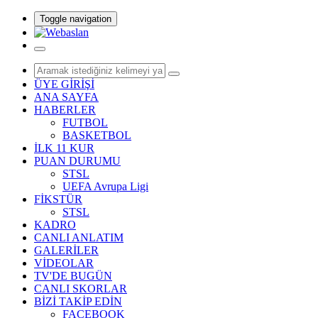
Toggle navigation
ÜYE GİRİŞİ
ANA SAYFA
HABERLER
FUTBOL
BASKETBOL
İLK 11 KUR
PUAN DURUMU
STSL
UEFA Avrupa Ligi
FİKSTÜR
STSL
KADRO
CANLI ANLATIM
GALERİLER
VİDEOLAR
TV'DE BUGÜN
CANLI SKORLAR
BİZİ TAKİP EDİN
FACEBOOK