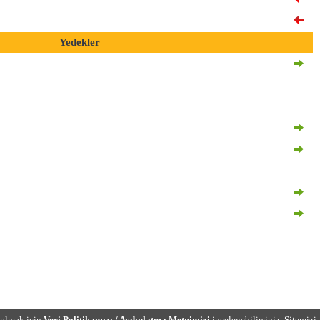
Yedekler
 almak için
Veri Politikamızı / Aydınlatma Metnimizi
inceleyebilirsiniz. Sitemizi