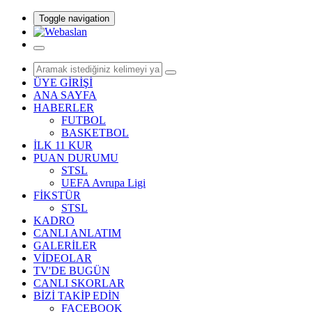
Toggle navigation
ÜYE GİRİŞİ
ANA SAYFA
HABERLER
FUTBOL
BASKETBOL
İLK 11 KUR
PUAN DURUMU
STSL
UEFA Avrupa Ligi
FİKSTÜR
STSL
KADRO
CANLI ANLATIM
GALERİLER
VİDEOLAR
TV'DE BUGÜN
CANLI SKORLAR
BİZİ TAKİP EDİN
FACEBOOK