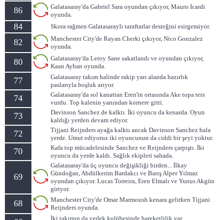
Galatasaray'da Gabriel Sara oyundan çıkıyor, Mauro Icardi
86
oyunda.
84
Skora rağmen Galatasaraylı taraftarlar desteğini esirgemiyor.
Manchester City'de Rayan Cherki çıkıyor, Nico Gonzalez
82
oyunda.
Galatasaray'da Leroy Sane sakatlandı ve oyundan çıkıyor,
80
Kaan Ayhan oyunda.
Galatasaray takım halinde rakip yarı alanda hazırlık
77
paslarıyla boşluk arıyor.
Galatasaray'da sol kanattan Eren'in ortasında Ake topa ters
74
vurdu. Top kalenin yanından kornere gitti.
Davinson Sanchez de kalktı. İki oyuncu da kenarda. Oyun
73
kaldığı yerden devam ediyor.
Tijjani Reijnders ayağa kalktı ancak Davinson Sanchez hala
72
yerde. Umut ediyoruz iki oyuncunun da ciddi bir şeyi yoktur.
Kafa top mücadelesinde Sanchez ve Reijnders çarpıştı. İki
70
oyuncu da yerde kaldı. Sağlık ekipleri sahada.
Galatasaray'da üç oyuncu değişikliği birden... İlkay
Gündoğan, Abdülkerim Bardakcı ve Barış Alper Yılmaz
69
oyundan çıkıyor. Lucas Torreira, Eren Elmalı ve Yunus Akgün
giriyor.
Manchester City'de Omar Marmoush kenara gelirken Tijjani
68
Reijnders oyunda.
İki takımın da yedek kulübesinde hareketlilik var.