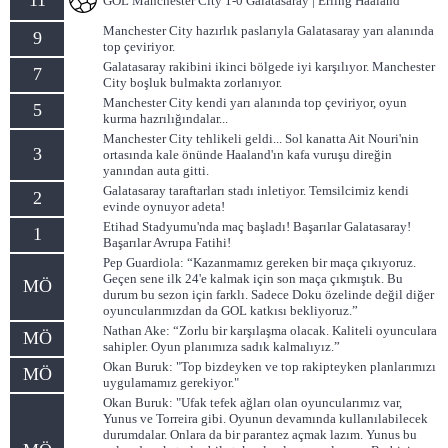
11
GOL Manchester City 1-0 Galatasaray | Erling Haaland
Manchester City hazırlık paslarıyla Galatasaray yarı alanında
9
top çeviriyor.
Galatasaray rakibini ikinci bölgede iyi karşılıyor. Manchester
7
City boşluk bulmakta zorlanıyor.
Manchester City kendi yarı alanında top çeviriyor, oyun
5
kurma hazrılığındalar...
Manchester City tehlikeli geldi... Sol kanatta Ait Nouri'nin
3
ortasında kale önünde Haaland'ın kafa vuruşu direğin
yanından auta gitti.
Galatasaray taraftarları stadı inletiyor. Temsilcimiz kendi
2
evinde oynuyor adeta!
Etihad Stadyumu'nda maç başladı! Başarılar Galatasaray!
1
Başarılar Avrupa Fatihi!
Pep Guardiola: “Kazanmamız gereken bir maça çıkıyoruz.
Geçen sene ilk 24'e kalmak için son maça çıkmıştık. Bu
MÖ
durum bu sezon için farklı. Sadece Doku özelinde değil diğer
oyuncularımızdan da GOL katkısı bekliyoruz.”
Nathan Ake: “Zorlu bir karşılaşma olacak. Kaliteli oyunculara
MÖ
sahipler. Oyun planımıza sadık kalmalıyız.”
Okan Buruk: "Top bizdeyken ve top rakipteyken planlarımızı
MÖ
uygulamamız gerekiyor."
Okan Buruk: "Ufak tefek ağları olan oyuncularımız var,
Yunus ve Torreira gibi. Oyunun devamında kullanılabilecek
durumdalar. Onlara da bir parantez açmak lazım. Yunus bu