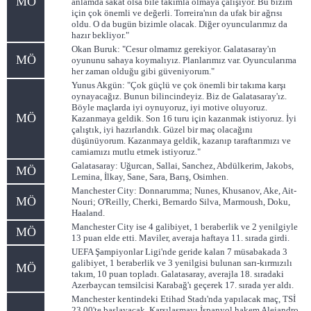
MÖ
anlamda sakat olsa bile takımla olmaya çalışıyor. Bu bizim
için çok önemli ve değerli. Torreira'nın da ufak bir ağrısı
oldu. O da bugün bizimle olacak. Diğer oyuncularımız da
hazır bekliyor."
Okan Buruk: "Cesur olmamız gerekiyor. Galatasaray'ın
MÖ
oyununu sahaya koymalıyız. Planlarımız var. Oyuncularıma
her zaman olduğu gibi güveniyorum."
Yunus Akgün: "Çok güçlü ve çok önemli bir takıma karşı
oynayacağız. Bunun bilincindeyiz. Biz de Galatasaray'ız.
Böyle maçlarda iyi oynuyoruz, iyi motive oluyoruz.
MÖ
Kazanmaya geldik. Son 16 turu için kazanmak istiyoruz. İyi
çalıştık, iyi hazırlandık. Güzel bir maç olacağını
düşünüyorum. Kazanmaya geldik, kazanıp taraftarımızı ve
camiamızı mutlu etmek istiyoruz."
Galatasaray: Uğurcan, Sallai, Sanchez, Abdülkerim, Jakobs,
MÖ
Lemina, İlkay, Sane, Sara, Barış, Osimhen.
Manchester City: Donnarumma; Nunes, Khusanov, Ake, Ait-
MÖ
Nouri; O'Reilly, Cherki, Bernardo Silva, Marmoush, Doku,
Haaland.
Manchester City ise 4 galibiyet, 1 beraberlik ve 2 yenilgiyle
MÖ
13 puan elde etti. Maviler, averaja haftaya 11. sırada girdi.
UEFA Şampiyonlar Ligi'nde geride kalan 7 müsabakada 3
galibiyet, 1 beraberlik ve 3 yenilgisi bulunan sarı-kırmızılı
MÖ
takım, 10 puan topladı. Galatasaray, averajla 18. sıradaki
Azerbaycan temsilcisi Karabağ'ı geçerek 17. sırada yer aldı.
Manchester kentindeki Etihad Stadı'nda yapılacak maç, TSİ
23.00'te başlayacak. Karşılaşmayı İspanyol hakem Alejandro