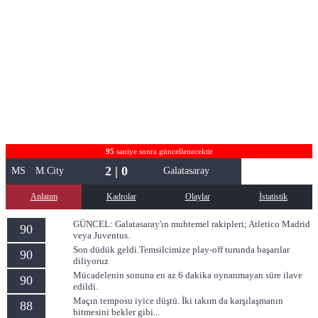
94
saniye sonra güncellenecektir
2 | 0
MS
M.City
Galatasaray
Anlatım
Kadrolar
Olaylar
İstatistik
GÜNCEL: Galatasaray'ın muhtemel rakipleri; Atletico Madrid
90
veya Juventus.
Son düdük geldi.Temsilcimize play-off turunda başarılar
90
diliyoruz
Mücadelenin sonuna en az 6 dakika oynanmayan süre ilave
90
edildi.
Maçın temposu iyice düştü. İki takım da karşılaşmanın
88
bitmesini bekler gibi...