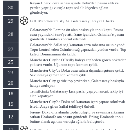
Rayan Cherki ceza sahası içinde Doku'dan pasını aldı ve
30
yerden yaptığı vuruşla topu sol alt köşeden ağlara
gönderiyor.
29
GOL Manchester City 2-0 Galatasaray | Rayan Cherki
Galatasaray'da Lemina ön alan baskısıyla topu kaptı. Pasını
28
ceza yayındaki Sane'ye attı. Sane içerideki Osimhen'e pasını
gönderdi. Osimhen kontrol edemedi.
Galatasaray'da Sallai sağ kanattan ceza sahasına uzun oynadı.
27
Topu kontrol eden Osimhen sağ çaprazdan yerden vurdu. Top
kaleci Donnarumma'da kaldı.
Manchester City'de O'Reilly kaleyi cepheden gören noktadan
25
çok sert vurdu. Uğurcan topu kornere çeldi.
Manchester City'de Doku ceza sahası dışından şutunu çekti.
23
Savunmaya çarpan top kornere çıktı.
Manchester City geride top çevirirken, Galatasaray baskıyla
20
hataya zorluyor.
Temsilcimiz Galatasaray kısa paslar yapıyor ancak rakip iyi
18
alan kapatıyor.
Manchester City'de Doku sol kanattan içeri çapraz sokulmak
15
istedi. Araya giren Sallai tehlikeyi önledi.
Jeremy Doku orta alanda topla buluştu ve savunma arkasına
12
sarkan Haaland'a ara pasını gönderdi. Erling Haalanda topu
önüne alarak aşırtma vuruşla ağlarla buluşturdu.