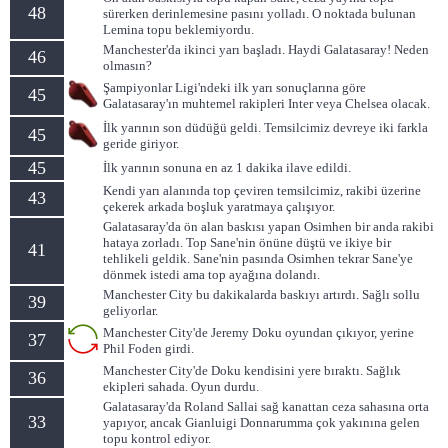
48
sürerken derinlemesine pasını yolladı. O noktada bulunan
Lemina topu beklemiyordu.
Manchester'da ikinci yarı başladı. Haydi Galatasaray! Neden
46
olmasın?
Şampiyonlar Ligi'ndeki ilk yarı sonuçlarına göre
45
Galatasaray'ın muhtemel rakipleri Inter veya Chelsea olacak.
İlk yarının son düdüğü geldi. Temsilcimiz devreye iki farkla
45
geride giriyor.
45
İlk yarının sonuna en az 1 dakika ilave edildi.
Kendi yarı alanında top çeviren temsilcimiz, rakibi üzerine
43
çekerek arkada boşluk yaratmaya çalışıyor.
Galatasaray'da ön alan baskısı yapan Osimhen bir anda rakibi
hataya zorladı. Top Sane'nin önüne düştü ve ikiye bir
41
tehlikeli geldik. Sane'nin pasında Osimhen tekrar Sane'ye
dönmek istedi ama top ayağına dolandı.
Manchester City bu dakikalarda baskıyı artırdı. Sağlı sollu
39
geliyorlar.
Manchester City'de Jeremy Doku oyundan çıkıyor, yerine
37
Phil Foden girdi.
Manchester City'de Doku kendisini yere bıraktı. Sağlık
36
ekipleri sahada. Oyun durdu.
Galatasaray'da Roland Sallai sağ kanattan ceza sahasına orta
33
yapıyor, ancak Gianluigi Donnarumma çok yakınına gelen
topu kontrol ediyor.