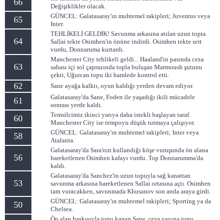
66
Değişiklikler olacak.
GÜNCEL: Galatasaray'ın muhtemel rakipleri; Juventus veya
65
Inter.
TEHLİKELİ GELDİK! Savunma arkasına atılan uzun topta
64
Sallai tekte Osimhen'in önüne indirdi. Osimhen tekte sert
vurdu, Donnaruma kurtardı.
Manchester City tehlikeli geldi... Haaland'ın pasında ceza
63
sahası içi sol çaprazında topla buluşan Marmoush şutunu
çekti, Uğurcan topu iki hamlede kontrol etti.
62
Sane ayağa kalktı, oyun kaldığı yerden devam ediyor.
Galatasaray'da Sane, Foden ile yaşadığı ikili mücadele
61
sonrası yerde kaldı.
Temsilcimiz ikinci yarıya daha istekli başlayan taraf.
60
Manchester City ise tempoyu düşük tutmaya çalışıyor.
GÜNCEL: Galatasaray'ın muhtemel rakipleri; Inter veya
58
Atalanta.
Galatasaray'da Sara'nın kullandığı köşe vuruşunda ön alana
56
hareketlenen Osimhen kafayı vurdu. Top Donnarumma'da
kaldı.
Galatasaray'da Sanchez'in uzun topuyla sağ kanattan
53
savunma arkasına hareketlenen Sallai ortasına açtı. Osimhen
tam vuracakken, savunmada Khusanov son anda araya girdi.
GÜNCEL: Galatasaray'ın muhtemel rakipleri; Sporting ya da
50
Chelsea.
Ön alan baskısıyla topu kapan Sane, ceza yayına topu