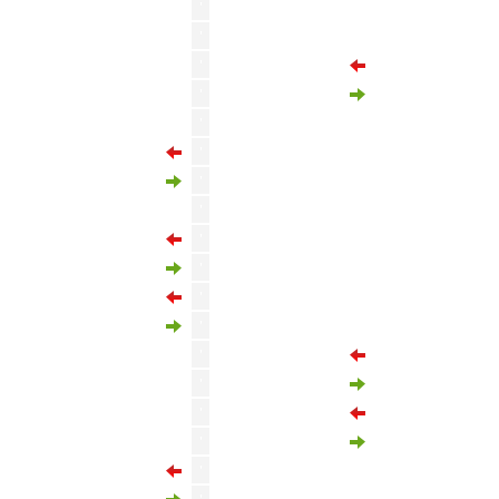
'
Kerem Akturkoglu
'
Baris Alper Yilmaz
'
Gabriel Sara
'
Kerem Demirbay
'
Kerem Demirbay
Alassane Ndao
'
Louka Prip
'
Mehmet Umut Nayir
'
Danijel Aleksic
'
Melih Ibrahimoglu
'
Yusuf Erdoğan
'
Sokol Cikalleshi
'
'
Kerem Akturkoglu
'
Elias Jelert
'
Dries Mertens
'
Michy Batshuayi
Ogulcan Ulgun
'