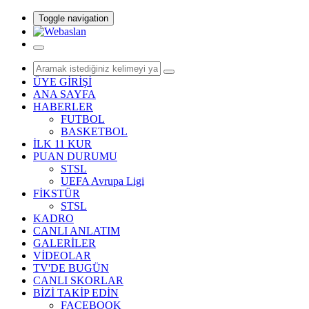
Toggle navigation
ÜYE GİRİŞİ
ANA SAYFA
HABERLER
FUTBOL
BASKETBOL
İLK 11 KUR
PUAN DURUMU
STSL
UEFA Avrupa Ligi
FİKSTÜR
STSL
KADRO
CANLI ANLATIM
GALERİLER
VİDEOLAR
TV'DE BUGÜN
CANLI SKORLAR
BİZİ TAKİP EDİN
FACEBOOK