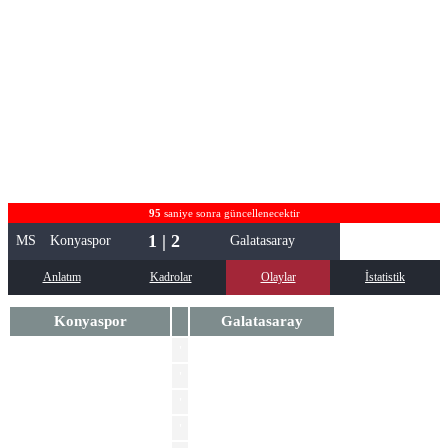
95
saniye sonra güncellenecektir
1 | 2
MS
Konyaspor
Galatasaray
Anlatım
Kadrolar
Olaylar
İstatistik
Konyaspor
Galatasaray
'
Mauro Icardi
'
Kerem Akturkoglu
Yusuf Erdogan
'
Ogulcan Ulgun
'