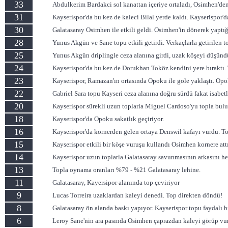
33
Abdulkerim Bardakci sol kanattan içeriye ortaladı, Osimhen'de
31
Kayserispor'da bu kez de kaleci Bilal yerde kaldı. Kayserispor'd
30
Galatasaray Osimhen ile etkili geldi. Osimhen'in dönerek yaptığı
28
Yunus Akgün ve Sane topu etkili getirdi. Verkaçlarla getirilen t
25
Yunus Akgün driplingle ceza alanına girdi, uzak köşeyi düşündü.
24
Kayserispor'da bu kez de Dorukhan Toköz kendini yere bıraktı. T
23
Kayserispor, Ramazan'ın ortasında Opoku ile gole yaklaştı. Opo
22
Gabriel Sara topu Kayseri ceza alanına doğru sürdü fakat isabetl
20
Kayserispor sürekli uzun toplarla Miguel Cardoso'yu topla bul
18
Kayserispor'da Opoku sakatlık geçiriyor.
16
Kayserispor'da kornerden gelen ortaya Denswil kafayı vurdu. Top 
15
Kayserispor etkili bir köşe vuruşu kullandı Osimhen kornere attı
14
Kayserispor uzun toplarla Galatasaray savunmasının arkasını he
13
Topla oynama oranları %79 - %21 Galatasaray lehine.
11
Galatasaray, Kayersipor alanında top çeviriyor
9
Lucas Torreira uzaklardan kaleyi denedi. Top direkten döndü!
8
Galatasaray ön alanda baskı yapıyor. Kayserispor topu faydalı b
6
Leroy Sane'nin ara pasında Osimhen çaprazdan kaleyi görüp vur