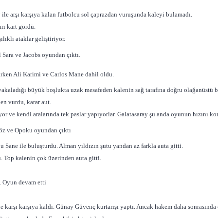
 ile arşı karşıya kalan futbolcu sol çaprazdan vuruşunda kaleyi bulamadı.
ı kart gördü.
lıklı ataklar geliştiriyor.
 Sara ve Jacobs oyundan çıktı.
ken Ali Karimi ve Carlos Mane dahil oldu.
akaladığı büyük boşlukta uzak mesafeden kalenin sağ tarafına doğru olağanüstü bir 
en vurdu, karar aut.
or ve kendi aralarında tek paslar yapıyorlar. Galatasaray şu anda oyunun hızını kon
köz ve Opoku oyundan çıktı
u Sane ile buluşturdu. Alman yıldızın şutu yandan az farkla auta gitti.
 Top kalenin çok üzerinden auta gitti.
dı. Oyun devam etti
karşı karşıya kaldı. Günay Güvenç kurtarışı yaptı. Ancak hakem daha sonrasında o