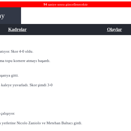
94
saniye sonra güncellenecektir
ay
Kadrolar
Olaylar
tıyor. Skor 4-0 oldu.
ma topu kornere atmayı başardı.
arıya gitti.
 kaleye yuvarladı. Skor şimdi 3-0
çalışıyor.
yerlerine Nicolo Zaniolo ve Metehan Baltacı girdi.