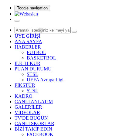
Toggle navigation
ÜYE GİRİŞİ
ANA SAYFA
HABERLER
FUTBOL
BASKETBOL
İLK 11 KUR
PUAN DURUMU
STSL
UEFA Avrupa Ligi
FİKSTÜR
STSL
KADRO
CANLI ANLATIM
GALERİLER
VİDEOLAR
TV'DE BUGÜN
CANLI SKORLAR
BİZİ TAKİP EDİN
FACEBOOK