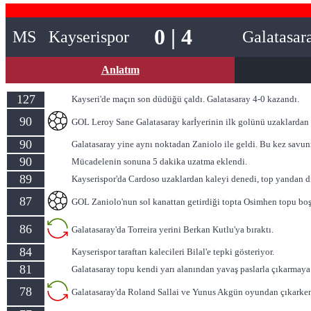
0 | 4
MS
Kayserispor
Galatasar
Anlatım
127
Kayseri'de maçın son düdüğü çaldı. Galatasaray 4-0 kazandı.
90
GOL Leroy Sane Galatasaray karİyerinin ilk golünü uzaklardan a
90
Galatasaray yine aynı noktadan Zaniolo ile geldi. Bu kez savun
90
Mücadelenin sonuna 5 dakika uzatma eklendi.
89
Kayserispor'da Cardoso uzaklardan kaleyi denedi, top yandan dış
87
GOL Zaniolo'nun sol kanattan getirdiği topta Osimhen topu boş
86
Galatasaray'da Torreira yerini Berkan Kutlu'ya bıraktı.
84
Kayserispor taraftarı kalecileri Bilal'e tepki gösteriyor.
81
Galatasaray topu kendi yarı alanından yavaş paslarla çıkarmaya 
78
Galatasaray'da Roland Sallai ve Yunus Akgün oyundan çıkarken 