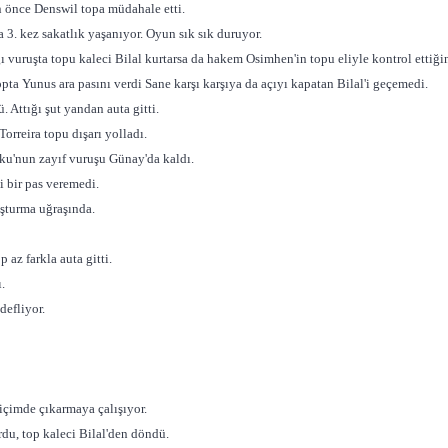
n önce Denswil topa müdahale etti.
a 3. kez sakatlık yaşanıyor. Oyun sık sık duruyor.
 vuruşta topu kaleci Bilal kurtarsa da hakem Osimhen'in topu eliyle kontrol ettiğini 
opta Yunus ara pasını verdi Sane karşı karşıya da açıyı kapatan Bilal'i geçemedi.
 Attığı şut yandan auta gitti.
orreira topu dışarı yolladı.
ku'nun zayıf vuruşu Günay'da kaldı.
i bir pas veremedi.
uşturma uğraşında.
az farkla auta gitti.
.
defliyor.
içimde çıkarmaya çalışıyor.
du, top kaleci Bilal'den döndü.