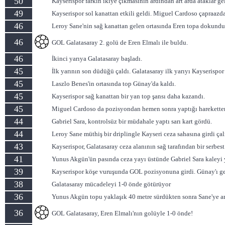
50
Kayserispor farkın ikiye çıkmasının ardından art arda ataklar gel
49
Kayserispor sol kanattan etkili geldi. Miguel Cardoso çapraazd
46
Leroy Sane'nin sağ kanattan gelen ortasında Eren topa dokund
46
GOL Galatasaray 2. golü de Eren Elmalı ile buldu.
46
İkinci yarıya Galatasaray başladı.
45
İlk yarının son düdüğü çaldı. Galatasaray ilk yarıyı Kayserispor
45
Laszlo Benes'in ortasında top Günay'da kaldı.
45
Kayserispor sağ kanattan bir yan top şansı daha kazandı.
45
Miguel Cardoso da pozisyondan hemen sonra yaptığı hareketten 
44
Gabriel Sara, kontrolsüz bir müdahale yaptı sarı kart gördü.
44
Leroy Sane müthiş bir driplingle Kayseri ceza sahasına girdi çalı
43
Kayserispor, Galatasaray ceza alanının sağ tarafından bir serbe
41
Yunus Akgün'ün pasında ceza yayı üstünde Gabriel Sara kaleyi y
39
Kayserispor köşe vuruşunda GOL pozisyonuna girdi. Günay'ı geçe
38
Galatasaray mücadeleyi 1-0 önde götürüyor
36
Yunus Akgün topu yaklaşık 40 metre sürdükten sonra Sane'ye ara 
36
GOL Galatasaray, Eren Elmalı'nın golüyle 1-0 önde!