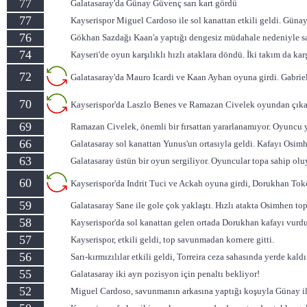
77
Galatasaray'da Günay Güvenç sarı kart gördü
77
Kayserispor Miguel Cardoso ile sol kanattan etkili geldi. Günay
76
Gökhan Sazdağı Kaan'a yaptığı dengesiz müdahale nedeniyle sar
74
Kayseri'de oyun karşılıklı hızlı ataklara döndü. İki takım da karşı
72
Galatasaray'da Mauro Icardi ve Kaan Ayhan oyuna girdi. Gabriel
70
Kayserispor'da Laszlo Benes ve Ramazan Civelek oyundan çıkar
69
Ramazan Civelek, önemli bir fırsattan yararlanamıyor. Oyuncu y
66
Galatasaray sol kanattan Yunus'un ortasıyla geldi. Kafayı Osimh
63
Galatasaray üstün bir oyun sergiliyor. Oyuncular topa sahip oluy
60
Kayserispor'da Indrit Tuci ve Ackah oyuna girdi, Dorukhan To
59
Galatasaray Sane ile gole çok yaklaştı. Hızlı atakta Osimhen top
58
Kayserispor'da sol kanattan gelen ortada Dorukhan kafayı vurdu.
57
Kayserispor, etkili geldi, top savunmadan kornere gitti.
56
Sarı-kırmızılılar etkili geldi, Torreira ceza sahasında yerde kal
55
Galatasaray iki ayrı pozisyon için penaltı bekliyor!
52
Miguel Cardoso, savunmanın arkasına yaptığı koşuyla Günay ile 