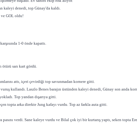
iştirmeye başladı. Ev sahibi ekip risk alıyor.
an kaleyi denedi, top Günay'da kaldı.
u ve GOL oldu!
 karşısında 1-0 önde kapattı.
ötürü sarı kart gördü.
mlarını attı, içeri çevirdiği top savunmadan kornere gitti.
st vuruş kullandı. Laszlo Benes barajın üstünden kaleyi denedi, Günay son anda korn
okladı. Top yandan dışarıya gitti.
n topta arka direkte Jung kafayı vurdu. Top az farkla auta gitti.
pasını verdi. Sane kaleye vurdu ve Bilal çok iyi bir kurtarış yaptı, seken topta E