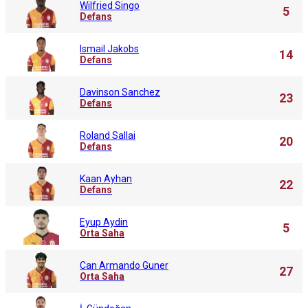
Wilfried Singo
5
Defans
Ismail Jakobs
14
Defans
Davinson Sanchez
23
Defans
Roland Sallai
20
Defans
Kaan Ayhan
22
Defans
Eyup Aydin
5
Orta Saha
Can Armando Guner
27
Orta Saha