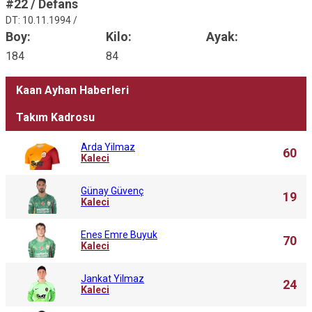
#22 / Defans
DT: 10.11.1994 /
Boy:
Kilo:
Ayak:
184
84
Kaan Ayhan Haberleri
Takım Kadrosu
Arda Yilmaz
60
Kaleci
Günay Güvenç
19
Kaleci
Enes Emre Buyuk
70
Kaleci
Jankat Yilmaz
24
Kaleci