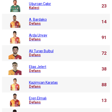
Uğurcan Çakır
23
Kaleci
A. Bardakcı
14
Defans
Arda Unyay
91
Defans
Ali Turap Bulbul
72
Defans
Elias Jelert
38
Defans
Kazimcan Karatas
88
Defans
Eren Elmalı
13
Defans