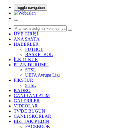
Toggle navigation
ÜYE GİRİŞİ
ANA SAYFA
HABERLER
FUTBOL
BASKETBOL
İLK 11 KUR
PUAN DURUMU
STSL
UEFA Avrupa Ligi
FİKSTÜR
STSL
KADRO
CANLI ANLATIM
GALERİLER
VİDEOLAR
TV'DE BUGÜN
CANLI SKORLAR
BİZİ TAKİP EDİN
FACEBOOK