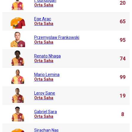
İ. Gündoğan
20
Orta Saha
Ege Arac
65
Orta Saha
Przemyslaw Frankowski
95
Orta Saha
Renato Nhaga
74
Orta Saha
Mario Lemina
99
Orta Saha
Leroy Sane
19
Orta Saha
Gabriel Sara
8
Orta Saha
Sirachan Nas