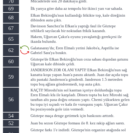
70
Mücadelede son 20 dakikaya girdi.
69
İlk yarıya göre daha az tempolu bir ikinci yarı var sahada.
Efkan Bekiroğlu'nun kullandığı frikikte top, kale direğinin
68
dibinden auta çıktı.
Davinson Sanchez'in Efkan'a yaptığı faul ile Göztepe
67
tehlikeli sayılacak bir noktadan frikik kazandı.
Hakem, Uğurcan Çakır'a oyunu yavaşlattığı gerekçesi ile
65
ikazda bulundu.
Galatasaray'da; Eren Elmalı yerini Jakobs'a, Asprilla ise
62
Gabriel Sara'ya bıraktı.
Göztepe'de Efkan Bekiroğlu'nun ceza sahası dışından şutunu
60
Uğurcan kale dibinde çeldi.
JANDERSON ZOR OLANI YAPTI! Efkan Bekiroğlu'nun sağ
kanatta koşu yapan Juan'a pasını aktardı. Juan dar açıda topu
59
altı pastaki Janderson'a gönderdi. Janderson 1.5 metreden
topu boş ağlara gönderemedi, top auta çıktı.
KAÇTI! Miroshi'nin sol kanttan içeriye doldurduğu topu
Eren Elmalı kfa ile karşıladı. Dönen topta bu kez Miroshi sağ
56
taraftan altı pasa doğru ortasını yaptı. Cherni yüksekten gelen
bu topa iyi sıçradı ve kafa ile vuruşunu yaptı. Uğurcan Çakır
bu pozisyonda gole izin vermedi.
54
Göztepe maça denge getirmek için baskısını arttırdı.
52
Juan bu sezon Göztepe forması ile 8. kez rakip ağları sarstı.
Göztepe farkı 1'e indirdi. Göztepe'nin organize atağında sol