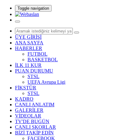
Toggle navigation
ÜYE GİRİŞİ
ANA SAYFA
HABERLER
FUTBOL
BASKETBOL
İLK 11 KUR
PUAN DURUMU
STSL
UEFA Avrupa Ligi
FİKSTÜR
STSL
KADRO
CANLI ANLATIM
GALERİLER
VİDEOLAR
TV'DE BUGÜN
CANLI SKORLAR
BİZİ TAKİP EDİN
FACEBOOK