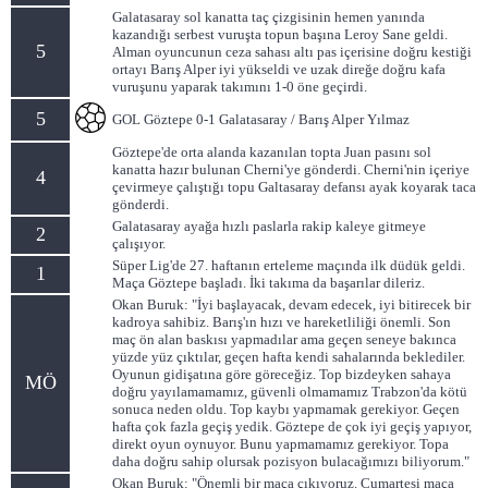
Galatasaray sol kanatta taç çizgisinin hemen yanında
kazandığı serbest vuruşta topun başına Leroy Sane geldi.
5
Alman oyuncunun ceza sahası altı pas içerisine doğru kestiği
ortayı Barış Alper iyi yükseldi ve uzak direğe doğru kafa
vuruşunu yaparak takımını 1-0 öne geçirdi.
5
GOL Göztepe 0-1 Galatasaray / Barış Alper Yılmaz
Göztepe'de orta alanda kazanılan topta Juan pasını sol
kanatta hazır bulunan Cherni'ye gönderdi. Cherni'nin içeriye
4
çevirmeye çalıştığı topu Galtasaray defansı ayak koyarak taca
gönderdi.
Galatasaray ayağa hızlı paslarla rakip kaleye gitmeye
2
çalışıyor.
Süper Lig'de 27. haftanın erteleme maçında ilk düdük geldi.
1
Maça Göztepe başladı. İki takıma da başarılar dileriz.
Okan Buruk: "İyi başlayacak, devam edecek, iyi bitirecek bir
kadroya sahibiz. Barış'ın hızı ve hareketliliği önemli. Son
maç ön alan baskısı yapmadılar ama geçen seneye bakınca
yüzde yüz çıktılar, geçen hafta kendi sahalarında beklediler.
Oyunun gidişatına göre göreceğiz. Top bizdeyken sahaya
MÖ
doğru yayılamamamız, güvenli olmamamız Trabzon'da kötü
sonuca neden oldu. Top kaybı yapmamak gerekiyor. Geçen
hafta çok fazla geçiş yedik. Göztepe de çok iyi geçiş yapıyor,
direkt oyun oynuyor. Bunu yapmamamız gerekiyor. Topa
daha doğru sahip olursak pozisyon bulacağımızı biliyorum."
Okan Buruk: "Önemli bir maça çıkıyoruz. Cumartesi maça