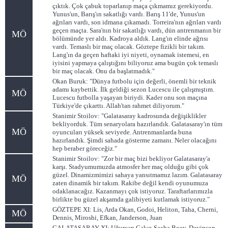
çıktık. Çok çabuk toparlanıp maça çıkmamız gerekiyordu.
Yunus'un, Barış'ın sakatlığı vardı. Barış 11'de, Yunus'un
ağrıları vardı, son idmana çıkamadı. Torreira'nın ağrıları vardı
geçen maçta. Sara'nın bir sakatlığı vardı, dün antrenmanın bir
MÖ
bölümünde yer aldı. Kadroya aldık. Lang'ın elinde ağrısı
vardı. Temaslı bir maç olacak. Göztepe fizikli bir takım.
Lang'ın da geçen haftaki iyi niyeti, oynamak istemesi, en
iyisini yapmaya çalıştığını biliyoruz ama bugün çok temaslı
bir maç olacak. Onu da başlatmadık."
Okan Buruk: "Dünya futbolu için değerli, önemli bir teknik
adamı kaybettik. İlk geldiği sezon Lucescu ile çalışmıştım.
MÖ
Lucescu futbolla yaşayan biriydi. Kader onu son maçına
Türkiye'de çıkarttı. Allah'tan rahmet diliyorum."
Stanimir Stoilov: "Galatasaray kadrosunda değişiklikler
bekliyorduk. Tüm senaryolara hazırlandık. Galatasaray'ın tüm
MÖ
oyuncuları yüksek seviyede. Antrenmanlarda buna
hazırlandık. Şimdi sahada gösterme zamanı. Neler olacağını
hep beraber göreceğiz."
Stanimir Stoilov: "Zor bir maç bizi bekliyor Galatasaray'a
karşı. Stadyumumuzda atmosfer her maç olduğu gibi çok
güzel. Dinamizmimizi sahaya yansıtmamız lazım. Galatasaray
MÖ
zaten dinamik bir takım. Rakibe değil kendi oyunumuza
odaklanacağız. Kazanmayı çok istiyoruz. Taraftarlarımızla
birlikte bu güzel akşamda galibiyeti kutlamak istiyoruz."
GÖZTEPE XI: Lis, Arda Okan, Godoi, Heliton, Taha, Cherni,
MÖ
Dennis, Miroshi, Efkan, Janderson, Juan
GALATASARAY XI: Uğurcan Çakır, Sacha Boey, Davinson,