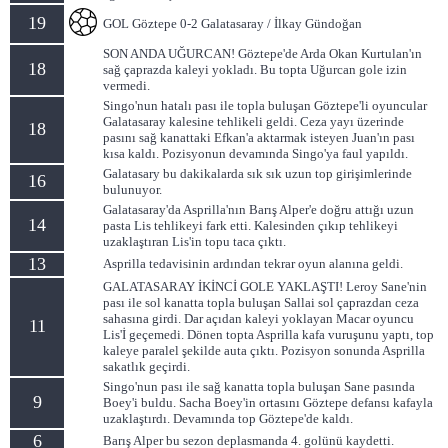
19
GOL Göztepe 0-2 Galatasaray / İlkay Gündoğan
SON ANDA UĞURCAN! Göztepe'de Arda Okan Kurtulan'ın
18
sağ çaprazda kaleyi yokladı. Bu topta Uğurcan gole izin
vermedi.
Singo'nun hatalı pası ile topla buluşan Göztepe'li oyuncular
Galatasaray kalesine tehlikeli geldi. Ceza yayı üzerinde
18
pasını sağ kanattaki Efkan'a aktarmak isteyen Juan'ın pası
kısa kaldı. Pozisyonun devamında Singo'ya faul yapıldı.
Galatasary bu dakikalarda sık sık uzun top girişimlerinde
16
bulunuyor.
Galatasaray'da Asprilla'nın Barış Alper'e doğru attığı uzun
14
pasta Lis tehlikeyi fark etti. Kalesinden çıkıp tehlikeyi
uzaklaştıran Lis'in topu taca çıktı.
13
Asprilla tedavisinin ardından tekrar oyun alanına geldi.
GALATASARAY İKİNCİ GOLE YAKLAŞTI! Leroy Sane'nin
pası ile sol kanatta topla buluşan Sallai sol çaprazdan ceza
sahasına girdi. Dar açıdan kaleyi yoklayan Macar oyuncu
11
Lis'İ geçemedi. Dönen topta Asprilla kafa vuruşunu yaptı, top
kaleye paralel şekilde auta çıktı. Pozisyon sonunda Asprilla
sakatlık geçirdi.
Singo'nun pası ile sağ kanatta topla buluşan Sane pasında
9
Boey'i buldu. Sacha Boey'in ortasını Göztepe defansı kafayla
uzaklaştırdı. Devamında top Göztepe'de kaldı.
6
Barış Alper bu sezon deplasmanda 4. golünü kaydetti.