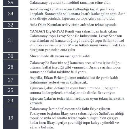
35
Galatasaray oyunun kontrolünü tamamen eline aldı.
Arda'nın sağ kanattan uzun kullandığı taç atışını İlkay
34
karşıladı. Sonrasında sol kanatta Juan'a kadar gelen topu Juan
arka direğe ortaladı. Uğurcan bu topa çıkıp sahip oldu.
32
Arda Okan Kurtulan tedavisinin ardından tekrar oyunda
YANDAN DIŞARIYA! Kendi yarı sahasından hızlı çıkan
Galatasaray topu Leroy Sane ile buluşturdu. Leroy Sane'nin
31
orta alandan sol kanata doğru gönderdiği topu Sallai kontrol
etti. Ceza sahasına giren Macar futbolcunun vuruşu uzak kale
direğinin yanından auta çıktı.
30
Mücadelede ilk yarım saat geride kaldı.
Galatasay'da Sane'nin sağ kanattan ceza sahası içine doğru
28
ortasını Sallai istediği gibi vuramadı. Dışarıya açılan topta
sonrasında Sallai rakibine faul yaptı.
Asprilla, Efkan Bekiroğlu'nun müdahalesi ile yerde kaldı.
27
Galatasaray serbest vuruş kullanacak.
Uğurcan Çakır; defanstan oyun kurulumunda 1. bçlgenin
25
sonuna kadar gelerek arkadaşlarında direktifler veriyor.
Uğurcan Çakır'ın tedavisinin ardından oyun tekrar hareketlik
23
kazandı.
Galatasaray İzmir deplasmanında farkı ikiye çıkarttı.
Pozisyonu başlatan İlkay, ceza sahası içinde Sallai'den aldığı
19
topuk pasıyla sol tarafta tekrar topla buluştu. Son çizgiye
kadar inen İlkay, içeriye çevirdiği topu kaleye yöneldi ve
ağlarla buluştu.