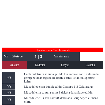
94
saniye sonra güncellenecektir
1 | 3
MS
Göztepe
Galatasaray
Anlatım
Kadrolar
Olaylar
İstatistik
Canlı anlatımın sonuna geldik. Bir sonraki canlı anlatımda
90
görüşene dek; sağlıcakla kalın, esenlikle kalın, Sporx'te
kalın.
90
Mücadelede son düdük çaldı: Göztepe 1-3 Galatasaray
90
Mücadelenin sonuna en az 3 dakika daha ilave edildi.
Mücadelede ilk sarı kart 90. dakikada Barış Alper Yılmaz'a
90
çıktı.