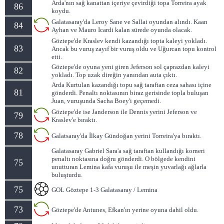
Arda'nın sağ kanattan içeriye çevirdiği topa Torreira ayak
86
koydu.
Galatasaray'da Leroy Sane ve Sallai oyundan alındı. Kaan
84
Ayhan ve Mauro Icardi kalan sürede oyunda olacak.
Göztepe'de Kraslev kendi kazandığı topta kaleyi yokladı.
83
Ancak bu vuruş zayıf bir vuruş oldu ve Uğurcan topu kontrol
etti.
Göztepe'de oyuna yeni giren Jeferson sol çaprazdan kaleyi
82
yokladı. Top uzak direğin yanından auta çıktı.
Arda Kurtulan kazandığı topu sağ taraftan ceza sahası içine
81
gönderdi. Penaltı noktasının biraz gerisinde topla buluşan
Juan, vuruşunda Sacha Boey'i geçemedi.
Göztepe'de ise Janderson ile Dennis yerini Jeferson ve
79
Kraslev'e bıraktı.
78
Galatsaray'da İlkay Gündoğan yerini Torreira'ya bıraktı.
Galatasaray Gabriel Sara'a sağ taraftan kullandığı korneri
penaltı noktasına doğru gönderdi. O bölgede kendini
75
unutturan Lemina kafa vuruşu ile meşin yuvarlağı ağlarla
buluşturdu.
75
GOL Göztepe 1-3 Galatasaray / Lemina
73
Göztepe'de Antunes, Efkan'ın yerine oyuna dahil oldu.