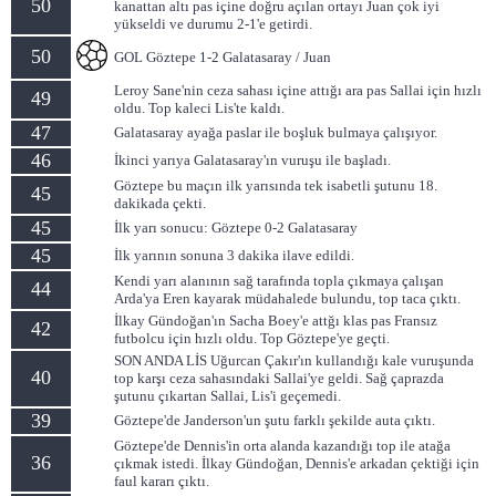
50
kanattan altı pas içine doğru açılan ortayı Juan çok iyi
yükseldi ve durumu 2-1'e getirdi.
50
GOL Göztepe 1-2 Galatasaray / Juan
Leroy Sane'nin ceza sahası içine attığı ara pas Sallai için hızlı
49
oldu. Top kaleci Lis'te kaldı.
47
Galatasaray ayağa paslar ile boşluk bulmaya çalışıyor.
46
İkinci yarıya Galatasaray'ın vuruşu ile başladı.
Göztepe bu maçın ilk yarısında tek isabetli şutunu 18.
45
dakikada çekti.
45
İlk yarı sonucu: Göztepe 0-2 Galatasaray
45
İlk yarının sonuna 3 dakika ilave edildi.
Kendi yarı alanının sağ tarafında topla çıkmaya çalışan
44
Arda'ya Eren kayarak müdahalede bulundu, top taca çıktı.
İlkay Gündoğan'ın Sacha Boey'e attğı klas pas Fransız
42
futbolcu için hızlı oldu. Top Göztepe'ye geçti.
SON ANDA LİS Uğurcan Çakır'ın kullandığı kale vuruşunda
40
top karşı ceza sahasındaki Sallai'ye geldi. Sağ çaprazda
şutunu çıkartan Sallai, Lis'i geçemedi.
39
Göztepe'de Janderson'un şutu farklı şekilde auta çıktı.
Göztepe'de Dennis'in orta alanda kazandığı top ile atağa
36
çıkmak istedi. İlkay Gündoğan, Dennis'e arkadan çektiği için
faul kararı çıktı.