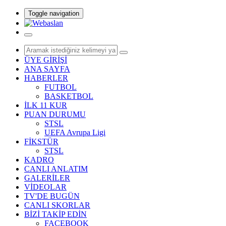
Toggle navigation
ÜYE GİRİŞİ
ANA SAYFA
HABERLER
FUTBOL
BASKETBOL
İLK 11 KUR
PUAN DURUMU
STSL
UEFA Avrupa Ligi
FİKSTÜR
STSL
KADRO
CANLI ANLATIM
GALERİLER
VİDEOLAR
TV'DE BUGÜN
CANLI SKORLAR
BİZİ TAKİP EDİN
FACEBOOK