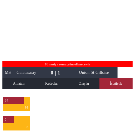
95
saniye sonra güncellenecektir
0 | 1
MS
Galatasaray
Union St.Gilloise
Anlatım
Kadrolar
Olaylar
İstatistik
64
36
2
5