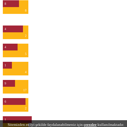
8
8
Kurtarış
4
2
4
5
1
4
9
17
6
2
1
Sitemizden en iyi şekilde faydalanabilmeniz için
çerezler
kullanılmaktadır.
0