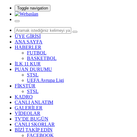
Toggle navigation
ÜYE GİRİŞİ
ANA SAYFA
HABERLER
FUTBOL
BASKETBOL
İLK 11 KUR
PUAN DURUMU
STSL
UEFA Avrupa Ligi
FİKSTÜR
STSL
KADRO
CANLI ANLATIM
GALERİLER
VİDEOLAR
TV'DE BUGÜN
CANLI SKORLAR
BİZİ TAKİP EDİN
FACEBOOK