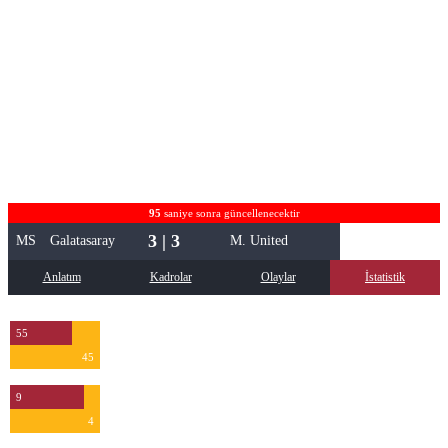
95
saniye sonra güncellenecektir
3 | 3
MS
Galatasaray
M. United
Anlatım
Kadrolar
Olaylar
İstatistik
55
45
9
4