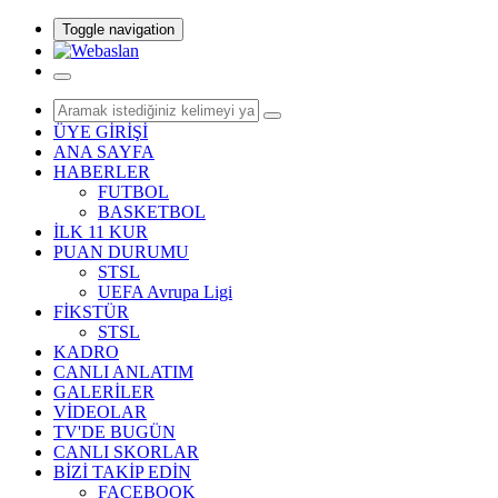
Toggle navigation
ÜYE GİRİŞİ
ANA SAYFA
HABERLER
FUTBOL
BASKETBOL
İLK 11 KUR
PUAN DURUMU
STSL
UEFA Avrupa Ligi
FİKSTÜR
STSL
KADRO
CANLI ANLATIM
GALERİLER
VİDEOLAR
TV'DE BUGÜN
CANLI SKORLAR
BİZİ TAKİP EDİN
FACEBOOK