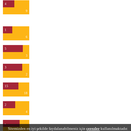
4
9
Kurtarış
1
6
5
3
3
2
15
18
2
4
-
Sitemizden en iyi şekilde faydalanabilmeniz için
çerezler
kullanılmaktadır.
-