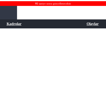
95
saniye sonra güncellenecektir
Kadrolar
Olaylar