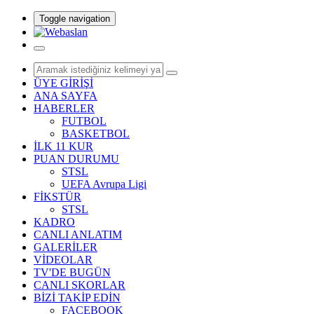
Toggle navigation
ÜYE GİRİŞİ
ANA SAYFA
HABERLER
FUTBOL
BASKETBOL
İLK 11 KUR
PUAN DURUMU
STSL
UEFA Avrupa Ligi
FİKSTÜR
STSL
KADRO
CANLI ANLATIM
GALERİLER
VİDEOLAR
TV'DE BUGÜN
CANLI SKORLAR
BİZİ TAKİP EDİN
FACEBOOK