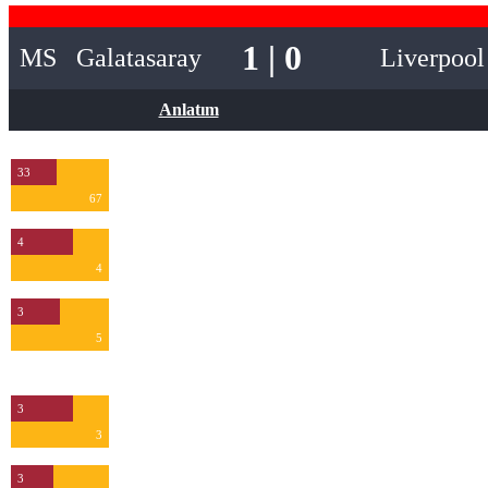
1 | 0
MS
Galatasaray
Liverpool
Anlatım
33
67
4
4
3
5
Kurtarış
3
3
3