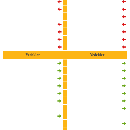
10
Leroy Sane
77
Adam Marusic
17
Evren Eren Elmali
6
Nicolo Rovella
20
Gabriel Sara
8
Matteo Guendouzi
23
Kaan Ayhan
7
Fisayo Dele-Bashiru
34
Lucas Torreira
10
Mattia Zaccagni
42
Abdulkerim Bardakci
11
Valentin Castellanos
99
Mario Lemina
22
Matteo Cancellieri
Yedekler
Yedekler
5
Eyup Aydin
3
Luca Pellegrini
11
Yunus Akgun
5
Matias Vecino
21
Ahmed Kutucu
9
Pedro Rodriguez
24
Elias Jelert
14
Tijjani Noslin
25
Victor Nelsson
19
Boulaye Dia
27
Derrick Koehn
21
Reda Belahyane
50
Jankat Yilmaz
25
Oliver Provstgaard
53
Baris Alper Yilmaz
26
Toma Basic
68
Furkan Kocak
29
Manuel Lazzari