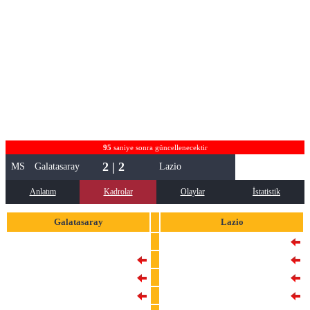
95
saniye sonra güncellenecektir
2 | 2
MS
Galatasaray
Lazio
Anlatım
Kadrolar
Olaylar
İstatistik
Galatasaray
Lazio
19
Günay Güvenç
35
Christos Mandas
6
Davinson Sanchez
13
Alessio Romagnoli
7
Roland Sallai
17
Nuno Tavares
4
Ismail Jakobs
23
Elseid Hysaj