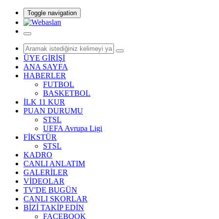
Toggle navigation
ÜYE GİRİŞİ
ANA SAYFA
HABERLER
FUTBOL
BASKETBOL
İLK 11 KUR
PUAN DURUMU
STSL
UEFA Avrupa Ligi
FİKSTÜR
STSL
KADRO
CANLI ANLATIM
GALERİLER
VİDEOLAR
TV'DE BUGÜN
CANLI SKORLAR
BİZİ TAKİP EDİN
FACEBOOK