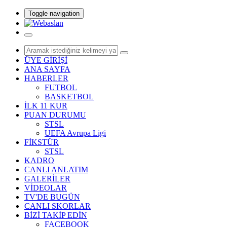
Toggle navigation
ÜYE GİRİŞİ
ANA SAYFA
HABERLER
FUTBOL
BASKETBOL
İLK 11 KUR
PUAN DURUMU
STSL
UEFA Avrupa Ligi
FİKSTÜR
STSL
KADRO
CANLI ANLATIM
GALERİLER
VİDEOLAR
TV'DE BUGÜN
CANLI SKORLAR
BİZİ TAKİP EDİN
FACEBOOK