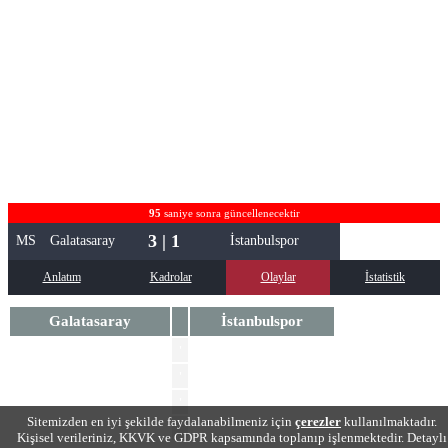
95
saniye sonra güncellenecektir
3 | 1
MS
Galatasaray
İstanbulspor
Anlatım
Kadrolar
Olaylar
İstatistik
Galatasaray
İstanbulspor
Mauro Icardi
'
Lucas Torreira
'
'
Mendy Mamadou
Sitemizden en iyi şekilde faydalanabilmeniz için
çerezler
kullanılmaktadır.
Ahmed Kutucu
'
Kişisel verileriniz, KKVK ve GDPR kapsamında toplanıp işlenmektedir. Detaylı