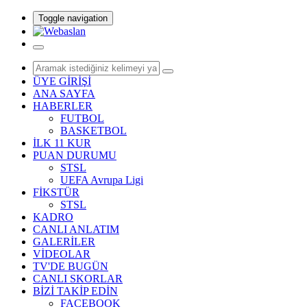
Toggle navigation
ÜYE GİRİŞİ
ANA SAYFA
HABERLER
FUTBOL
BASKETBOL
İLK 11 KUR
PUAN DURUMU
STSL
UEFA Avrupa Ligi
FİKSTÜR
STSL
KADRO
CANLI ANLATIM
GALERİLER
VİDEOLAR
TV'DE BUGÜN
CANLI SKORLAR
BİZİ TAKİP EDİN
FACEBOOK