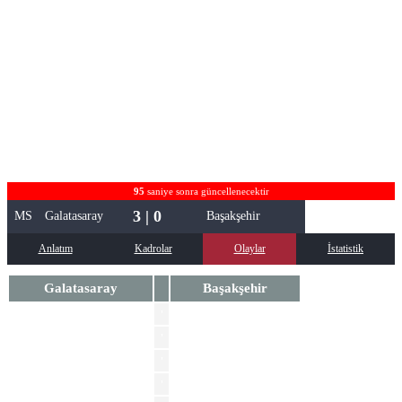
95
saniye sonra güncellenecektir
3 | 0
MS
Galatasaray
Başakşehir
Anlatım
Kadrolar
Olaylar
İstatistik
Galatasaray
Başakşehir
'
Festy Ebosele
'
Festy Ebosele
Noa Lang
'
Wilfried Singo
'