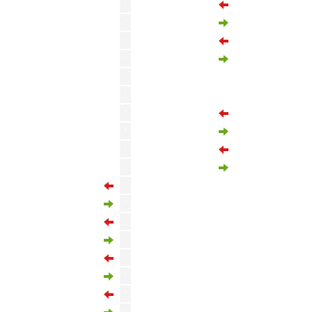
'
Ivan Brnic
'
Ousseynou Ba
'
Yusuf Sari
'
Onur Bulut
Victor Osimhen
'
Yunus Akgun
'
'
Davie Selke
'
Bertug Yildirim
'
Eldor Shomurodov
'
Miguel Crespo
Lucas Torreira
'
Sacha Boey
'
Baris Alper Yilmaz
'
Ilkay Gundogan
'
Victor Osimhen
'
Mauro Icardi
'
Wilfried Singo
'