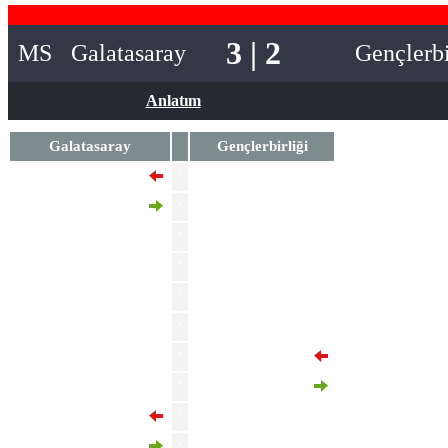
3 | 2
MS
Galatasaray
Gençlerbi
Anlatım
Galatasaray
Gençlerbirliği
Mario Lemina
'
Yusuf Demir
'
'
Goktan Gurpuz
'
M'Baye Niang
Kazimcan Karatas
'
'
Thalisson
'
Ogulcan Ulgun
'
Metehan Mimaroglu
Wilfried Singo
'
Mauro Icardi
'