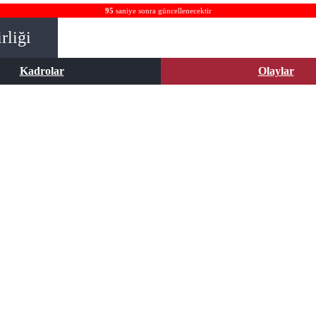
94
saniye sonra güncellenecektir
rliği
Kadrolar
Olaylar