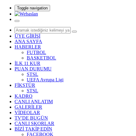
Toggle navigation
ÜYE GİRİŞİ
ANA SAYFA
HABERLER
FUTBOL
BASKETBOL
İLK 11 KUR
PUAN DURUMU
STSL
UEFA Avrupa Ligi
FİKSTÜR
STSL
KADRO
CANLI ANLATIM
GALERİLER
VİDEOLAR
TV'DE BUGÜN
CANLI SKORLAR
BİZİ TAKİP EDİN
FACEBOOK