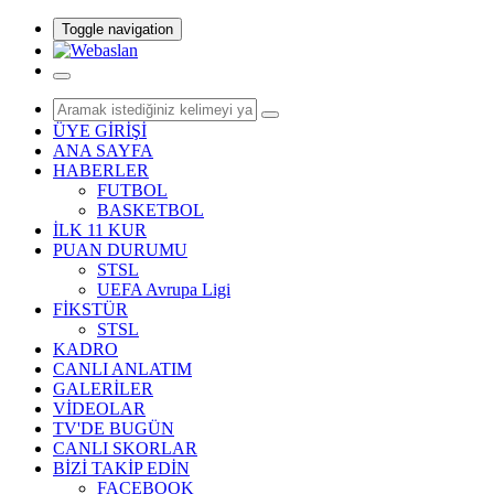
Toggle navigation
ÜYE GİRİŞİ
ANA SAYFA
HABERLER
FUTBOL
BASKETBOL
İLK 11 KUR
PUAN DURUMU
STSL
UEFA Avrupa Ligi
FİKSTÜR
STSL
KADRO
CANLI ANLATIM
GALERİLER
VİDEOLAR
TV'DE BUGÜN
CANLI SKORLAR
BİZİ TAKİP EDİN
FACEBOOK