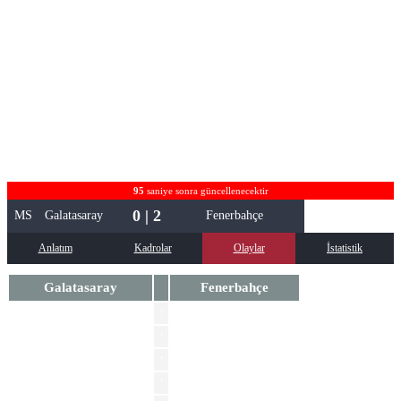
95
saniye sonra güncellenecektir
0 | 2
MS
Galatasaray
Fenerbahçe
Anlatım
Kadrolar
Olaylar
İstatistik
Galatasaray
Fenerbahçe
Davinson Sanchez
'
'
Mert Muldur
'
Levent Mercan
'
Matteo Guendouzi