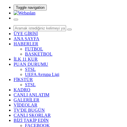
Toggle navigation
ÜYE GİRİŞİ
ANA SAYFA
HABERLER
FUTBOL
BASKETBOL
İLK 11 KUR
PUAN DURUMU
STSL
UEFA Avrupa Ligi
FİKSTÜR
STSL
KADRO
CANLI ANLATIM
GALERİLER
VİDEOLAR
TV'DE BUGÜN
CANLI SKORLAR
BİZİ TAKİP EDİN
FACEBOOK