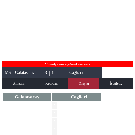
95
saniye sonra güncellenecektir
3 | 1
MS
Galatasaray
Cagliari
Anlatım
Kadrolar
Olaylar
İstatistik
Galatasaray
Cagliari
'
Michel Ndary Adopo
'
Nadir Zortea
Roland Sallai
'
Ismail Jakobs
'