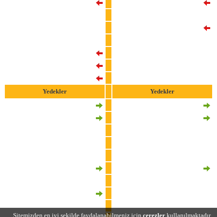
53
Baris Alper Yilmaz
53
Emirhan Topçu
7
Roland Sallai
9
Semih Kilicsoy
11
Yunus Akgun
18
Joao Mario
20
Gabriel Sara
27
Rafa Silva
34
Lucas Torreira
73
Cher Ndour
9
Mauro Icardi
83
Gedson Fernandes
45
Victor Osimhen
17
Ciro Immobile
Yedekler
Yedekler
8
Kerem Demirbay
4
Onur Bulut
10
Dries Mertens
5
Tayyib Sanuc
18
Berkan Kutlu
6
Moatasem Al Musrati
19
Günay Güvenç
8
Salih Uçan
22
Hakim Ziyech
22
Baktiyor Zaynutdinov
24
Elias Jelert
23
Ernest Muci
25
Victor Nelsson
77
Can Keles
44
Michy Batshuayi
79
Emrecan Terzi
83
Efe Akman
91
Mustafa Hekimoglu
Sitemizden en iyi şekilde faydalanabilmeniz için
çerezler
kullanılmaktadır.