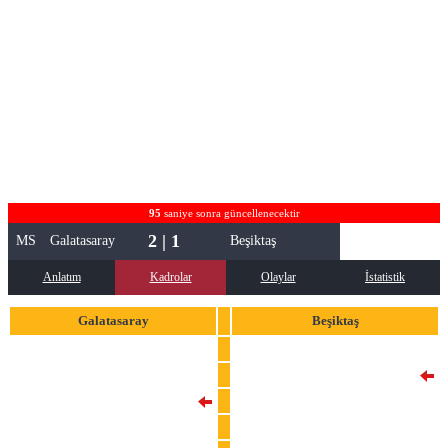
95
saniye sonra güncellenecektir
2 | 1
MS
Galatasaray
Beşiktaş
Anlatım
Kadrolar
Olaylar
İstatistik
Galatasaray
Beşiktaş
1
Muslera
30
Ersin Destanoglu
6
Davinson Sanchez
2
Jonas Svensson
23
Kaan Ayhan
14
Felix Uduokhai
42
Abdulkerim Bardakci
26
Arthur Masuaku