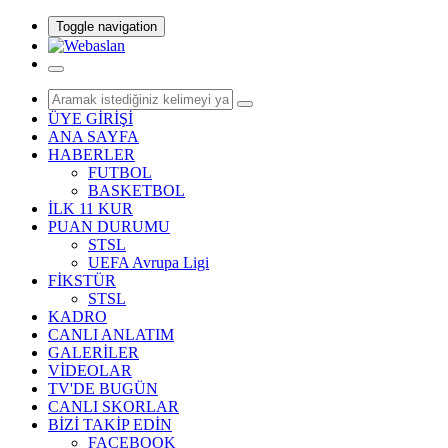
Toggle navigation
ÜYE GİRİŞİ
ANA SAYFA
HABERLER
FUTBOL
BASKETBOL
İLK 11 KUR
PUAN DURUMU
STSL
UEFA Avrupa Ligi
FİKSTÜR
STSL
KADRO
CANLI ANLATIM
GALERİLER
VİDEOLAR
TV'DE BUGÜN
CANLI SKORLAR
BİZİ TAKİP EDİN
FACEBOOK