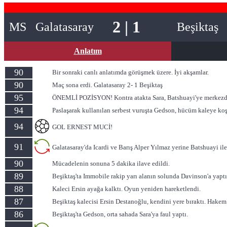
2 | 1
MS
Galatasaray
Beşiktaş
Anlatım
90
Bir sonraki canlı anlatımda görüşmek üzere. İyi akşamlar.
90
Maç sona erdi. Galatasaray 2- 1 Beşiktaş
95
ÖNEMLİ POZİSYON! Kontra atakta Sara, Batshuayi'ye merkezden ha
94
Paslaşarak kullanılan serbest vuruşta Gedson, hücüm kaleye koşu
94
GOL ERNEST MUCİ!
91
Galatasaray'da Icardi ve Barış Alper Yılmaz yerine Batshuayi i
90
Mücadelenin sonuna 5 dakika ilave edildi.
89
Beşiktaş'ta Immobile rakip yarı alanın solunda Davinson'a yapt
88
Kaleci Ersin ayağa kalktı. Oyun yeniden hareketlendi.
87
Beşiktaş kalecisi Ersin Destanoğlu, kendini yere bıraktı. Hakem 
86
Beşiktaş'ta Gedson, orta sahada Sara'ya faul yaptı.