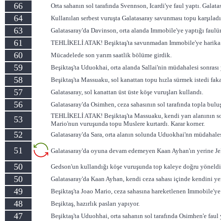
66
Orta sahanın sol tarafında Svennson, Icardi'ye faul yaptı. Galata
64
Kullanılan serbest vuruşta Galatasaray savunması topu karşıladı.
63
Galatasaray'da Davinson, orta alanda Immobile'ye yaptığı faulün
61
TEHLİKELİ ATAK! Beşiktaş'ta savunmadan Immobile'ye harika bir
60
Mücadelede son yarım saatlik bölüme girdik.
59
Beşiktaş'ta Uduokhai, orta alanda Sallai'nin müdahalesi sonrası y
58
Beşiktaş'ta Massuaku, sol kanattan topu hızla sürmek istedi faka
57
Galatasaray, sol kanattan üst üste köşe vuruşları kullandı.
56
Galatasaray'da Osimhen, ceza sahasının sol tarafında topla bul
TEHLİKELİ ATAK! Beşiktaş'ta Massuaku, kendi yarı alanının solu
53
Mario'nun vuruşunda topu Muslere kurtardı. Karar korner.
52
Galatasaray'da Sara, orta alanın solunda Uduokhai'nn müdahalesi
51
Galatasaray'da oyuna devam edemeyen Kaan Ayhan'ın yerine Jel
50
Gedson'un kullandığı köşe vuruşunda top kaleye doğru yöneldi.
50
Galatasaray'da Kaan Ayhan, kendi ceza sahası içinde kendini yere
49
Beşiktaş'ta Joao Mario, ceza sahasına hareketlenen Immobile'ye
48
Beşiktaş, hazırlık pasları yapıyor.
47
Beşiktaş'ta Uduohhai, orta sahanın sol tarafında Osimhen'e faul 