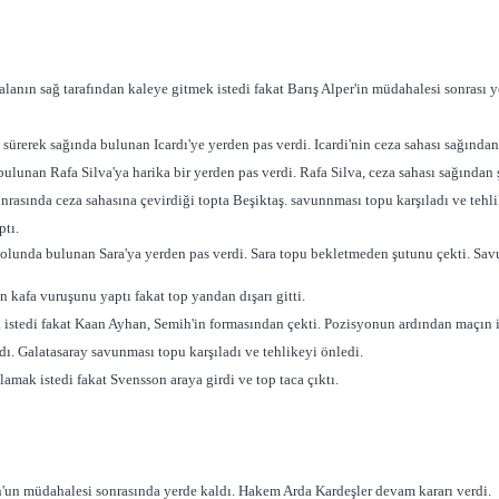
alanın sağ tarafından kaleye gitmek istedi fakat Barış Alper'in müdahalesi sonrası y
ek sağında bulunan Icardı'ye yerden pas verdi. Icardi'nin ceza sahası sağından çe
nan Rafa Silva'ya harika bir yerden pas verdi. Rafa Silva, ceza sahası sağından ş
nrasında ceza sahasına çevirdiği topta Beşiktaş. savunnması topu karşıladı ve tehli
ptı.
olunda bulunan Sara'ya yerden pas verdi. Sara topu bekletmeden şutunu çekti. Savu
 kafa vuruşunu yaptı fakat top yandan dışarı gitti.
istedi fakat Kaan Ayhan, Semih'in formasından çekti. Pozisyonun ardından maçın ilk
dı. Galatasaray savunması topu karşıladı ve tehlikeyi önledi.
lamak istedi fakat Svensson araya girdi ve top taca çıktı.
on'un müdahalesi sonrasında yerde kaldı. Hakem Arda Kardeşler devam kararı verdi.