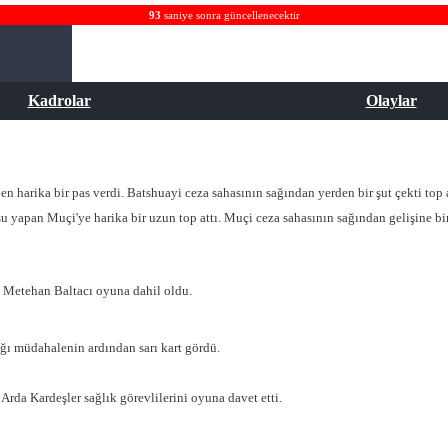
93
saniye sonra güncellenecektir
Kadrolar
Olaylar
rika bir pas verdi. Batshuayi ceza sahasının sağından yerden bir şut çekti top az
 yapan Muçi'ye harika bir uzun top attı. Muçi ceza sahasının sağından gelişine bir 
le Metehan Baltacı oyuna dahil oldu.
ığı müdahalenin ardından sarı kart gördü.
Arda Kardeşler sağlık görevlilerini oyuna davet etti.