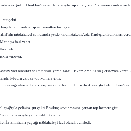
a sahasına girdi. Uduokhai'nin müdahalesiyle top auta çıktı. Pozisyonun ardından I
 şut çekti.
 karşıladı ardından top sol kanattan taca çıktı.
Sallai'nin müdahalesi sonrasında yerde kaldı. Hakem Arda Kardeşler faul kararı verdi
Mario'ya faul yaptı.
ullanacak.
skısı yapıyor.
saray yarı alanının sol tarafında yerde kaldı. Hakem Arda Kardeşler devam kararı v
mada Ndour'a çarpan top kornere gitti.
lanının sağından serbest vuruş kazandı. Kullanılan serbest vuurşta Gabriel Sara'nı
l ayağıyla gelişine şut çekti Beşiktaş savunmasına çarpan top kornere gitti.
h'in müdahalesiyle yerde kaldı. Karar faul
hen'İn Emirhan'a yaptığı müdahaleyi faul olarak belirledi.