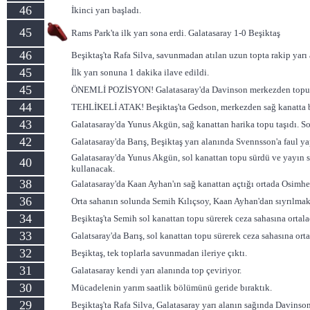
46
İkinci yarı başladı.
45
Rams Park'ta ilk yarı sona erdi. Galatasaray 1-0 Beşiktaş
46
Beşiktaş'ta Rafa Silva, savunmadan atılan uzun topta rakip yarı 
45
İlk yarı sonuna 1 dakika ilave edildi.
45
ÖNEMLİ POZİSYON! Galatasaray'da Davinson merkezden topu sürer
44
TEHLİKELİ ATAK! Beşiktaş'ta Gedson, merkezden sağ kanatta bulu
43
Galatasaray'da Yunus Akgün, sağ kanattan harika topu taşıdı. So
42
Galatasaray'da Barış, Beşiktaş yarı alanında Svennsson'a faul ya
Galatasaray'da Yunus Akgün, sol kanattan topu sürdü ve yayın s
40
kullanacak.
38
Galatasaray'da Kaan Ayhan'ın sağ kanattan açtığı ortada Osimhen
36
Orta sahanın solunda Semih Kılıçsoy, Kaan Ayhan'dan sıyrılmak 
34
Beşiktaş'ta Semih sol kanattan topu sürerek ceza sahasına ortala
33
Galatsaray'da Barış, sol kanattan topu sürerek ceza sahasına orta
32
Beşiktaş, tek toplarla savunmadan ileriye çıktı.
31
Galatasaray kendi yarı alanında top çeviriyor.
30
Mücadelenin yarım saatlik bölümünü geride bıraktık.
29
Beşiktaş'ta Rafa Silva, Galatasaray yarı alanın sağında Davins