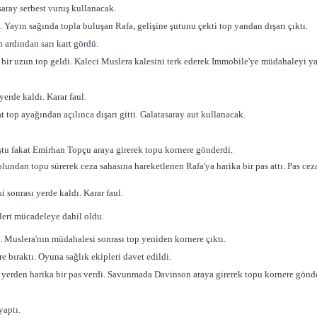
saray serbest vuruş kullanacak.
 Yayın sağında topla buluşan Rafa, gelişine şutunu çekti top yandan dışarı çıktı.
 ardından sarı kart gördü.
 uzun top geldi. Kaleci Muslera kalesini terk ederek Immobile'ye müdahaleyi yap
erde kaldı. Karar faul.
t top ayağından açılınca dışarı gitti. Galatasaray aut kullanacak.
uştu fakat Emirhan Topçu araya girerek topu kornere gönderdi.
ndan topu sürerek ceza sahasına hareketlenen Rafa'ya harika bir pas attı. Pas ceza
 sonrası yerde kaldı. Karar faul.
ert mücadeleye dahil oldu.
 Muslera'nın müdahalesi sonrası top yeniden kornere çıktı.
 bıraktı. Oyuna sağlık ekipleri davet edildi.
 yerden harika bir pas verdi. Savunmada Davinson araya girerek topu kornere gönde
yaptı.