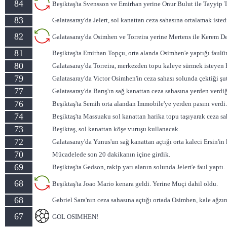
84
Beşiktaş'ta Svensson ve Emirhan yerine Onur Bulut ile Tayyip 
83
Galatasaray'da Jelert, sol kanattan ceza sahasına ortalamak isted
82
Galatasaray'da Osimhen ve Torreira yerine Mertens ile Kerem D
81
Beşiktaş'ta Emirhan Topçu, orta alanda Osimhen'e yaptığı faulün
80
Galatasaray'da Torreira, merkezden topu kaleye sürmek isteyen R
79
Galatasaray'da Victor Osimhen'in ceza sahası solunda çektiği şut 
77
Galatasaray'da Barış'ın sağ kanattan ceza sahasına yerden verdiği
76
Beşiktaş'ta Semih orta alandan Immobile'ye yerden pasını verdi
74
Beşiktaş'ta Massuaku sol kanattan harika topu taşıyarak ceza sa
73
Beşiktaş, sol kanattan köşe vuruşu kullanacak.
72
Galatasaray'da Yunus'un sağ kanattan açtığı orta kaleci Ersin'in
70
Mücadelede son 20 dakikanın içine girdik.
69
Beşiktaş'ta Gedson, rakip yarı alanın solunda Jelert'e faul yaptı.
68
Beşiktaş'ta Joao Mario kenara geldi. Yerine Muçi dahil oldu.
68
Gabriel Sara'nın ceza sahasına açtığı ortada Osimhen, kale ağzı
67
GOL OSIMHEN!