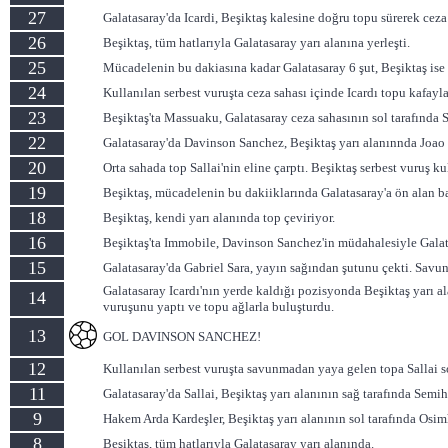
27
Galatasaray'da Icardi, Beşiktaş kalesine doğru topu sürerek cez
26
Beşiktaş, tüm hatlarıyla Galatasaray yarı alanına yerleşti.
25
Mücadelenin bu dakiasına kadar Galatasaray 6 şut, Beşiktaş ise 1
24
Kullanılan serbest vuruşta ceza sahası içinde Icardı topu kafayla
23
Beşiktaş'ta Massuaku, Galatasaray ceza sahasının sol tarafında 
22
Galatasaray'da Davinson Sanchez, Beşiktaş yarı alanınnda Joao 
20
Orta sahada top Sallai'nin eline çarptı. Beşiktaş serbest vuruş k
19
Beşiktaş, mücadelenin bu dakiiklarında Galatasaray'a ön alan ba
18
Beşiktaş, kendi yarı alanında top çeviriyor.
16
Beşiktaş'ta Immobile, Davinson Sanchez'in müdahalesiyle Galata
15
Galatasaray'da Gabriel Sara, yayın sağından şutunu çekti. Savun
Galatasaray Icardı'nın yerde kaldığı pozisyonda Beşiktaş yarı a
14
vuruşunu yaptı ve topu ağlarla buluşturdu.
13
GOL DAVINSON SANCHEZ!
12
Kullanılan serbest vuruşta savunmadan yaya gelen topa Sallai so
11
Galatasaray'da Sallai, Beşiktaş yarı alanının sağ tarafında Semi
9
Hakem Arda Kardeşler, Beşiktaş yarı alanının sol tarafında Osim
8
Beşiktaş, tüm hatlarıyla Galatasaray yarı alanında.