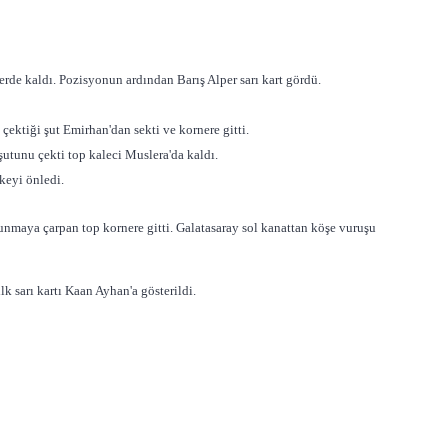
erde kaldı. Pozisyonun ardından Barış Alper sarı kart gördü.
ktiği şut Emirhan'dan sekti ve kornere gitti.
utunu çekti top kaleci Muslera'da kaldı.
keyi önledi.
nmaya çarpan top kornere gitti. Galatasaray sol kanattan köşe vuruşu
 sarı kartı Kaan Ayhan'a gösterildi.