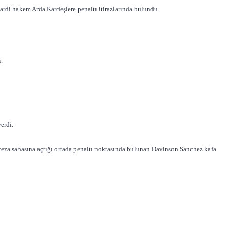
cardi hakem Arda Kardeşlere penaltı itirazlarında bulundu.
.
erdi.
n ceza sahasına açtığı ortada penaltı noktasında bulunan Davinson Sanchez kafa