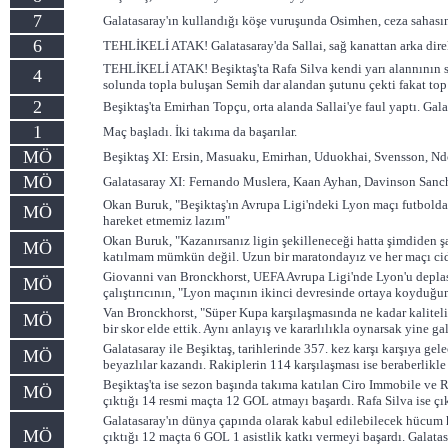
7
Galatasaray'ın kullandığı köşe vuruşunda Osimhen, ceza sahasınd
6
TEHLİKELİ ATAK! Galatasaray'da Sallai, sağ kanattan arka direk
TEHLİKELİ ATAK! Beşiktaş'ta Rafa Silva kendi yarı alannının sağ
4
solunda topla buluşan Semih dar alandan şutunu çekti fakat top
2
Beşiktaş'ta Emirhan Topçu, orta alanda Sallai'ye faul yaptı. Gal
1
Maç başladı. İki takıma da başarılar.
MÖ
Beşiktaş XI: Ersin, Masuaku, Emirhan, Uduokhai, Svensson, Nd
MÖ
Galatasaray XI: Fernando Muslera, Kaan Ayhan, Davinson Sanche
Okan Buruk, "Beşiktaş'ın Avrupa Ligi'ndeki Lyon maçı futbolda
MÖ
hareket etmemiz lazım"
Okan Buruk, "Kazanırsanız ligin şekilleneceği hatta şimdiden ş
MÖ
katılmam mümkün değil. Uzun bir maratondayız ve her maçı cid
Giovanni van Bronckhorst, UEFA Avrupa Ligi'nde Lyon'u deplasm
MÖ
çalıştırıcının, "Lyon maçının ikinci devresinde ortaya koyduğumu
Van Bronckhorst, "Süper Kupa karşılaşmasında ne kadar kaliteli
MÖ
bir skor elde ettik. Aynı anlayış ve kararlılıkla oynarsak yine gal
Galatasaray ile Beşiktaş, tarihlerinde 357. kez karşı karşıya gel
MÖ
beyazlılar kazandı. Rakiplerin 114 karşılaşması ise beraberlikle 
Beşiktaş'ta ise sezon başında takıma katılan Ciro Immobile ve 
MÖ
çıktığı 14 resmi maçta 12 GOL atmayı başardı. Rafa Silva ise çı
Galatasaray'ın dünya çapında olarak kabul edilebilecek hücum 
MÖ
çıktığı 12 maçta 6 GOL 1 asistlik katkı vermeyi başardı. Galata