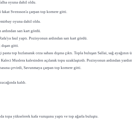
Talha oyuna dahil oldu.
i fakat Svensson'a çarpan top kornere gitti.
emirbay oyuna dahil oldu.
 ardından sarı kart gördü.
afa'ya faul yaptı. Pozisyonun ardından sarı kart gördü.
dışarı gitti.
 pasta top hızlanarak ceza sahası dışına çıktı. Topla buluşan Sallai, sağ ayağının üst
. Kaleci Muslera kalesinden açılarak topu uzaklaştırdı. Pozisyonun ardından yardım
hasına çevirdi, Savunmaya çarpan top kornere gitti.
 kucağında kaldı.
nda topa yükselerek kafa vuruşunu yaptı ve top ağarla buluştu.