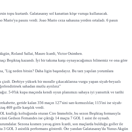
sin topu kurtardı. Galatasaray sol kanattan köşe vuruşu kullanacak.
o Mario'ya pasını verdi. Joao Mario ceza sahasına yerden ortaladı. 6 pasın
Akgün, Roland Sallai, Mauro Icardi, Victor Osimhen.
açı Beşiktaş kazandı. İyi bir takıma karşı oynayacağımızı bilmemiz ve ona göre
na, "Lig neden bitsin? Daha ligin başındayız. Bu tarz yapılan yorumlara
 çizdi. Derbiye yüksek bir moralle çıkacaklarına vurgu yapan siyah-beyazlı
ğerlendirirsek sahadan mutlu ayrılırız"
ğız. 5-0'lık kupa maçında kendi oyun planımızı sahaya iyi yansıttık ve tarihi
ekabette, geride kalan 356 maçın 127'sini sarı-kırmızılılar, 115'ini ise siyah-
taş 469 golle karşılık verdi.
GOL krallığı koltuğunda oturan Ciro Immobile, bu sezon Beşiktaş formasıyla
lcüsü Gedson Fernandes ise çıktığı 14 maçta 7 GOL 1 asist ile oynadı.
rumdalar. Sezona kısmen yavaş giren Icardi, son maçlarda bulduğu goller ile
maçta 3 GOL 3 asistlik performans gösterdi. Öte yandan Galatasaray'da Yunus Akgün