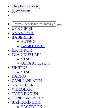
Toggle navigation
ÜYE GİRİŞİ
ANA SAYFA
HABERLER
FUTBOL
BASKETBOL
İLK 11 KUR
PUAN DURUMU
STSL
UEFA Avrupa Ligi
FİKSTÜR
STSL
KADRO
CANLI ANLATIM
GALERİLER
VİDEOLAR
TV'DE BUGÜN
CANLI SKORLAR
BİZİ TAKİP EDİN
FACEBOOK