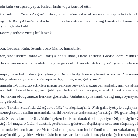
a kafa vuruşunu yaptı. Kaleci Ersin topu kontrol etti.
te bulunan Yunus Akgün'e orta açtı. Yunus'un sol ayak üstüyle vuruşunda kaleci Er
ında Barış Alper'e harika bir vücut çalımı attı sonrasında sağ kanatta bulunan Joa
 yan ağlarda kaldı.
atasaray serbest vuruş kullancak.
our, Gedson, Rafa, Semih, Joao Mario, Immobile.
z, Abdülkerim Bardakcı, Barış Alper Yılmaz, Lucas Torreira, Gabriel Sara, Yunus 
 her sonucun mümkün olabileceğini gösterdi. Tüm otoriteler Lyon'a şans verirken m
ampiyonun belli olacağı söyleniyor. Bununla ilgili ne söylemek istersiniz?" sorusu
diye alarak oynuyoruz. Avrupa ve ligde maç maç gidiyoruz"
anda 1-0 mağlup ettikleri maçın herkese büyük bir özgüven aşıladığının da altını
z futbol ve elde ettiğimiz galibiyet derbide bize itici güç olacak. Fırsatları iyi de
 bir takım olduğumuzu herkese gösterdik. Galatasaray'la şimdi de lig maçı oynayaca
ip gelebiliriz"
ecek. Taksim Stadı'nda 22 Ağustos 1924'te Beşiktaş'ın 2-0'lık galibiyetiyle başlayan r
sonuçlandı. Taraflar arasındaki tarihi rekabette Galatasaray'ın attığı 496 gole, Beşik
Rafa Silva takımın GOL yükünü çeken iki isim olarak dikkat çekiyor. Süper Lig'in 
ktığı 14 maçta 5 GOL 4 asistlik performans gösterdi. Beşiktaş'ta sezonun sürpriz go
hattında Mauro Icardi ve Victor Osimhen, sezonun bu bölümünde form yakalamış du
saray'ın dünya yıldızı Victor Osimhen ise sarı-kırmızılı formayla çıktığı 6 resmi 