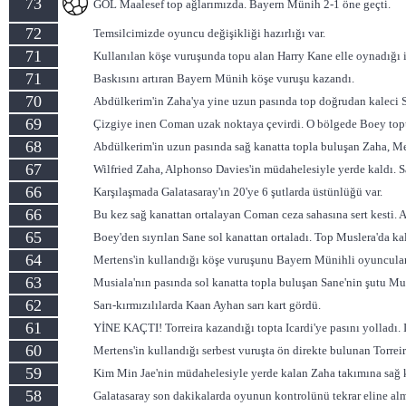
73
GOL Maalesef top ağlarımızda. Bayern Münih 2-1 öne geçti.
72
Temsilcimizde oyuncu değişikliği hazırlığı var.
71
Kullanılan köşe vuruşunda topu alan Harry Kane elle oynadığı
71
Baskısını artıran Bayern Münih köşe vuruşu kazandı.
70
Abdülkerim'in Zaha'ya yine uzun pasında top doğrudan kaleci Sv
69
Çizgiye inen Coman uzak noktaya çevirdi. O bölgede Boey topu
68
Abdülkerim'in uzun pasında sağ kanatta topla buluşan Zaha, Me
67
Wilfried Zaha, Alphonso Davies'in müdahelesiyle yerde kaldı. Sarı
66
Karşılaşmada Galatasaray'ın 20'ye 6 şutlarda üstünlüğü var.
66
Bu kez sağ kanattan ortalayan Coman ceza sahasına sert kesti. 
65
Boey'den sıyrılan Sane sol kanattan ortaladı. Top Muslera'da kal
64
Mertens'in kullandığı köşe vuruşunu Bayern Münihli oyuncular 
63
Musiala'nın pasında sol kanatta topla buluşan Sane'nin şutu Mu
62
Sarı-kırmızılılarda Kaan Ayhan sarı kart gördü.
61
YİNE KAÇTI! Torreira kazandığı topta Icardi'ye pasını yolladı. I
60
Mertens'in kullandığı serbest vuruşta ön direkte bulunan Torreir
59
Kim Min Jae'nin müdahelesiyle yerde kalan Zaha takımına sağ k
58
Galatasaray son dakikalarda oyunun kontrolünü tekrar eline al