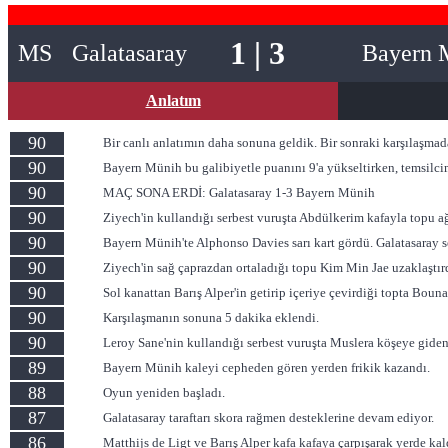
1 | 3
MS
Galatasaray
Bayern 
Anlatım
90
Bir canlı anlatımın daha sonuna geldik. Bir sonraki karşılaşma
90
Bayern Münih bu galibiyetle puanını 9'a yükseltirken, temsilci
90
MAÇ SONA ERDİ: Galatasaray 1-3 Bayern Münih
90
Ziyech'in kullandığı serbest vuruşta Abdülkerim kafayla topu a
90
Bayern Münih'te Alphonso Davies sarı kart gördü. Galatasaray s
90
Ziyech'in sağ çaprazdan ortaladığı topu Kim Min Jae uzaklaştır
90
Sol kanattan Barış Alper'in getirip içeriye çevirdiği topta Bouna
90
Karşılaşmanın sonuna 5 dakika eklendi.
90
Leroy Sane'nin kullandığı serbest vuruşta Muslera köşeye gide
89
Bayern Münih kaleyi cepheden gören yerden frikik kazandı.
88
Oyun yeniden başladı.
87
Galatasaray taraftarı skora rağmen desteklerine devam ediyor.
86
Matthijs de Ligt ve Barış Alper kafa kafaya çarpışarak yerde kal