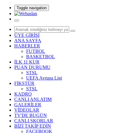
Toggle navigation
ÜYE GİRİŞİ
ANA SAYFA
HABERLER
FUTBOL
BASKETBOL
İLK 11 KUR
PUAN DURUMU
STSL
UEFA Avrupa Ligi
FİKSTÜR
STSL
KADRO
CANLI ANLATIM
GALERİLER
VİDEOLAR
TV'DE BUGÜN
CANLI SKORLAR
BİZİ TAKİP EDİN
FACEBOOK