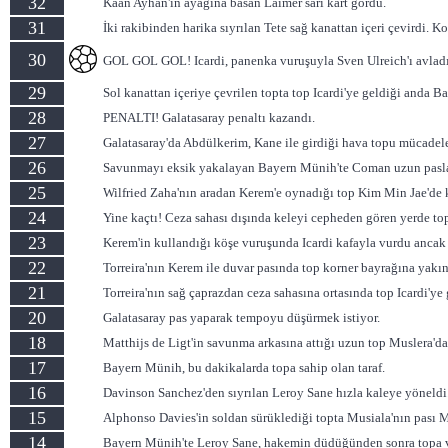
32
Kaan Ayhan'ın ayağına basan Laimer sarı kart gördü.
31
İki rakibinden harika sıyrılan Tete sağ kanattan içeri çevirdi. 
30
GOL GOL GOL! Icardi, panenka vuruşuyla Sven Ulreich'ı avlad
29
Sol kanattan içeriye çevrilen topta top Icardi'ye geldiği anda
28
PENALTI! Galatasaray penaltı kazandı.
27
Galatasaray'da Abdülkerim, Kane ile girdiği hava topu mücadele
26
Savunmayı eksik yakalayan Bayern Münih'te Coman uzun pasla Ha
25
Wilfried Zaha'nın aradan Kerem'e oynadığı top Kim Min Jae'de 
24
Yine kaçtı! Ceza sahası dışında keleyi cepheden gören yerde topu 
23
Kerem'in kullandığı köşe vuruşunda Icardi kafayla vurdu ancak t
22
Torreira'nın Kerem ile duvar pasında top korner bayrağına yakın 
21
Torreira'nın sağ çaprazdan ceza sahasına ortasında top Icardi'ye
20
Galatasaray pas yaparak tempoyu düşürmek istiyor.
18
Matthijs de Ligt'in savunma arkasına attığı uzun top Muslera'da
17
Bayern Münih, bu dakikalarda topa sahip olan taraf.
16
Davinson Sanchez'den sıyrılan Leroy Sane hızla kaleye yöneldi.
15
Alphonso Davies'in soldan sürüklediği topta Musiala'nın pası M
14
Bayern Münih'te Leroy Sane, hakemin düdüğünden sonra topa vu