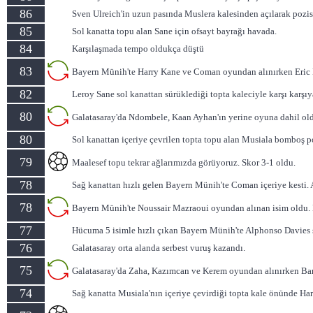
86
Sven Ulreich'in uzun pasında Muslera kalesinden açılarak pozi
85
Sol kanatta topu alan Sane için ofsayt bayrağı havada.
84
Karşılaşmada tempo oldukça düştü
83
Bayern Münih'te Harry Kane ve Coman oyundan alınırken Eric
82
Leroy Sane sol kanattan sürüklediği topta kaleciyle karşı karş
80
Galatasaray'da Ndombele, Kaan Ayhan'ın yerine oyuna dahil ol
80
Sol kanattan içeriye çevrilen topta topu alan Musiala bomboş 
79
Maalesef topu tekrar ağlarımızda görüyoruz. Skor 3-1 oldu.
78
Sağ kanattan hızlı gelen Bayern Münih'te Coman içeriye kesti.
78
Bayern Münih'te Noussair Mazraoui oyundan alınan isim oldu. 
77
Hücuma 5 isimle hızlı çıkan Bayern Münih'te Alphonso Davies s
76
Galatasaray orta alanda serbest vuruş kazandı.
75
Galatasaray'da Zaha, Kazımcan ve Kerem oyundan alınırken Barı
74
Sağ kanatta Musiala'nın içeriye çevirdiği topta kale önünde H