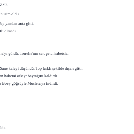
ıktı.
n isim oldu.
op yandan auta gitti.
tli olmadı.
'yı gördü. Torreira'nın sert şutu isabetsiz.
ane kaleyi düşündü. Top farklı şekilde dışarı gitti.
an hakemi ofsayt bayrağını kaldırdı.
a Boey göğsüyle Muslera'ya indirdi.
.
ldı.