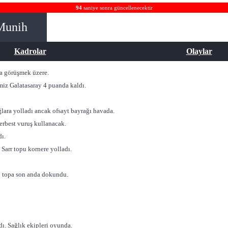
94
saniye sonra güncellenecektir
Munih
Kadrolar
Olaylar
da görüşmek üzere.
miz Galatasaray 4 puanda kaldı.
ğlara yolladı ancak ofsayt bayrağı havada.
erbest vuruş kullanacak.
dı.
 Sarr topu kornere yolladı.
n topa son anda dokundu.
dı. Sağlık ekipleri oyunda.