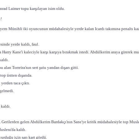
Konrad Laimer topu karşılayan isim oldu.
ı!
 Bayern Münihli iki oyuncunun müdahalesiyle yerde kalan Icardı takımına penaltı ka
sinde yerde kaldı, faul.
rry Kane'i kaleciyle karşı karşıya bırakmak istedi. Abdülkerim araya girerek mu
kaldı.
alan Torreira'nın sert şutu yandan dışarı gitti.
op üstten dışarıda.
yerden taca çıktı.
 gelmedi.
 kaldı.
 Gerilerden gelen Abdülkerim Bardakçı'nın Sane'ye kritik müdahalesiyle top Musle
uslera'da kaldı.
rduğu için sarı kart gördü.