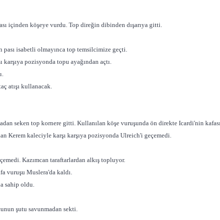
ı içinden köşeye vurdu. Top direğin dibinden dışarıya gitti.
pası isabetli olmayınca top temsilcimize geçti.
ı karşıya pozisyonda topu ayağından açtı.
ı.
taç atışı kullanacak.
an seken top kornere gitti. Kullanılan köşe vuruşunda ön direkte Icardi'nin kafas
an Kerem kaleciyle karşı karşıya pozisyonda Ulreich'i geçemedi.
emedi. Kazımcan taraftarlardan alkış topluyor.
a vuruşu Muslera'da kaldı.
pa sahip oldu.
ncunun şutu savunmadan sekti.