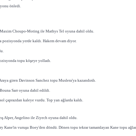
syonu önledi.
 Maxim Choupo-Moting ile Mathys Tel oyuna dahil oldu.
ıya pozisyonda yerde kaldı. Hakem devam diyor.
du.
pozisyonda topu köşeye yolladı.
 Araya giren Davinson Sanchez topu Muslera'ya kazandırdı.
Bouna Sarr oyuna dahil edildi.
ol çaprazdan kaleye vurdu. Top yan ağlarda kaldı.
ş Alper, Angelino ile Ziyech oyuna dahil oldu.
arry Kane'in vuruşu Boey'den döndü. Dönen topu tekrar tamamlayan Kane topu ağlar