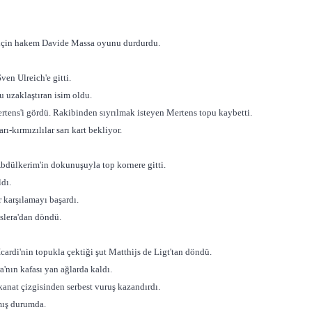
 için hakem Davide Massa oyunu durdurdu.
en Ulreich'e gitti.
 uzaklaştıran isim oldu.
rtens'i gördü. Rakibinden sıyrılmak isteyen Mertens topu kaybetti.
-kırmızılılar sarı kart bekliyor.
Abdülkerim'in dokunuşuyla top kornere gitti.
dı.
karşılamayı başardı.
slera'dan döndü.
cardi'nin topukla çektiği şut Matthijs de Ligt'tan döndü.
a'nın kafası yan ağlarda kaldı.
anat çizgisinden serbest vuruş kazandırdı.
mış durumda.