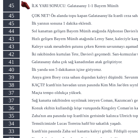
45
İLK YARI SONUCU: Galatasaray 1-1 Bayern Münih
45
ÇOK NET! Ön alanda topu kapan Galatasaray'da Icardi ceza sahas
45
İlk yarının sonuna 1 dakika eklendi.
44
Sol kanattan gelişen Bayern Münih atağında Alphonso Davies'in 
43
Hızlı gelişen Bayern Münih atağında Leroy Sane, kaleciyle karş
43
Kaleye uzak mesafeden şutunu çeken Kerem savunmayı aşamad
42
İki rakibinden kurtulan Tete, Davies'i geçemedi. Sarı-kırmızılar 
41
Galatasaray daha çok sağ kanadından atak geliştiriyor.
40
İlk yarıda son 5 dakikanın içine giriyoruz.
39
Araya giren Boey ceza sahası dışından kaleyi düşündü. Savunmad
38
KAÇTI! Icardi'nin havadan uzun pasında Kim Min Jae'den sıyrıl
37
Maçta tempo oldukça yüksek.
37
Sağ kanatta rakibinden sıyrılmak isteyen Coman, Kazımcan'ı geç
36
Konuk ekibin kullandığı köşe vuruşunda Kingsley Coman'ın kaf
35
Zaha'nın ara pasında top Icardi'nin gerisinde kalınca Ulreich to
34
Temsilcimizde Lucas Torreira hafif bir sakatlık yaşadı.
33
Icardi'nin pasında Zaha sol kanatta kaleyi gördü. Fildişili oyu