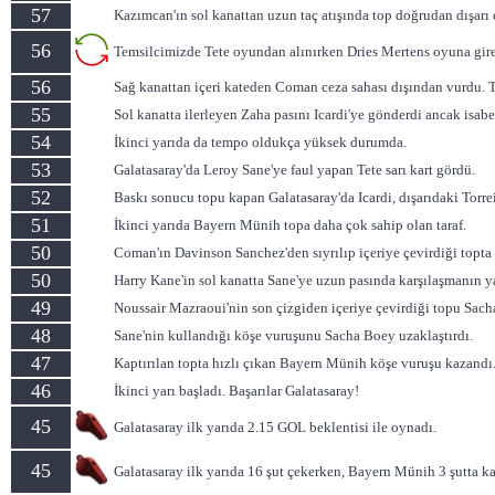
57
Kazımcan'ın sol kanattan uzun taç atışında top doğrudan dışarı ç
56
Temsilcimizde Tete oyundan alınırken Dries Mertens oyuna gire
56
Sağ kanattan içeri kateden Coman ceza sahası dışından vurdu. T
55
Sol kanatta ilerleyen Zaha pasını Icardi'ye gönderdi ancak isabe
54
İkinci yarıda da tempo oldukça yüksek durumda.
53
Galatasaray'da Leroy Sane'ye faul yapan Tete sarı kart gördü.
52
Baskı sonucu topu kapan Galatasaray'da Icardi, dışarıdaki Torreira
51
İkinci yarıda Bayern Münih topa daha çok sahip olan taraf.
50
Coman'ın Davinson Sanchez'den sıyrılıp içeriye çevirdiği topta S
50
Harry Kane'in sol kanatta Sane'ye uzun pasında karşılaşmanın y
49
Noussair Mazraoui'nin son çizgiden içeriye çevirdiği topu Sach
48
Sane'nin kullandığı köşe vuruşunu Sacha Boey uzaklaştırdı.
47
Kaptırılan topta hızlı çıkan Bayern Münih köşe vuruşu kazandı
46
İkinci yarı başladı. Başarılar Galatasaray!
45
Galatasaray ilk yarıda 2.15 GOL beklentisi ile oynadı.
45
Galatasaray ilk yarıda 16 şut çekerken, Bayern Münih 3 şutta ka