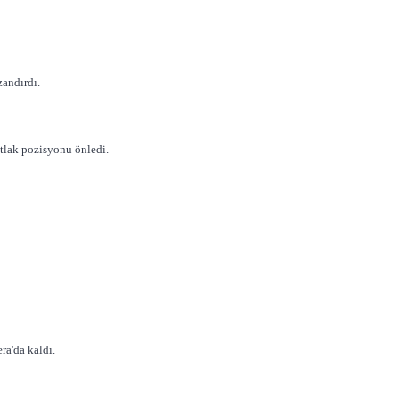
zandırdı.
tlak pozisyonu önledi.
ra'da kaldı.