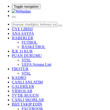
Toggle navigation
ÜYE GİRİŞİ
ANA SAYFA
HABERLER
FUTBOL
BASKETBOL
İLK 11 KUR
PUAN DURUMU
STSL
UEFA Avrupa Ligi
FİKSTÜR
STSL
KADRO
CANLI ANLATIM
GALERİLER
VİDEOLAR
TV'DE BUGÜN
CANLI SKORLAR
BİZİ TAKİP EDİN
FACEBOOK