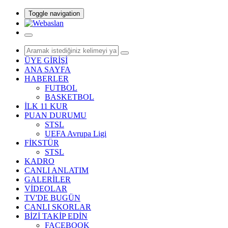
Toggle navigation
ÜYE GİRİŞİ
ANA SAYFA
HABERLER
FUTBOL
BASKETBOL
İLK 11 KUR
PUAN DURUMU
STSL
UEFA Avrupa Ligi
FİKSTÜR
STSL
KADRO
CANLI ANLATIM
GALERİLER
VİDEOLAR
TV'DE BUGÜN
CANLI SKORLAR
BİZİ TAKİP EDİN
FACEBOOK