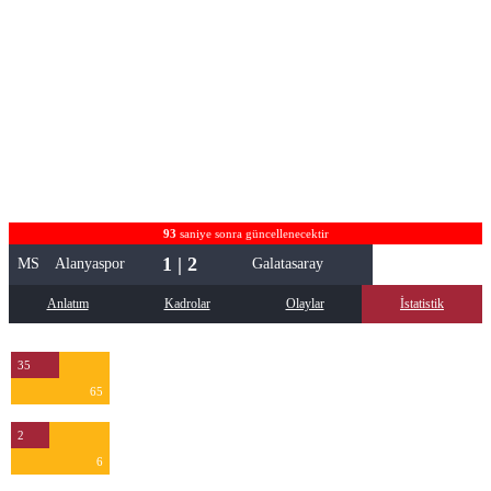
93
saniye sonra güncellenecektir
1 | 2
MS
Alanyaspor
Galatasaray
Anlatım
Kadrolar
Olaylar
İstatistik
35
65
2
6