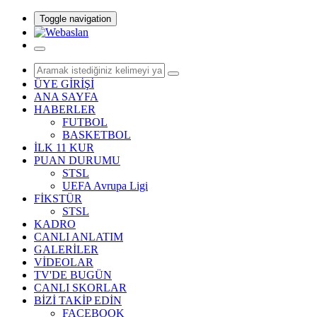
Toggle navigation
ÜYE GİRİŞİ
ANA SAYFA
HABERLER
FUTBOL
BASKETBOL
İLK 11 KUR
PUAN DURUMU
STSL
UEFA Avrupa Ligi
FİKSTÜR
STSL
KADRO
CANLI ANLATIM
GALERİLER
VİDEOLAR
TV'DE BUGÜN
CANLI SKORLAR
BİZİ TAKİP EDİN
FACEBOOK