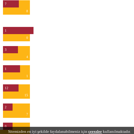
7
8
Kurtarış
1
0
3
4
1
1
12
15
2
7
0
Sitemizden en iyi şekilde faydalanabilmeniz için
çerezler
kullanılmaktadır.
1