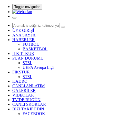
Toggle navigation
ÜYE GİRİŞİ
ANA SAYFA
HABERLER
FUTBOL
BASKETBOL
İLK 11 KUR
PUAN DURUMU
STSL
UEFA Avrupa Ligi
FİKSTÜR
STSL
KADRO
CANLI ANLATIM
GALERİLER
VİDEOLAR
TV'DE BUGÜN
CANLI SKORLAR
BİZİ TAKİP EDİN
FACEBOOK