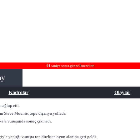
93
saniye sonra güncellenecektir
ay
Kadrolar
Olaylar
mağlup etti.
n Steve Mounie, topu dışarıya yolladı.
 kafa vuruşunda sonuç çıkmadı.
le yaptığı vuruşta top direkten oyun alanına geri geldi.