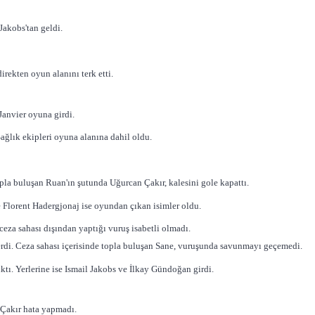
akobs'tan geldi.
rekten oyun alanını terk etti.
Janvier oyuna girdi.
ağlık ekipleri oyuna alanına dahil oldu.
buluşan Ruan'ın şutunda Uğurcan Çakır, kalesini gole kapattı.
 Florent Hadergjonaj ise oyundan çıkan isimler oldu.
eza sahası dışından yaptığı vuruş isabetli olmadı.
verdi. Ceza sahası içerisinde topla buluşan Sane, vuruşunda savunmayı geçemedi.
tı. Yerlerine ise Ismail Jakobs ve İlkay Gündoğan girdi.
 Çakır hata yapmadı.