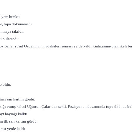
 yere bıraktı.
ne, topa dokunamadı.
unmaya takıldı.
ti bulamadı.
y Sane, Yusuf Özdemir'in müdahalesi sonrası yerde kaldı. Galatasaray, tehlikeli bi
o oldu.
nci sarı kartını gördü.
ı vuruş kaleci Uğurcan Çakır’dan sekti. Pozisyonun devamında topu önünde bul
yt bayrağı kalktı.
 ilk sarı kartını gördü.
ası yerde kaldı.