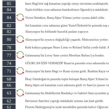
85
Ianis Hagi'nin sağ kanattan yaptığı ortayı savunma uzaklaştırdı.
84
Topla birlikte ceza sahasına hareketlenen Ogundu'ya müdahale J
84
Victor Osimhen, Barış Alper Yılmaz yerine oyuna dahil oldu.
82
Sol kanattan ceza sahasına giren Yusuf Özdemir'in şutunda top di
82
Alanyaspor bu bölümde hazırlık pasları yapıyor.
80
Alanyaspor'da oyuncu değişikliği yaşandı. Makouta'nın yerine 
78
Kafa kafaya çarpışan Nuno Lima ve Roland Sallai yerde kaldı. S
77
Galatasaray'da Leroy Sane yerini Metehan Baltacı'ya bıraktı.
74
UĞURCAN İZİN VERMEDİ! Ruan'ın pasında ceza sahasında topla 
71
Alanyaspor’da Ianis Hagi ve Ruan oyuna girdi. İbrahim Kaya ve
68
İlkay Gündoğan'ın pasında topla buluşan Barış Alper Yılmaz'ın c
66
Barış Alper sol kanattan ceza sahasına girdi ve Sane'ye pasını 
63
Galatasaray'da Abdülkerim Bardakçı ve Gabriel Sara oyundan çık
62
Davinson Sanchez yaptığı müdahale sonrası sarı kart gördü.
61
Florent Hadergjonaj'ın uzak mesafeden şutunda kaleci Uğurcan