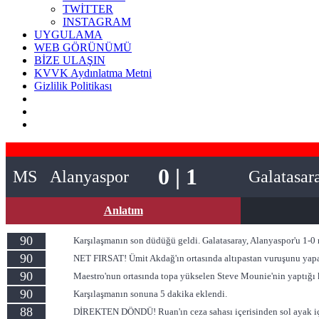
TWİTTER
INSTAGRAM
UYGULAMA
WEB GÖRÜNÜMÜ
BİZE ULAŞIN
KVVK Aydınlatma Metni
Gizlilik Politikası
0 | 1
MS
Alanyaspor
Galatasar
Anlatım
90
Karşılaşmanın son düdüğü geldi. Galatasaray, Alanyaspor'u 1-0 
90
NET FIRSAT! Ümit Akdağ'ın ortasında altıpastan vuruşunu yapa
90
Maestro'nun ortasında topa yükselen Steve Mounie'nin yaptığı
90
Karşılaşmanın sonuna 5 dakika eklendi.
88
DİREKTEN DÖNDÜ! Ruan'ın ceza sahası içerisinden sol ayak içiy