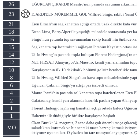
26
UĞURCAN ÇIKARDI! Maestro'nun pasında savunma arkasına harek
23
ICARDI'DEN MÜKEMMEL GOL Wilfried Singo, rakibi Yusuf Özdemir'
21
Eren Elmalı'nın sağ kanattan açtığı ortada uzak direkte kafa vu
18
Nuno Lima, Barış Alper ile yaşadığı mücadele sonrasında yer kal
16
Singo’nun şutunda top savunmadan sekip Icardi’nin önünde kaldı
15
Sağ kanatta top kontrolünü sağlayan İbrahim Kaya'nın ortası isa
14
Ui-Jo Hwang'ın pasında topla buluşan Florent Hadergjonaj'ın ort
12
NET FIRSAT! Alanyaspor'da Maestro, kendi yarı alanından topu 
10
Karşılaşmanın ilk 10 dakikalık bölümü golsüz beraberlikle tam
8
Ui-Jo Hwang, Wilfried Singo'nun hava topu mücadelesinde yaptı
6
Uğurcan Çakır'ın Singo'ya attığı pas isabetli olmadı.
4
Mauro Icardi'nin pasında sol kanattan topa hareketlenen Eren Elm
2
Galatasaray, kendi yarı alanında hazırlık pasları yapan Alanyasp
1
Florent Hadergjonaj'in sağ kanattan açtığı ortada kaleci Uğurca
1
Hakemin ilk düdüğüyle birlikte karşılaşma başladı.
Okan Buruk: "4. maçımız, 2 tane daha çok önemli maça çıkacağı
MÖ
sakatlıktan korumak ve bir sonraki maça hazır çıkarmak istiyoru
istiyoruz oyuncuları. O yüzden bu tarz rotasyonlar yapıyoruz. Ç