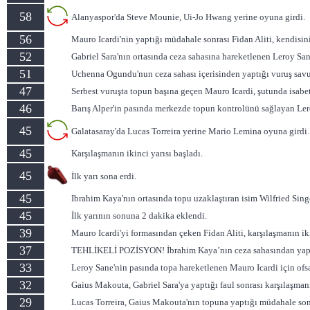
58
Alanyaspor'da Steve Mounie, Ui-Jo Hwang yerine oyuna girdi.
56
Mauro Icardi'nin yaptığı müdahale sonrası Fidan Aliti, kendisini
52
Gabriel Sara'nın ortasında ceza sahasına hareketlenen Leroy Sa
51
Uchenna Ogundu'nun ceza sahası içerisinden yaptığı vuruş sav
47
Serbest vuruşta topun başına geçen Mauro Icardi, şutunda isabe
46
Barış Alper'in pasında merkezde topun kontrolünü sağlayan Lero
45
Galatasaray'da Lucas Torreira yerine Mario Lemina oyuna girdi.
45
Karşılaşmanın ikinci yarısı başladı.
45
İlk yarı sona erdi.
45
Ibrahim Kaya'nın ortasında topu uzaklaştıran isim Wilfried Sing
45
İlk yarının sonuna 2 dakika eklendi.
39
Mauro Icardi'yi formasından çeken Fidan Aliti, karşılaşmanın iki
37
TEHLİKELİ POZİSYON! İbrahim Kaya’nın ceza sahasından yaptığ
33
Leroy Sane'nin pasında topa hareketlenen Mauro Icardi için ofsa
32
Gaius Makouta, Gabriel Sara'ya yaptığı faul sonrası karşılaşmanın
29
Lucas Torreira, Gaius Makouta'nın topuna yaptığı müdahale sonr