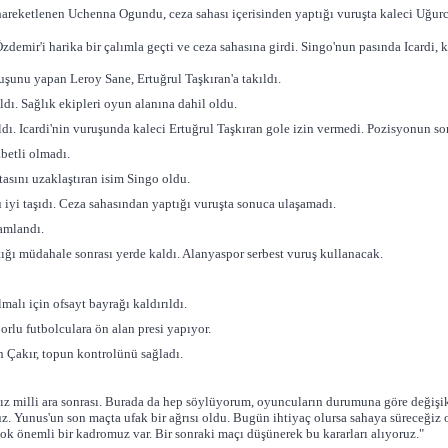
etlenen Uchenna Ogundu, ceza sahası içerisinden yaptığı vuruşta kaleci Uğurc
i harika bir çalımla geçti ve ceza sahasına girdi. Singo'nun pasında Icardi, kla
ruşunu yapan Leroy Sane, Ertuğrul Taşkıran'a takıldı.
dı. Sağlık ekipleri oyun alanına dahil oldu.
. Icardi'nin vuruşunda kaleci Ertuğrul Taşkıran gole izin vermedi. Pozisyonun son
betli olmadı.
asını uzaklaştıran isim Singo oldu.
iyi taşıdı. Ceza sahasından yaptığı vuruşta sonuca ulaşamadı.
amlandı.
ğı müdahale sonrası yerde kaldı. Alanyaspor serbest vuruş kullanacak.
alı için ofsayt bayrağı kaldırıldı.
orlu futbolculara ön alan presi yapıyor.
n Çakır, topun kontrolünü sağladı.
z milli ara sonrası. Burada da hep söylüyorum, oyuncuların durumuna göre değişi
z. Yunus'un son maçta ufak bir ağrısı oldu. Bugün ihtiyaç olursa sahaya süreceğiz o
ok önemli bir kadromuz var. Bir sonraki maçı düşünerek bu kararları alıyoruz."