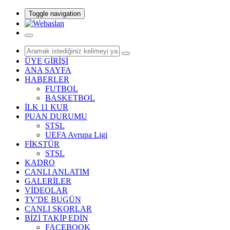
Toggle navigation
ÜYE GİRİŞİ
ANA SAYFA
HABERLER
FUTBOL
BASKETBOL
İLK 11 KUR
PUAN DURUMU
STSL
UEFA Avrupa Ligi
FİKSTÜR
STSL
KADRO
CANLI ANLATIM
GALERİLER
VİDEOLAR
TV'DE BUGÜN
CANLI SKORLAR
BİZİ TAKİP EDİN
FACEBOOK