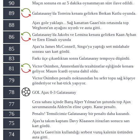
90
Maçın sonuna en az 5 dakika oynanmayan süre ilave edildi.
89
Galatasaray'da Torreira kenara gelirken Berkan Kutlu oyunda.
Ajax gole yaklaştı... Sağ kanattan Gaaei'nin ortasında top
88
Weghorst'un ayağını sıyırdı ve auta gitti.
Galatasaray'da Jakobs ve Lemina kenara gelirken Kaan Ayhan
86
ve Eren Elmalı oyunda
Ajax'ta James McConnell, Singo'ya yaptığı sert müdahale
85
sonrası sarı kart gördü.
83
Farkı üçe çıkardıktan sonra Galatasaray tempoyu düşürdü.
Victor Osimhen, Amsterdam'da tezahüratlar eşliğinde kenara
81
geliyor. Mauro Icardi oyuna dahil oldu.
Victor Osimhen penaltı noktasından bu sefer topu sağ köşeye
79
gönderiyor ve hat-trick yapıyor.
78
GOL Ajax 0-3 Galatasaray
Ceza sahası içinde Barış Alper Yılmaz'un şutunda top Ajax
77
savunmasında Alders'in eline çarptı. Karar penaltı.
76
Penaltı! Temsilcimiz Galatasaray bir penaltı daha kazandı.
Ajax'ta takım kaptanı Davy Klaassen itirazları sonucu sarı
75
kart gördü.
Ajax'ta Gaeei'nin kullandığı serbest vuruş kalenin üstünden
74
auta gitti.