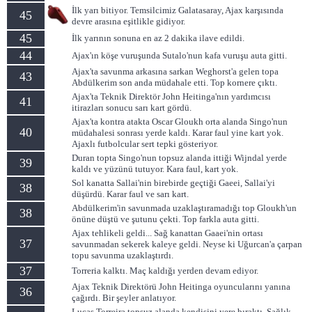
İlk yarı bitiyor. Temsilcimiz Galatasaray, Ajax karşısında
45
devre arasına eşitlikle gidiyor.
45
İlk yarının sonuna en az 2 dakika ilave edildi.
44
Ajax'ın köşe vuruşunda Sutalo'nun kafa vuruşu auta gitti.
Ajax'ta savunma arkasına sarkan Weghorst'a gelen topa
43
Abdülkerim son anda müdahale etti. Top kornere çıktı.
Ajax'ta Teknik Direktör John Heitinga'nın yardımcısı
41
itirazları sonucu sarı kart gördü.
Ajax'ta kontra atakta Oscar Gloukh orta alanda Singo'nun
40
müdahalesi sonrası yerde kaldı. Karar faul yine kart yok.
Ajaxlı futbolcular sert tepki gösteriyor.
Duran topta Singo'nun topsuz alanda ittiği Wijndal yerde
39
kaldı ve yüzünü tutuyor. Kara faul, kart yok.
Sol kanatta Sallai'nin birebirde geçtiği Gaeei, Sallai'yi
38
düşürdü. Karar faul ve sarı kart.
Abdülkerim'in savunmada uzaklaştıramadığı top Gloukh'un
38
önüne düştü ve şutunu çekti. Top farkla auta gitti.
Ajax tehlikeli geldi... Sağ kanattan Gaaei'nin ortası
37
savunmadan sekerek kaleye geldi. Neyse ki Uğurcan'a çarpan
topu savunma uzaklaştırdı.
37
Torreria kalktı. Maç kaldığı yerden devam ediyor.
Ajax Teknik Direktörü John Heitinga oyuncularını yanına
36
çağırdı. Bir şeyler anlatıyor.
Lucas Torreira topsuz alanda kendisini yere bıraktı. Sağlık