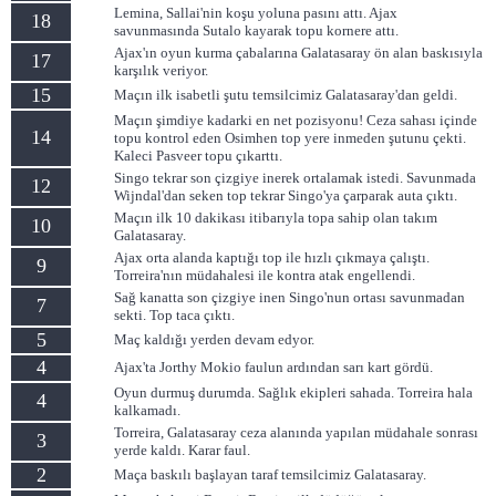
Lemina, Sallai'nin koşu yoluna pasını attı. Ajax
18
savunmasında Sutalo kayarak topu kornere attı.
Ajax'ın oyun kurma çabalarına Galatasaray ön alan baskısıyla
17
karşılık veriyor.
15
Maçın ilk isabetli şutu temsilcimiz Galatasaray'dan geldi.
Maçın şimdiye kadarki en net pozisyonu! Ceza sahası içinde
14
topu kontrol eden Osimhen top yere inmeden şutunu çekti.
Kaleci Pasveer topu çıkarttı.
Singo tekrar son çizgiye inerek ortalamak istedi. Savunmada
12
Wijndal'dan seken top tekrar Singo'ya çarparak auta çıktı.
Maçın ilk 10 dakikası itibarıyla topa sahip olan takım
10
Galatasaray.
Ajax orta alanda kaptığı top ile hızlı çıkmaya çalıştı.
9
Torreira'nın müdahalesi ile kontra atak engellendi.
Sağ kanatta son çizgiye inen Singo'nun ortası savunmadan
7
sekti. Top taca çıktı.
5
Maç kaldığı yerden devam edyor.
4
Ajax'ta Jorthy Mokio faulun ardından sarı kart gördü.
Oyun durmuş durumda. Sağlık ekipleri sahada. Torreira hala
4
kalkamadı.
Torreira, Galatasaray ceza alanında yapılan müdahale sonrası
3
yerde kaldı. Karar faul.
2
Maça baskılı başlayan taraf temsilcimiz Galatasaray.