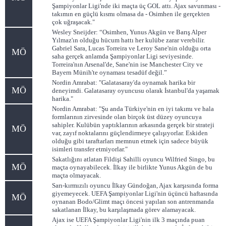
Şampiyonlar Ligi'nde iki maçta üç GOL attı. Ajax savunması -
takımın en güçlü kısmı olmasa da - Osimhen ile gerçekten
çok uğraşacak."
Wesley Sneijder: “Osimhen, Yunus Akgün ve Barış Alper
Yılmaz'ın olduğu hücum hattı her kulübe zarar verebilir.
Gabriel Sara, Lucas Torreira ve Leroy Sane'nin olduğu orta
MÖ
saha gerçek anlamda Şampiyonlar Ligi seviyesinde.
Torreira'nın Arsenal'de, Sane'nin ise Manchester City ve
Bayern Münih'te oynaması tesadüf değil.”
Nordin Amrabat: "Galatasaray'da oynamak harika bir
MÖ
deneyimdi. Galatasaray oyuncusu olarak İstanbul'da yaşamak
harika."
Nordin Amrabat: "Şu anda Türkiye'nin en iyi takımı ve hala
formlarının zirvesinde olan birçok üst düzey oyuncuya
sahipler. Kulübün yaptıklarının arkasında gerçek bir strateji
MÖ
var, zayıf noktalarını güçlendirmeye çalışıyorlar. Eskiden
olduğu gibi taraftarları memnun etmek için sadece büyük
isimleri transfer etmiyorlar."
Sakatlığını atlatan Fildişi Sahilli oyuncu Wilfried Singo, bu
MÖ
maçta oynayabilecek. İlkay ile birlikte Yunus Akgün de bu
maçta olmayacak.
Sarı-kırmızılı oyuncu İlkay Gündoğan, Ajax karşısında forma
giyemeyecek. UEFA Şampiyonlar Ligi'nin üçüncü haftasında
MÖ
oynanan Bodo/Glimt maçı öncesi yapılan son antrenmanda
sakatlanan İlkay, bu karşılaşmada görev alamayacak.
Ajax ise UEFA Şampiyonlar Ligi'nin ilk 3 maçında puan