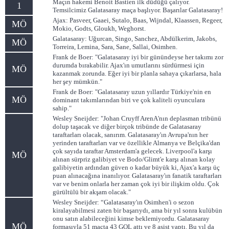
Maçın hakemi Benoit Bastien ilk düdüğü çalıyor.
1
Temsilcimiz Galatasaray maça başlıyor. Başarılar Galatasaray!
Ajax: Pasveer, Gaaei, Sutalo, Baas, Wijndal, Klaassen, Regeer,
MÖ
Mokio, Godts, Gloukh, Weghorst.
Galatasaray: Uğurcan, Singo, Sanchez, Abdülkerim, Jakobs,
MÖ
Torreira, Lemina, Sara, Sane, Sallai, Osimhen.
Frank de Boer: "Galatasaray iyi bir günündeyse her takımı zor
durumda bırakabilir. Ajax'ın umutlarını sürdürmesi için
MÖ
kazanmak zorunda. Eğer iyi bir planla sahaya çıkarlarsa, hala
her şey mümkün."
Frank de Boer: "Galatasaray uzun yıllardır Türkiye'nin en
MÖ
dominant takımlarından biri ve çok kaliteli oyunculara
sahip."
Wesley Sneijder: "Johan Cruyff ArenA'nın deplasman tribünü
dolup taşacak ve diğer birçok tribünde de Galatasaray
taraftarları olacak, sanırım. Galatasaray'ın Avrupa'nın her
yerinden taraftarları var ve özellikle Almanya ve Belçika'dan
çok sayıda taraftar Amsterdam'a gelecek. Liverpool'a karşı
MÖ
alınan sürpriz galibiyet ve Bodo/Glimt'e karşı alınan kolay
galibiyetin ardından güven o kadar büyük ki, Ajax'a karşı üç
puan alınacağına inanılıyor. Galatasaray'ın fanatik taraftarları
var ve benim onlarla her zaman çok iyi bir ilişkim oldu. Çok
gürültülü bir akşam olacak."
Wesley Sneijder: “Galatasaray'ın Osimhen'i o sezon
kiralayabilmesi zaten bir başarıydı, ama bir yıl sonra kulübün
onu satın alabileceğini kimse beklemiyordu. Galatasaray
MÖ
formasıyla 51 maçta 43 GOL attı ve 8 asist yaptı. Bu yıl da