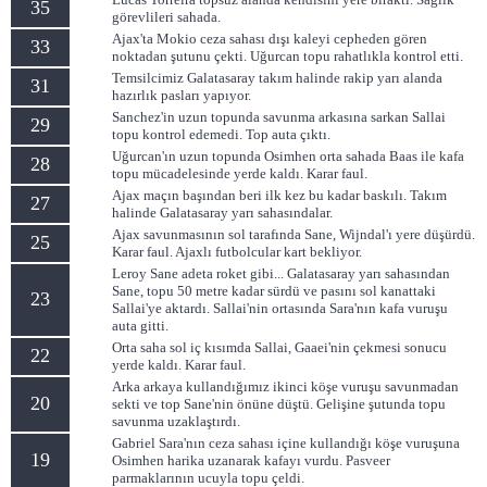
35
görevlileri sahada.
Ajax'ta Mokio ceza sahası dışı kaleyi cepheden gören
33
noktadan şutunu çekti. Uğurcan topu rahatlıkla kontrol etti.
Temsilcimiz Galatasaray takım halinde rakip yarı alanda
31
hazırlık pasları yapıyor.
Sanchez'in uzun topunda savunma arkasına sarkan Sallai
29
topu kontrol edemedi. Top auta çıktı.
Uğurcan'ın uzun topunda Osimhen orta sahada Baas ile kafa
28
topu mücadelesinde yerde kaldı. Karar faul.
Ajax maçın başından beri ilk kez bu kadar baskılı. Takım
27
halinde Galatasaray yarı sahasındalar.
Ajax savunmasının sol tarafında Sane, Wijndal'ı yere düşürdü.
25
Karar faul. Ajaxlı futbolcular kart bekliyor.
Leroy Sane adeta roket gibi... Galatasaray yarı sahasından
Sane, topu 50 metre kadar sürdü ve pasını sol kanattaki
23
Sallai'ye aktardı. Sallai'nin ortasında Sara'nın kafa vuruşu
auta gitti.
Orta saha sol iç kısımda Sallai, Gaaei'nin çekmesi sonucu
22
yerde kaldı. Karar faul.
Arka arkaya kullandığımız ikinci köşe vuruşu savunmadan
20
sekti ve top Sane'nin önüne düştü. Gelişine şutunda topu
savunma uzaklaştırdı.
Gabriel Sara'nın ceza sahası içine kullandığı köşe vuruşuna
19
Osimhen harika uzanarak kafayı vurdu. Pasveer
parmaklarının ucuyla topu çeldi.