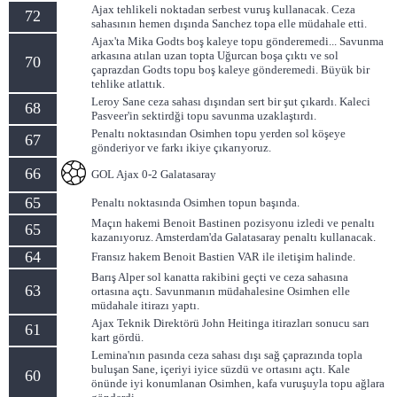
Ajax tehlikeli noktadan serbest vuruş kullanacak. Ceza
72
sahasının hemen dışında Sanchez topa elle müdahale etti.
Ajax'ta Mika Godts boş kaleye topu gönderemedi... Savunma
arkasına atılan uzan topta Uğurcan boşa çıktı ve sol
70
çaprazdan Godts topu boş kaleye gönderemedi. Büyük bir
tehlike atlattık.
Leroy Sane ceza sahası dışından sert bir şut çıkardı. Kaleci
68
Pasveer'in sektirdği topu savunma uzaklaştırdı.
Penaltı noktasından Osimhen topu yerden sol köşeye
67
gönderiyor ve farkı ikiye çıkarıyoruz.
66
GOL Ajax 0-2 Galatasaray
65
Penaltı noktasında Osimhen topun başında.
Maçın hakemi Benoit Bastinen pozisyonu izledi ve penaltı
65
kazanıyoruz. Amsterdam'da Galatasaray penaltı kullanacak.
64
Fransız hakem Benoit Bastien VAR ile iletişim halinde.
Barış Alper sol kanatta rakibini geçti ve ceza sahasına
63
ortasına açtı. Savunmanın müdahalesine Osimhen elle
müdahale itirazı yaptı.
Ajax Teknik Direktörü John Heitinga itirazları sonucu sarı
61
kart gördü.
Lemina'nın pasında ceza sahası dışı sağ çaprazında topla
buluşan Sane, içeriyi iyice süzdü ve ortasını açtı. Kale
60
önünde iyi konumlanan Osimhen, kafa vuruşuyla topu ağlara