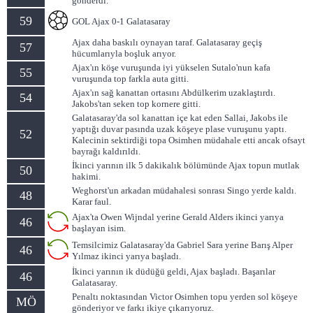
gönderdi.
59
GOL Ajax 0-1 Galatasaray
Ajax daha baskılı oynayan taraf. Galatasaray geçiş
57
hücumlarıyla boşluk arıyor.
Ajax'ın köşe vuruşunda iyi yükselen Sutalo'nun kafa
55
vuruşunda top farkla auta gitti.
Ajax'ın sağ kanattan ortasını Abdülkerim uzaklaştırdı.
54
Jakobs'tan seken top kornere gitti.
Galatasaray'da sol kanattan içe kat eden Sallai, Jakobs ile
yaptığı duvar pasında uzak köşeye plase vuruşunu yaptı.
52
Kalecinin sektirdiği topa Osimhen müdahale etti ancak ofsayt
bayrağı kaldırıldı.
İkinci yarının ilk 5 dakikalık bölümünde Ajax topun mutlak
50
hakimi.
Weghorst'un arkadan müdahalesi sonrası Singo yerde kaldı.
48
Karar faul.
Ajax'ta Owen Wijndal yerine Gerald Alders ikinci yarıya
46
başlayan isim.
Temsilcimiz Galatasaray'da Gabriel Sara yerine Barış Alper
46
Yılmaz ikinci yarıya başladı.
İkinci yarının ik düdüğü geldi, Ajax başladı. Başarılar
46
Galatasaray.
Penaltı noktasından Victor Osimhen topu yerden sol köşeye
MÖ
gönderiyor ve farkı ikiye çıkarıyoruz.