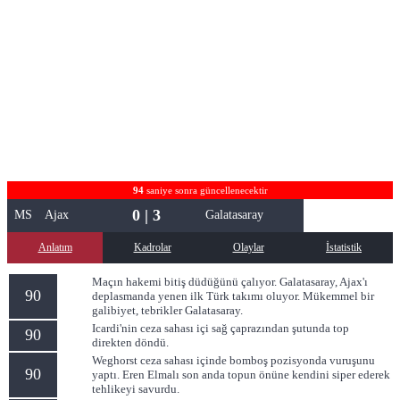
94
saniye sonra güncellenecektir
0 | 3
MS
Ajax
Galatasaray
Anlatım
Kadrolar
Olaylar
İstatistik
Maçın hakemi bitiş düdüğünü çalıyor. Galatasaray, Ajax'ı
90
deplasmanda yenen ilk Türk takımı oluyor. Mükemmel bir
galibiyet, tebrikler Galatasaray.
Icardi'nin ceza sahası içi sağ çaprazından şutunda top
90
direkten döndü.
Weghorst ceza sahası içinde bomboş pozisyonda vuruşunu
90
yaptı. Eren Elmalı son anda topun önüne kendini siper ederek
tehlikeyi savurdu.