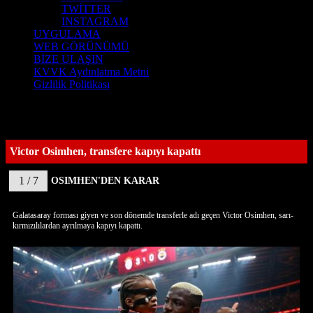
TWİTTER
INSTAGRAM
UYGULAMA
WEB GÖRÜNÜMÜ
BİZE ULAŞIN
KVVK Aydınlatma Metni
Gizlilik Politikası
Victor Osimhen, transfere kapıyı kapattı
1 / 7
OSIMHEN'DEN KARAR
Galatasaray forması giyen ve son dönemde transferle adı geçen Victor Osimhen, sarı-
kırmızılılardan ayrılmaya kapıyı kapattı.