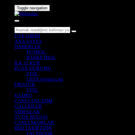
Toggle navigation
ÜYE GİRİŞİ
ANA SAYFA
HABERLER
FUTBOL
BASKETBOL
İLK 11 KUR
PUAN DURUMU
STSL
UEFA Avrupa Ligi
FİKSTÜR
STSL
KADRO
CANLI ANLATIM
GALERİLER
VİDEOLAR
TV'DE BUGÜN
CANLI SKORLAR
BİZİ TAKİP EDİN
FACEBOOK