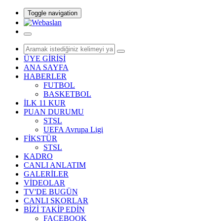
Toggle navigation
ÜYE GİRİŞİ
ANA SAYFA
HABERLER
FUTBOL
BASKETBOL
İLK 11 KUR
PUAN DURUMU
STSL
UEFA Avrupa Ligi
FİKSTÜR
STSL
KADRO
CANLI ANLATIM
GALERİLER
VİDEOLAR
TV'DE BUGÜN
CANLI SKORLAR
BİZİ TAKİP EDİN
FACEBOOK