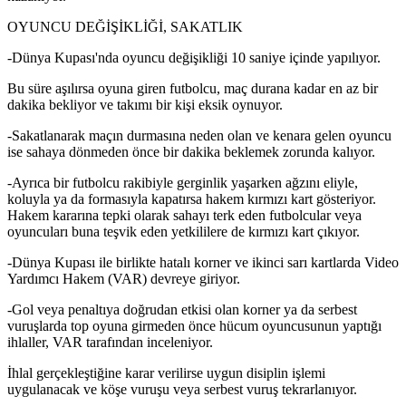
OYUNCU DEĞİŞİKLİĞİ, SAKATLIK
-Dünya Kupası'nda oyuncu değişikliği 10 saniye içinde yapılıyor.
Bu süre aşılırsa oyuna giren futbolcu, maç durana kadar en az bir
dakika bekliyor ve takımı bir kişi eksik oynuyor.
-Sakatlanarak maçın durmasına neden olan ve kenara gelen oyuncu
ise sahaya dönmeden önce bir dakika beklemek zorunda kalıyor.
-Ayrıca bir futbolcu rakibiyle gerginlik yaşarken ağzını eliyle,
koluyla ya da formasıyla kapatırsa hakem kırmızı kart gösteriyor.
Hakem kararına tepki olarak sahayı terk eden futbolcular veya
oyuncuları buna teşvik eden yetkililere de kırmızı kart çıkıyor.
-Dünya Kupası ile birlikte hatalı korner ve ikinci sarı kartlarda Video
Yardımcı Hakem (VAR) devreye giriyor.
-Gol veya penaltıya doğrudan etkisi olan korner ya da serbest
vuruşlarda top oyuna girmeden önce hücum oyuncusunun yaptığı
ihlaller, VAR tarafından inceleniyor.
İhlal gerçekleştiğine karar verilirse uygun disiplin işlemi
uygulanacak ve köşe vuruşu veya serbest vuruş tekrarlanıyor.