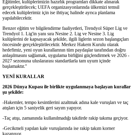
Eğitimler, kulüplerimizin hazırlık programları dikkate alınarak
gerçekleştirilecek; UEFA organizasyonlarında ülkemizi temsil
edecek kulüplerimiz için ise ihtiyaç halinde ayrıca planlama
yapılabilecektir.
Benzer eğitim ve bilgilendirme faaliyetleri, Trendyol Süper Lig ve
Trendyol 1. Lig'in yanı sıra Nesine 2. Lig ve Nesine 3. Lig
kulüplerini de kapsayacak şekilde, ilgili liglerin sezon başlangıçları
öncesinde gerçekleştirilecektir. Merkez Hakem Kurulu olarak
hedefimiz, yeni oyun kurallarının tüm paydaşlar tarafından doğru
anlaşılmasını sağlamak, uygulama birliğini güçlendirmek ve 2026 -
2027 sezonuna uluslararası standartlarla tam uyum içinde
başlamaktır."
YENİ KURALLAR
2026 Dünya Kupası ile birlikte uygulanmaya başlayan kurallar
şu şekilde:
-Hakemler, tempo kesintilerini azaltmak adına kale vuruşları ve taç
atışları için 5 saniyelik geri sayım yapıyor.
-Taç atışı, zamanında kullanılmadığı takdirde rakip takıma geçiyor.
-Gecikmeli yapılan kale vuruşlarında ise rakip takım korner
kazanıyor.