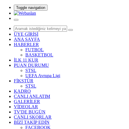
Toggle navigation
ÜYE GİRİŞİ
ANA SAYFA
HABERLER
FUTBOL
BASKETBOL
İLK 11 KUR
PUAN DURUMU
STSL
UEFA Avrupa Ligi
FİKSTÜR
STSL
KADRO
CANLI ANLATIM
GALERİLER
VİDEOLAR
TV'DE BUGÜN
CANLI SKORLAR
BİZİ TAKİP EDİN
FACEBOOK