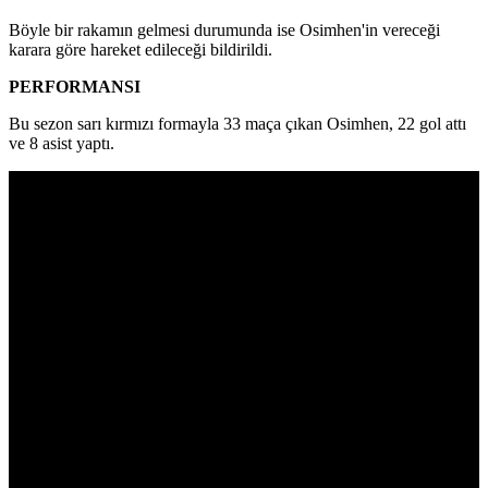
Böyle bir rakamın gelmesi durumunda ise Osimhen'in vereceği
karara göre hareket edileceği bildirildi.
PERFORMANSI
Bu sezon sarı kırmızı formayla 33 maça çıkan Osimhen, 22 gol attı
ve 8 asist yaptı.