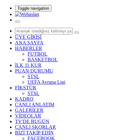
Toggle navigation
ÜYE GİRİŞİ
ANA SAYFA
HABERLER
FUTBOL
BASKETBOL
İLK 11 KUR
PUAN DURUMU
STSL
UEFA Avrupa Ligi
FİKSTÜR
STSL
KADRO
CANLI ANLATIM
GALERİLER
VİDEOLAR
TV'DE BUGÜN
CANLI SKORLAR
BİZİ TAKİP EDİN
FACEBOOK