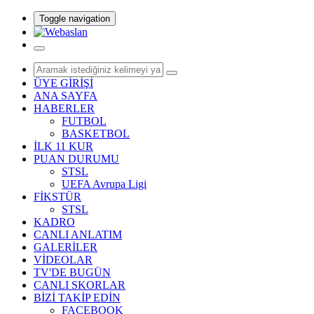
Toggle navigation
ÜYE GİRİŞİ
ANA SAYFA
HABERLER
FUTBOL
BASKETBOL
İLK 11 KUR
PUAN DURUMU
STSL
UEFA Avrupa Ligi
FİKSTÜR
STSL
KADRO
CANLI ANLATIM
GALERİLER
VİDEOLAR
TV'DE BUGÜN
CANLI SKORLAR
BİZİ TAKİP EDİN
FACEBOOK