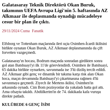
Galatasaray Teknik Direktörü Okan Buruk,
takımının UEFA Avrupa Ligi'nin 5. haftasında AZ
Alkmaar ile deplasmanda oynadığı mücadeleye
cesur bir plan ile çıktı.
29/11/2024 Cuma
Fanatik
Elfsborg ve Tottenham maçlarında ileri uçta Osimhen-İcardi ikilisini
birlikte oynatan Okan Buruk, AZ Alkmaar deplasmanında da çift
forvetten vazgeçmedi.
Galatasaray'ın hocası, Bodrum maçında sonradan girdikten sonra
gol atan Batshuayi'yi ilk 11'de görevlendirdi. Osimhen ile Batshuayi,
65 dakika birlikte oynarken, savunmada ise 3'lü diziliş tercih edildi.
AZ Alkmaar gibi genç ve dinamik bir takıma karşı risk alan Okan
hoca, maçın devamında Batshuayi'yi çıkartmasına rağmen 4'lü
savunmaya geçmedi. Ziyech ile Mertens ikilisi, Osimhen'in
arkasında oynadı. Cim Bom pozisyonlar da yakaladı hatta gol attı.
Ama ofsayta takıldı. Abdülkerim'in de 74. dakikada kafa vuruşu
direkte patladı.
KULÜBEDE 6 GENÇ İSİM