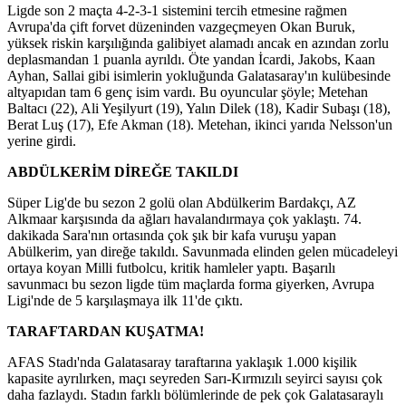
Ligde son 2 maçta 4-2-3-1 sistemini tercih etmesine rağmen
Avrupa'da çift forvet düzeninden vazgeçmeyen Okan Buruk,
yüksek riskin karşılığında galibiyet alamadı ancak en azından zorlu
deplasmandan 1 puanla ayrıldı. Öte yandan İcardi, Jakobs, Kaan
Ayhan, Sallai gibi isimlerin yokluğunda Galatasaray'ın kulübesinde
altyapıdan tam 6 genç isim vardı. Bu oyuncular şöyle; Metehan
Baltacı (22), Ali Yeşilyurt (19), Yalın Dilek (18), Kadir Subaşı (18),
Berat Luş (17), Efe Akman (18). Metehan, ikinci yarıda Nelsson'un
yerine girdi.
ABDÜLKERİM DİREĞE TAKILDI
Süper Lig'de bu sezon 2 golü olan Abdülkerim Bardakçı, AZ
Alkmaar karşısında da ağları havalandırmaya çok yaklaştı. 74.
dakikada Sara'nın ortasında çok şık bir kafa vuruşu yapan
Abülkerim, yan direğe takıldı. Savunmada elinden gelen mücadeleyi
ortaya koyan Milli futbolcu, kritik hamleler yaptı. Başarılı
savunmacı bu sezon ligde tüm maçlarda forma giyerken, Avrupa
Ligi'nde de 5 karşılaşmaya ilk 11'de çıktı.
TARAFTARDAN KUŞATMA!
AFAS Stadı'nda Galatasaray taraftarına yaklaşık 1.000 kişilik
kapasite ayrılırken, maçı seyreden Sarı-Kırmızılı seyirci sayısı çok
daha fazlaydı. Stadın farklı bölümlerinde de pek çok Galatasaraylı