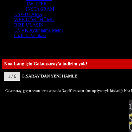
TWİTTER
INSTAGRAM
UYGULAMA
WEB GÖRÜNÜMÜ
BİZE ULAŞIN
KVVK Aydınlatma Metni
Gizlilik Politikası
Noa Lang için Galatasaray'a indirim yok!
1 / 6
G.SARAY'DAN YENİ HAMLE
Galatasaray, geçen sezon devre arasında Napoli'den satın alma opsiyonuyla kiraladığı Noa 