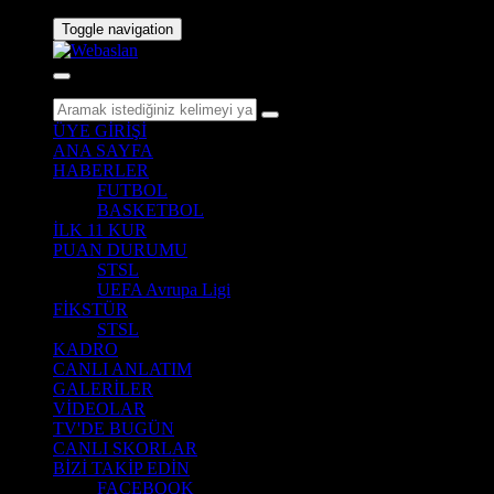
Toggle navigation
ÜYE GİRİŞİ
ANA SAYFA
HABERLER
FUTBOL
BASKETBOL
İLK 11 KUR
PUAN DURUMU
STSL
UEFA Avrupa Ligi
FİKSTÜR
STSL
KADRO
CANLI ANLATIM
GALERİLER
VİDEOLAR
TV'DE BUGÜN
CANLI SKORLAR
BİZİ TAKİP EDİN
FACEBOOK