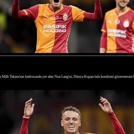
da Milli Takımı'nın kadrosunda yer alan Noa Lang'ın, Dünya Kupası'nda kendisini göstermesini b