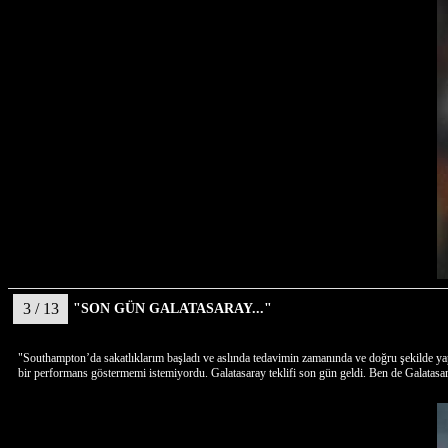
3 / 13
"SON GÜN GALATASARAY..."
"Southampton’da sakatlıklarım başladı ve aslında tedavimin zamanında ve doğru şekilde yapı
bir performans göstermemi istemiyordu. Galatasaray teklifi son gün geldi. Ben de Galatasara