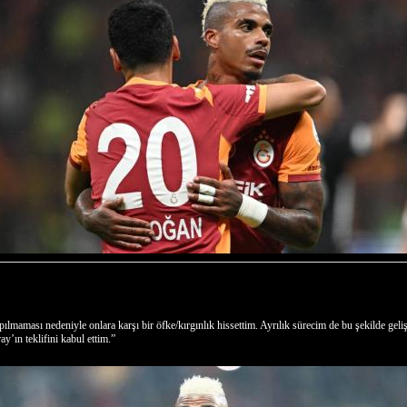
lmaması nedeniyle onlara karşı bir öfke/kırgınlık hissettim. Ayrılık sürecim de bu şekilde geli
y’ın teklifini kabul ettim.”