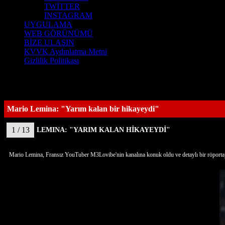
TWİTTER
INSTAGRAM
UYGULAMA
WEB GÖRÜNÜMÜ
BİZE ULAŞIN
KVVK Aydınlatma Metni
Gizlilik Politikası
Mario Lemina: "Yarım kalan bir hikayeydi"
1 / 13
LEMINA: "YARIM KALAN HİKAYEYDİ"
Mario Lemina, Fransız YouTuber M3Lovibe'nin kanalına konuk oldu ve detaylı bir röportaj