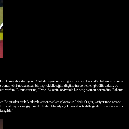
ım teknik direktörüydü. Rehabilitasyon sürecini geçirmek için Lorient’a, babasının yanına
z bunun elit futbola açılan bir kapı olabileceğini düşündüm ve hemen gönüllü oldum; bu
evabını verdim. Bunun üzerine, “Lyon’da senin seviyende bir genç oyuncu görmedim. Babama
er. Bu yüzden artık A takımla antrenmanlara çıkacaksın.’ dedi. O gün, kariyerimde gerçek
zca altı ay forma giydim. Ardından Marsilya çok cazip bir teklifle geldi. Lorient yönetimi
a açıldı.”