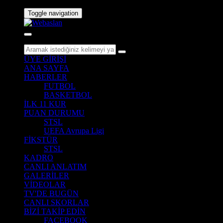
Toggle navigation
ÜYE GİRİŞİ
ANA SAYFA
HABERLER
FUTBOL
BASKETBOL
İLK 11 KUR
PUAN DURUMU
STSL
UEFA Avrupa Ligi
FİKSTÜR
STSL
KADRO
CANLI ANLATIM
GALERİLER
VİDEOLAR
TV'DE BUGÜN
CANLI SKORLAR
BİZİ TAKİP EDİN
FACEBOOK