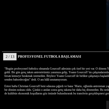
2 / 13
PROFESYONEL FUTBOLA BAŞLAMASI
“Bugün profesyonel futbolcu olmamda Gourcuff ailesinin çok özel bir yeri var. O dönem Yo
geldi. Bir gün genç takım antrenörümüz yanımıza gelip, Yoann Gourcuff’ün çalışmalarında k
fırsatı kimseye bırakmak istemedim. Böylece Yoann Gourcuff ile birlikte çalışmaya başlad
senden bahsedeceğim” dedi. O anı hâlâ unutamıyorum.
Ertesi hafta Christian Gourcuff beni odasına çağırdı ve bana ‘Mario, oğlumla antrenman ya
bir dönüm noktası oldu. Çünkü o andan sonra genç takıma bir daha hiç dönmedim. Bu nedenle 
de kulübün ekonomik koşullarını göz önünde bulundurarak bu transferin gerçekleşmesi gerekt