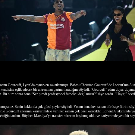
ann Gourcuff, Lyon’da oynarken sakatlanmıştı. Babası Christian Gourcuff de Lorient’nın A tak
endisine eşlik edecek bir antrenman partneri aradığını söyledi. “Gourcuff” adını duyar duyma
ık. Bir süre sonra bana “Sen şimdi profesyonel futbolcu değil misin?” diye sordu. “Hayır,” c
pmışsınız. Senin hakkında çok güzel şeyler söyledi. Yoann bana her zaman dürüstçe fikrini söyl
Gourcuff ailesinin kariyerimdeki yeri her zaman çok özel kalacaktır. Lorient A takımında yalnı
iğini anlattı. Böylece Marsilya’ya transfer sürecim başlamış oldu ve kariyerimde yeni bir sayf