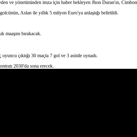
bul eden ve yönetiminden imza için haber bekleyen Jhon Duran'ın, Cimbom
lcünün, Aslan ile yıllık 5 milyon Euro'ya anlaştığı belirtildi.
luk maaşını bırakacak.
oyuncu çıktığı 30 maçta 7 gol ve 3 asistle oynadı.
ontratı 2030'da sona erecek.