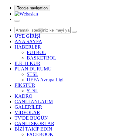
Toggle navigation
ÜYE GİRİŞİ
ANA SAYFA
HABERLER
FUTBOL
BASKETBOL
İLK 11 KUR
PUAN DURUMU
STSL
UEFA Avrupa Ligi
FİKSTÜR
STSL
KADRO
CANLI ANLATIM
GALERİLER
VİDEOLAR
TV'DE BUGÜN
CANLI SKORLAR
BİZİ TAKİP EDİN
FACEBOOK