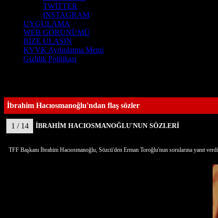
TWİTTER
INSTAGRAM
UYGULAMA
WEB GÖRÜNÜMÜ
BİZE ULAŞIN
KVVK Aydınlatma Metni
Gizlilik Politikası
İbrahim Hacıosmanoğlu'ndan flaş sözler
1 / 14
İBRAHİM HACIOSMANOĞLU'NUN SÖZLERİ
TFF Başkanı İbrahim Hacıosmanoğlu, Sözcü'den Erman Toroğlu'nun sorularına yanıt verdi. 