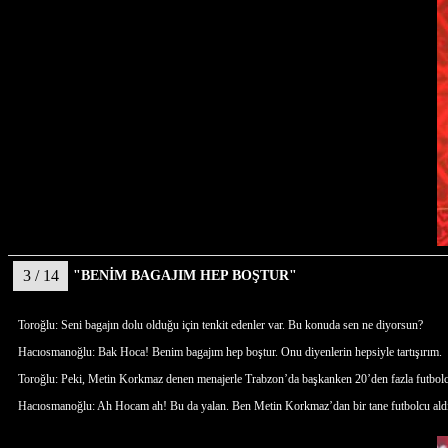
3 / 14
"BENİM BAGAJIM HEP BOŞTUR"
Toroğlu: Seni bagajın dolu olduğu için tenkit edenler var. Bu konuda sen ne diyorsun?
Hacıosmanoğlu: Bak Hoca! Benim bagajım hep boştur. Onu diyenlerin hepsiyle tartışırım.
Toroğlu: Peki, Metin Korkmaz denen menajerle Trabzon’da başkanken 20’den fazla futbolcu
Hacıosmanoğlu: Ah Hocam ah! Bu da yalan. Ben Metin Korkmaz’dan bir tane futbolcu aldım 