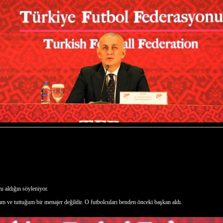
 aldığın söyleniyor.
ve tuttuğum bir menajer değildir. O futbolcuları benden önceki başkan aldı.