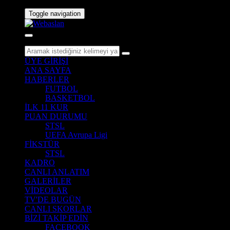
Toggle navigation
ÜYE GİRİŞİ
ANA SAYFA
HABERLER
FUTBOL
BASKETBOL
İLK 11 KUR
PUAN DURUMU
STSL
UEFA Avrupa Ligi
FİKSTÜR
STSL
KADRO
CANLI ANLATIM
GALERİLER
VİDEOLAR
TV'DE BUGÜN
CANLI SKORLAR
BİZİ TAKİP EDİN
FACEBOOK