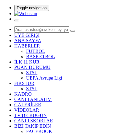
Toggle navigation
ÜYE GİRİŞİ
ANA SAYFA
HABERLER
FUTBOL
BASKETBOL
İLK 11 KUR
PUAN DURUMU
STSL
UEFA Avrupa Ligi
FİKSTÜR
STSL
KADRO
CANLI ANLATIM
GALERİLER
VİDEOLAR
TV'DE BUGÜN
CANLI SKORLAR
BİZİ TAKİP EDİN
FACEBOOK