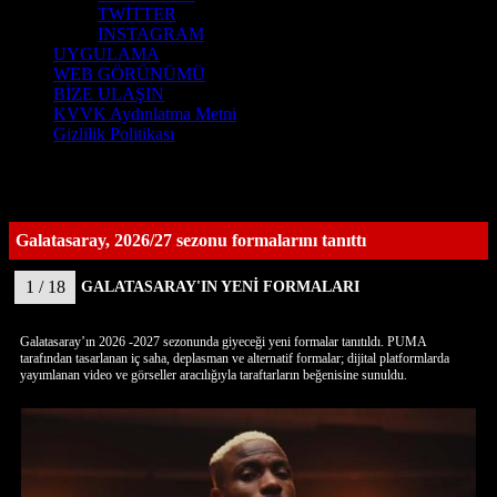
TWİTTER
INSTAGRAM
UYGULAMA
WEB GÖRÜNÜMÜ
BİZE ULAŞIN
KVVK Aydınlatma Metni
Gizlilik Politikası
Galatasaray, 2026/27 sezonu formalarını tanıttı
1 / 18
GALATASARAY'IN YENİ FORMALARI
Galatasaray’ın 2026 -2027 sezonunda giyeceği yeni formalar tanıtıldı. PUMA
tarafından tasarlanan iç saha, deplasman ve alternatif formalar; dijital platformlarda
yayımlanan video ve görseller aracılığıyla taraftarların beğenisine sunuldu.