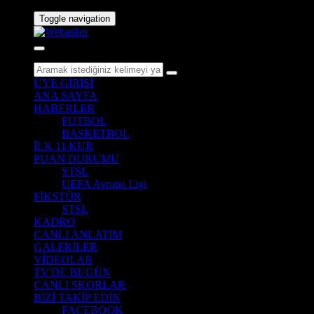
Toggle navigation
ÜYE GİRİŞİ
ANA SAYFA
HABERLER
FUTBOL
BASKETBOL
İLK 11 KUR
PUAN DURUMU
STSL
UEFA Avrupa Ligi
FİKSTÜR
STSL
KADRO
CANLI ANLATIM
GALERİLER
VİDEOLAR
TV'DE BUGÜN
CANLI SKORLAR
BİZİ TAKİP EDİN
FACEBOOK