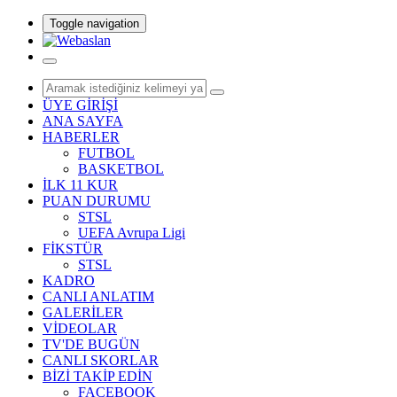
Toggle navigation
ÜYE GİRİŞİ
ANA SAYFA
HABERLER
FUTBOL
BASKETBOL
İLK 11 KUR
PUAN DURUMU
STSL
UEFA Avrupa Ligi
FİKSTÜR
STSL
KADRO
CANLI ANLATIM
GALERİLER
VİDEOLAR
TV'DE BUGÜN
CANLI SKORLAR
BİZİ TAKİP EDİN
FACEBOOK